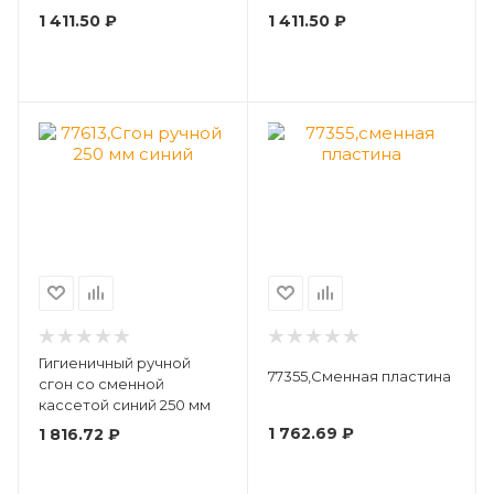
1 411.50
₽
1 411.50
₽
Гигиеничный ручной
77355,Сменная пластина
сгон со сменной
кассетой синий 250 мм
1 762.69
₽
1 816.72
₽