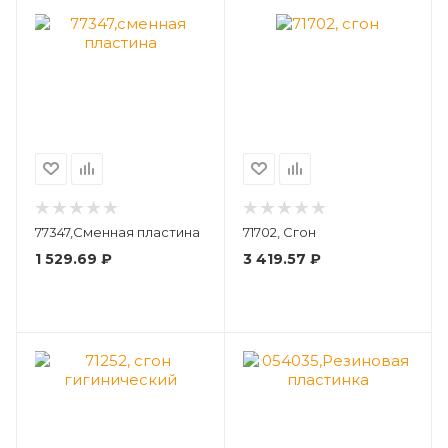
77347,Сменная пластина
71702, Сгон
1 529.69
₽
3 419.57
₽