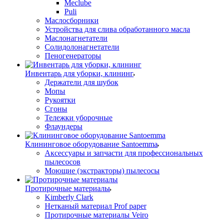
Meclube
Puli
Маслосборники
Устройства для слива обработанного масла
Маслонагнетатели
Солидолонагнетатели
Пеногенераторы
Инвентарь для уборки, клининг
Держатели для шубок
Мопы
Рукоятки
Сгоны
Тележки уборочные
Флаундеры
Клининговое оборудование Santoemma
Аксессуары и запчасти для профессиональных
пылесосов
Моющие (экстракторы) пылесосы
Протирочные материалы
Kimberly Clark
Нетканый материал Prof paper
Протирочные материалы Veiro