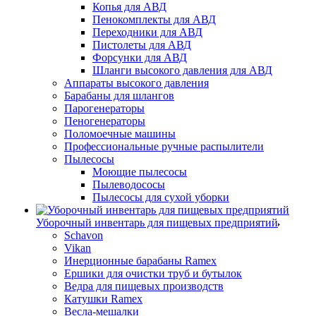
Копья для АВД
Пенокомплекты для АВД
Переходники для АВД
Пистолеты для АВД
Форсунки для АВД
Шланги высокого давления для АВД
Аппараты высокого давления
Барабаны для шлангов
Парогенераторы
Пеногенераторы
Поломоечные машины
Профессиональные ручные распылители
Пылесосы
Моющие пылесосы
Пылеводососы
Пылесосы для сухой уборки
Уборочный инвентарь для пищевых предприятий
Schavon
Vikan
Инерционные барабаны Ramex
Ершики для очистки труб и бутылок
Ведра для пищевых производств
Катушки Ramex
Весла-мешалки