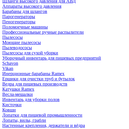
Шланги высокого давления для АВД
Аппараты высокого давления
Барабаны для шлангов
Парогенераторы
Пеногенераторы
Поломоечные машины
Профессиональные ручные распылители
Пылесосы
Моющие пылесосы
Пылеводососы
Пылесосы для сухой уборки
Уборочный инвентарь для пищевых предприятий
Schavon
Vikan
Инерционные барабаны Ramex
Ершики для очистки труб и бутылок
Ведра для пищевых производств
Катушки Ramex
Весла-мешалки
Инвентарь для уборки полов
Кисточки
Ковши
Лопатки для пищевой промышленности
Лопаты, вилы, грабли
Настенные крепления, держатели и вёдра