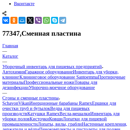
Вконтакте
77347,Сменная пластина
Главная
—
Каталог
—
Уборочный инвентарь для пищевых предприятий
Автохимия
Гаражное оборудование
Инвентарь для уборки,
клининг
Клининговое оборудование Santoemma
Протирочные
материалы
Профессиональные ножи
Товары для
дезинфекции
Уборочно-моечное оборудование
—
Сгоны и сменные пластины
Schavon
Vikan
Инерционные барабаны Ramex
Ершики для
очистки труб и бутылок
Ведра для пищевых
производств
Катушки Ramex
Весла-мешалки
Инвентарь для
уборки полов
Кисточки
Ковши
Лопатки для пищевой
промышленности
Лопаты, вилы, грабли
Настенные крепления,
держатели и вёдра
Пенокомплекты и пистолеты для подачи