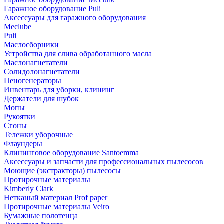
Гаражное оборудование Puli
Аксессуары для гаражного оборудования
Meclube
Puli
Маслосборники
Устройства для слива обработанного масла
Маслонагнетатели
Солидолонагнетатели
Пеногенераторы
Инвентарь для уборки, клининг
Держатели для шубок
Мопы
Рукоятки
Сгоны
Тележки уборочные
Флаундеры
Клининговое оборудование Santoemma
Аксессуары и запчасти для профессиональных пылесосов
Моющие (экстракторы) пылесосы
Протирочные материалы
Kimberly Clark
Нетканый материал Prof paper
Протирочные материалы Veiro
Бумажные полотенца