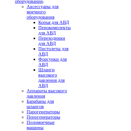
оборудование
Аксессуары для
моечного
оборудования
Копья для АВД
Пенокомплекты
для АВД
Переходники
для АВД
Пистолеты для
АВД
Форсунки для
АВД
Шланги
высокого
давления для
АВД
Аппараты высокого
давления
Барабаны для
шлангов
Парогенераторы
Пеногенераторы
Поломоечные
машины