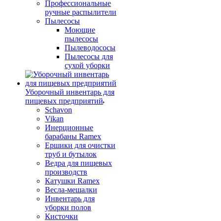
Профессиональные
ручные распылители
Пылесосы
Моющие
пылесосы
Пылеводососы
Пылесосы для
сухой уборки
Уборочный инвентарь для
пищевых предприятий
Schavon
Vikan
Инерционные
барабаны Ramex
Ершики для очистки
труб и бутылок
Ведра для пищевых
производств
Катушки Ramex
Весла-мешалки
Инвентарь для
уборки полов
Кисточки