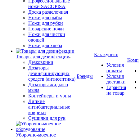
Профессиональные
ножи SACOPISA
Доска разделочная
Ножи для рыбы
Ножи для рубки
Поварские ножи
Ножи для чистки
овощей
Ножи для хлеба
Как купить
Товары для дезинфекции
Комп
Дезковрики
Условия
Дозаторы
оплаты
дезинфицирующих
Бренды
Условия
средств (антисептика)
доставки
Дозаторы жидкого
Гарантия
мыла
на товар
Контейнеры и урны
Липкие
антибактериальные
коврики
Сушилки для рук
Уборочно-моечное