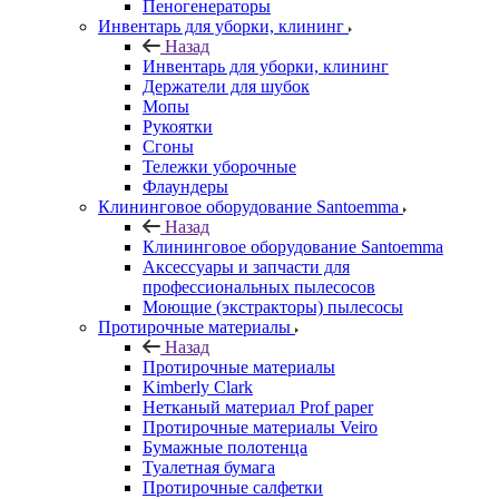
Пеногенераторы
Инвентарь для уборки, клининг
Назад
Инвентарь для уборки, клининг
Держатели для шубок
Мопы
Рукоятки
Сгоны
Тележки уборочные
Флаундеры
Клининговое оборудование Santoemma
Назад
Клининговое оборудование Santoemma
Аксессуары и запчасти для
профессиональных пылесосов
Моющие (экстракторы) пылесосы
Протирочные материалы
Назад
Протирочные материалы
Kimberly Clark
Нетканый материал Prof paper
Протирочные материалы Veiro
Бумажные полотенца
Туалетная бумага
Протирочные салфетки