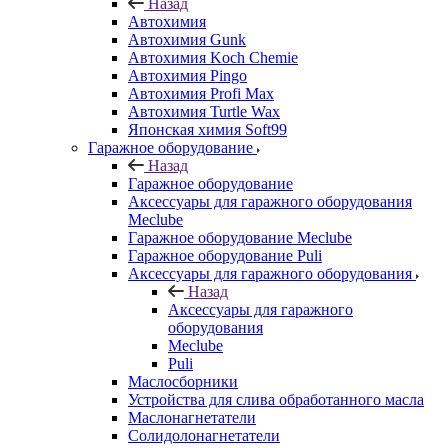
Назад
Автохимия
Автохимия Gunk
Автохимия Koch Chemie
Автохимия Pingo
Автохимия Profi Max
Автохимия Turtle Wax
Японская химия Soft99
Гаражное оборудование
Назад
Гаражное оборудование
Аксессуары для гаражного оборудования
Meclube
Гаражное оборудование Meclube
Гаражное оборудование Puli
Аксессуары для гаражного оборудования
Назад
Аксессуары для гаражного
оборудования
Meclube
Puli
Маслосборники
Устройства для слива обработанного масла
Маслонагнетатели
Солидолонагнетатели