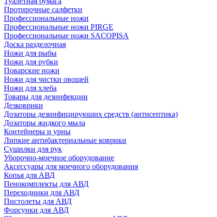
Туалетная бумага
Протирочные салфетки
Профессиональные ножи
Профессиональные ножи PIRGE
Профессиональные ножи SACOPISA
Доска разделочная
Ножи для рыбы
Ножи для рубки
Поварские ножи
Ножи для чистки овощей
Ножи для хлеба
Товары для дезинфекции
Дезковрики
Дозаторы дезинфицирующих средств (антисептика)
Дозаторы жидкого мыла
Контейнеры и урны
Липкие антибактериальные коврики
Сушилки для рук
Уборочно-моечное оборудование
Аксессуары для моечного оборудования
Копья для АВД
Пенокомплекты для АВД
Переходники для АВД
Пистолеты для АВД
Форсунки для АВД