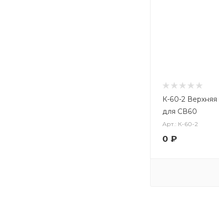
К-60-2 Верхняя
для СВ60
Арт.: К-60-2
0
₽