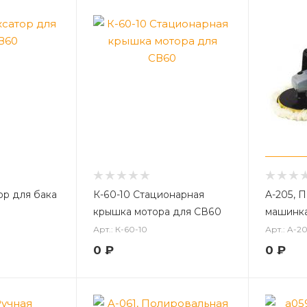
ор для бака
К-60-10 Стационарная
A-205, 
крышка мотора для СВ60
машинк
Арт.: К-60-10
Арт.: A-2
0
₽
0
₽