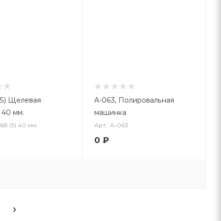
(5) Щелевая
A-063, Полировальная
 40 мм.
машинка
6В (5) 40 мм.
Арт.: A-063
0
₽