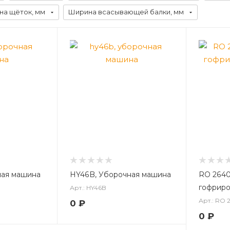
на щёток, мм
Ширина всасывающей балки, мм
ная машина
HY46B, Уборочная машина
RO 264
гофриро
Арт.: HY46B
Арт.: RO
0
₽
0
₽