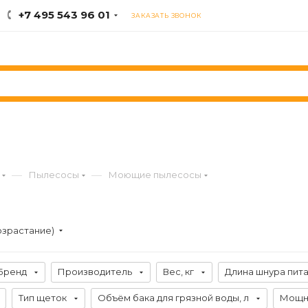
+7 495 543 96 01
ЗАКАЗАТЬ ЗВОНОК
—
—
Пылесосы
Моющие пылесосы
озрастание)
Бренд
Производитель
Вес, кг
Длина шнура пита
Тип щеток
Объём бака для грязной воды, л
Мощно