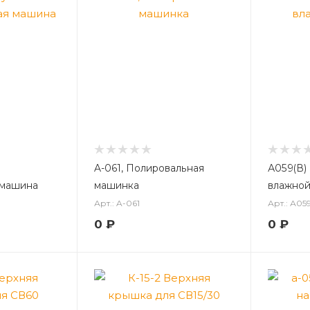
A-061, Полировальная
А059(В)
 машина
машинка
влажной
Арт.: A-061
Арт.: А05
0
₽
0
₽