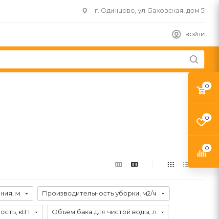
г. Одинцово, ул. Баковская, дом 5
ВОЙТИ
0
0
0
ния, м
Производительность уборки, м2/ч
сть, кВт
Объём бака для чистой воды, л