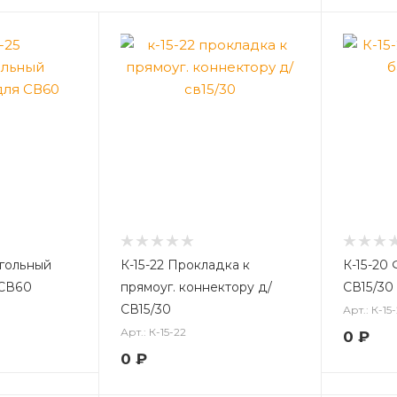
гольный
К-15-22 Прокладка к
К-15-20
 СВ60
прямоуг. коннектору д/
СВ15/30
СВ15/30
Арт.: К-15
Арт.: К-15-22
0
₽
0
₽