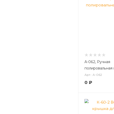
A-062, Ручная
полировальная
Арт.: A-062
0
₽