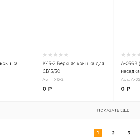
 крышка
К-15-2 Верхняя крышка для
А-056В 
СВ15/30
насадка
Арт.: К-15-2
Арт.: А-05
0
₽
0
₽
ПОКАЗАТЬ ЕЩЕ
1
2
3