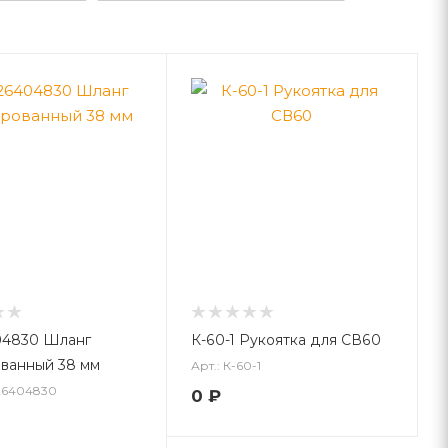
04830 Шланг
К-60-1 Рукоятка для СВ60
ванный 38 мм
Арт.: К-60-1
 26404830
0
₽