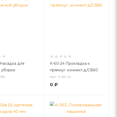
 Насадка для
К-60-24 Прокладка к
 уборки
прямоуг. коннект.д/СВ60
9(В)
Арт.: К-60-24
0
₽