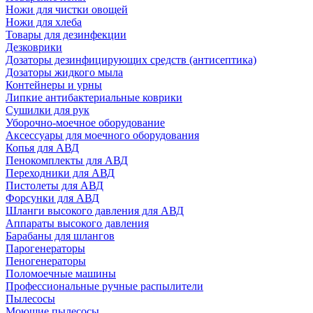
Ножи для чистки овощей
Ножи для хлеба
Товары для дезинфекции
Дезковрики
Дозаторы дезинфицирующих средств (антисептика)
Дозаторы жидкого мыла
Контейнеры и урны
Липкие антибактериальные коврики
Сушилки для рук
Уборочно-моечное оборудование
Аксессуары для моечного оборудования
Копья для АВД
Пенокомплекты для АВД
Переходники для АВД
Пистолеты для АВД
Форсунки для АВД
Шланги высокого давления для АВД
Аппараты высокого давления
Барабаны для шлангов
Парогенераторы
Пеногенераторы
Поломоечные машины
Профессиональные ручные распылители
Пылесосы
Моющие пылесосы