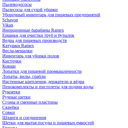
Пылеводососы
Пылесосы для сухой уборки
Уборочный инвентарь для пищевых предприятий
Schavon
Vikan
Инерционные барабаны Ramex
Ершики для очистки труб и бутылок
Ведра для пищевых производств
Катушки Ramex
Весла-мешалки
Инвентарь для уборки полов
Кисточки
Ковши
Лопатки для пищевой промышленности
Лопаты, вилы, грабли
Настенные крепления, держатели и вёдра
Пенокомплекты и пистолеты для подачи воды
Рукоятки
Ручные щетки
Сгоны и сменные пластины
Скребки
Совки
Шланги и соединения
Щетки для мытья посуды и пищевых емкостей
Бренды