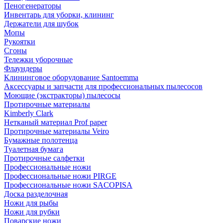
Пеногенераторы
Инвентарь для уборки, клининг
Держатели для шубок
Мопы
Рукоятки
Сгоны
Тележки уборочные
Флаундеры
Клининговое оборудование Santoemma
Аксессуары и запчасти для профессиональных пылесосов
Моющие (экстракторы) пылесосы
Протирочные материалы
Kimberly Clark
Нетканый материал Prof paper
Протирочные материалы Veiro
Бумажные полотенца
Туалетная бумага
Протирочные салфетки
Профессиональные ножи
Профессиональные ножи PIRGE
Профессиональные ножи SACOPISA
Доска разделочная
Ножи для рыбы
Ножи для рубки
Поварские ножи