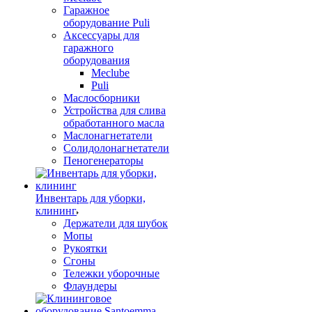
Гаражное
оборудование Puli
Аксессуары для
гаражного
оборудования
Meclube
Puli
Маслосборники
Устройства для слива
обработанного масла
Маслонагнетатели
Солидолонагнетатели
Пеногенераторы
Инвентарь для уборки,
клининг
Держатели для шубок
Мопы
Рукоятки
Сгоны
Тележки уборочные
Флаундеры