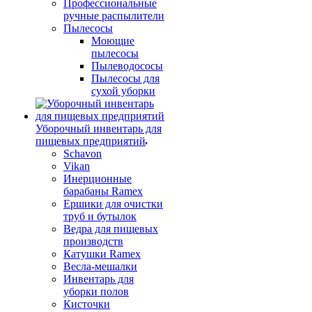
Профессиональные
ручные распылители
Пылесосы
Моющие
пылесосы
Пылеводососы
Пылесосы для
сухой уборки
Уборочный инвентарь для
пищевых предприятий
Schavon
Vikan
Инерционные
барабаны Ramex
Ершики для очистки
труб и бутылок
Ведра для пищевых
производств
Катушки Ramex
Весла-мешалки
Инвентарь для
уборки полов
Кисточки