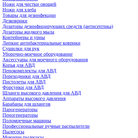
Ножи для чистки овощей
Ножи для хлеба
Товары для дезинфекции
Дезковрики
Дозаторы дезинфицирующих средств (антисептика)
Дозаторы жидкого мыла
Контейнеры и урны
Липкие антибактериальные коврики
Сушилки для рук
Уборочно-моечное оборудование
Аксессуары для моечного оборудования
Копья для АВД
Пенокомплекты для АВД
Переходники для АВД
Пистолеты для АВД
Форсунки для АВД
Шланги высокого давления для АВД
Аппараты высокого давления
Барабаны для шлангов
Парогенераторы
Пеногенераторы
Поломоечные машины
Профессиональные ручные распылители
Пылесосы
Моющие пылесосы