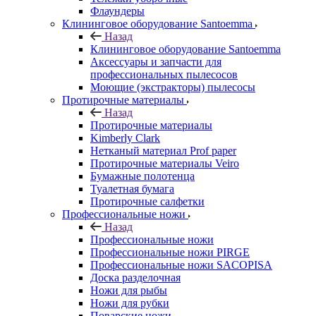
Флаундеры
Клининговое оборудование Santoemma
Назад
Клининговое оборудование Santoemma
Аксессуары и запчасти для
профессиональных пылесосов
Моющие (экстракторы) пылесосы
Протирочные материалы
Назад
Протирочные материалы
Kimberly Clark
Нетканый материал Prof paper
Протирочные материалы Veiro
Бумажные полотенца
Туалетная бумага
Протирочные салфетки
Профессиональные ножи
Назад
Профессиональные ножи
Профессиональные ножи PIRGE
Профессиональные ножи SACOPISA
Доска разделочная
Ножи для рыбы
Ножи для рубки
Поварские ножи