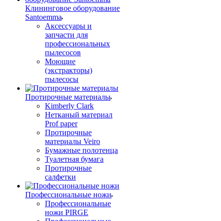
Клининговое оборудование
Santoemma
Аксессуары и
запчасти для
профессиональных
пылесосов
Моющие
(экстракторы)
пылесосы
Протирочные материалы
Kimberly Clark
Нетканый материал
Prof paper
Протирочные
материалы Veiro
Бумажные полотенца
Туалетная бумага
Протирочные
салфетки
Профессиональные ножи
Профессиональные
ножи PIRGE