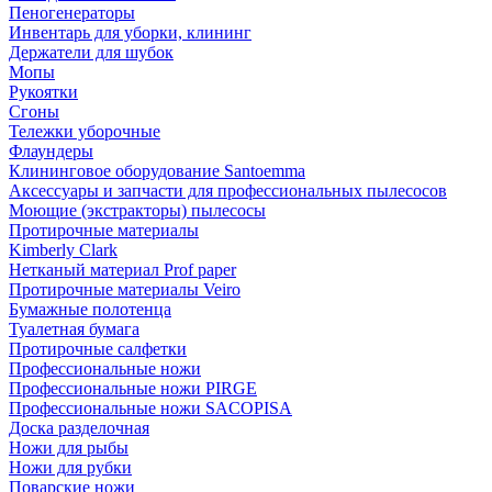
Пеногенераторы
Инвентарь для уборки, клининг
Держатели для шубок
Мопы
Рукоятки
Сгоны
Тележки уборочные
Флаундеры
Клининговое оборудование Santoemma
Аксессуары и запчасти для профессиональных пылесосов
Моющие (экстракторы) пылесосы
Протирочные материалы
Kimberly Clark
Нетканый материал Prof paper
Протирочные материалы Veiro
Бумажные полотенца
Туалетная бумага
Протирочные салфетки
Профессиональные ножи
Профессиональные ножи PIRGE
Профессиональные ножи SACOPISA
Доска разделочная
Ножи для рыбы
Ножи для рубки
Поварские ножи