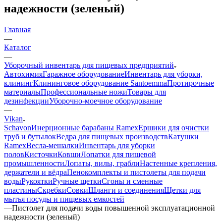
надежности (зеленый)
Главная
—
Каталог
—
Уборочный инвентарь для пищевых предприятий
Автохимия
Гаражное оборудование
Инвентарь для уборки,
клининг
Клининговое оборудование Santoemma
Протирочные
материалы
Профессиональные ножи
Товары для
дезинфекции
Уборочно-моечное оборудование
—
Vikan
Schavon
Инерционные барабаны Ramex
Ершики для очистки
труб и бутылок
Ведра для пищевых производств
Катушки
Ramex
Весла-мешалки
Инвентарь для уборки
полов
Кисточки
Ковши
Лопатки для пищевой
промышленности
Лопаты, вилы, грабли
Настенные крепления,
держатели и вёдра
Пенокомплекты и пистолеты для подачи
воды
Рукоятки
Ручные щетки
Сгоны и сменные
пластины
Скребки
Совки
Шланги и соединения
Щетки для
мытья посуды и пищевых емкостей
—
Пистолет для подачи воды повышенной эксплуатационной
надежности (зеленый)