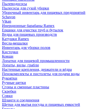
Пылеводососы
Пылесосы для сухой уборки
Уборочный инвентарь для пищевых предприятий
Schavon
Vikan
Инерционные барабаны Ramex
Ершики для очистки труб и бутылок
Ведра для пищевых производств
Катушки Ramex
Весла-мешалки
Инвентарь для уборки полов
Кисточки
Ковши
Лопатки для пищевой промышленности
Лопаты, вилы, грабли
Настенные крепления, держатели и вёдра
Пенокомплекты и пистолеты для подачи воды
Рукоятки
Ручные щетки
Сгоны и сменные пластины
Скребки
Совки
Шланги и соединения
Щетки для мытья посуды и пищевых емкостей
Бренды