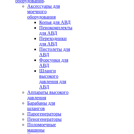
оборудование
Аксессуары для
моечного
оборудования
Копья для АВД
Пенокомплекты
для АВД
Переходники
для АВД
Пистолеты для
АВД
Форсунки для
АВД
Шланги
высокого
давления для
АВД
Аппараты высокого
давления
Барабаны для
шлангов
Парогенераторы
Пеногенераторы
Поломоечные
машины