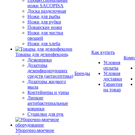
Профессиональные
ножи SACOPISA
Доска разделочная
Ножи для рыбы
Ножи для рубки
Поварские ножи
Ножи для чистки
овощей
Ножи для хлеба
Как купить
Товары для дезинфекции
Комп
Дезковрики
Условия
Дозаторы
оплаты
дезинфицирующих
Бренды
Условия
средств (антисептика)
доставки
Дозаторы жидкого
Гарантия
мыла
на товар
Контейнеры и урны
Липкие
антибактериальные
коврики
Сушилки для рук
Уборочно-моечное