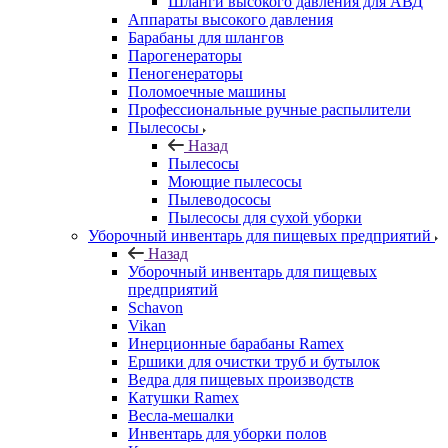
Шланги высокого давления для АВД
Аппараты высокого давления
Барабаны для шлангов
Парогенераторы
Пеногенераторы
Поломоечные машины
Профессиональные ручные распылители
Пылесосы
Назад
Пылесосы
Моющие пылесосы
Пылеводососы
Пылесосы для сухой уборки
Уборочный инвентарь для пищевых предприятий
Назад
Уборочный инвентарь для пищевых
предприятий
Schavon
Vikan
Инерционные барабаны Ramex
Ершики для очистки труб и бутылок
Ведра для пищевых производств
Катушки Ramex
Весла-мешалки
Инвентарь для уборки полов