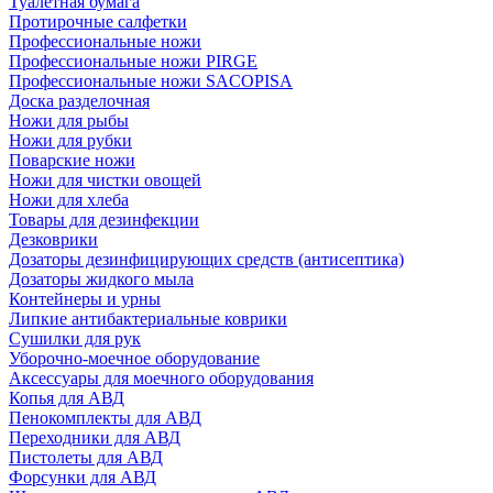
Туалетная бумага
Протирочные салфетки
Профессиональные ножи
Профессиональные ножи PIRGE
Профессиональные ножи SACOPISA
Доска разделочная
Ножи для рыбы
Ножи для рубки
Поварские ножи
Ножи для чистки овощей
Ножи для хлеба
Товары для дезинфекции
Дезковрики
Дозаторы дезинфицирующих средств (антисептика)
Дозаторы жидкого мыла
Контейнеры и урны
Липкие антибактериальные коврики
Сушилки для рук
Уборочно-моечное оборудование
Аксессуары для моечного оборудования
Копья для АВД
Пенокомплекты для АВД
Переходники для АВД
Пистолеты для АВД
Форсунки для АВД