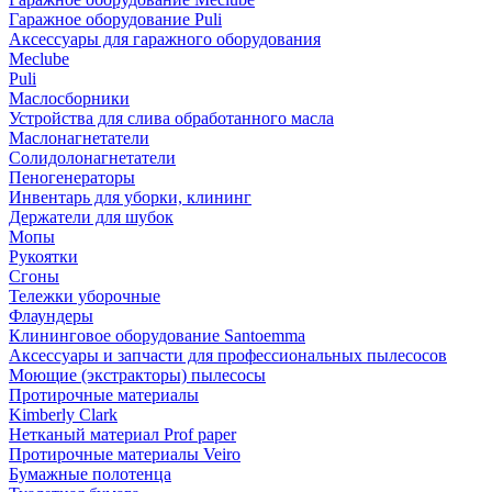
Гаражное оборудование Puli
Аксессуары для гаражного оборудования
Meclube
Puli
Маслосборники
Устройства для слива обработанного масла
Маслонагнетатели
Солидолонагнетатели
Пеногенераторы
Инвентарь для уборки, клининг
Держатели для шубок
Мопы
Рукоятки
Сгоны
Тележки уборочные
Флаундеры
Клининговое оборудование Santoemma
Аксессуары и запчасти для профессиональных пылесосов
Моющие (экстракторы) пылесосы
Протирочные материалы
Kimberly Clark
Нетканый материал Prof paper
Протирочные материалы Veiro
Бумажные полотенца