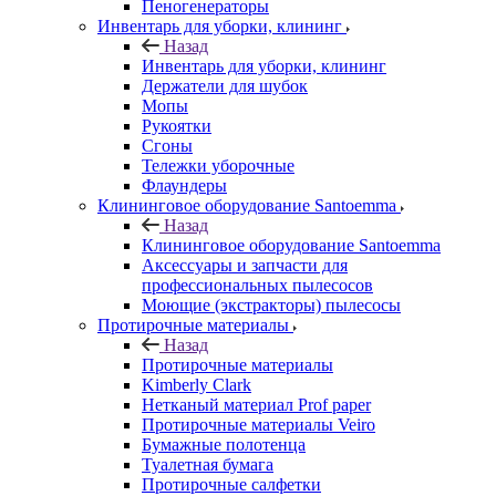
Пеногенераторы
Инвентарь для уборки, клининг
Назад
Инвентарь для уборки, клининг
Держатели для шубок
Мопы
Рукоятки
Сгоны
Тележки уборочные
Флаундеры
Клининговое оборудование Santoemma
Назад
Клининговое оборудование Santoemma
Аксессуары и запчасти для
профессиональных пылесосов
Моющие (экстракторы) пылесосы
Протирочные материалы
Назад
Протирочные материалы
Kimberly Clark
Нетканый материал Prof paper
Протирочные материалы Veiro
Бумажные полотенца
Туалетная бумага
Протирочные салфетки