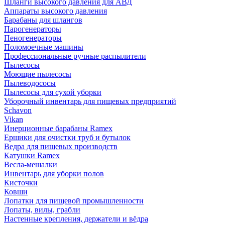
Шланги высокого давления для АВД
Аппараты высокого давления
Барабаны для шлангов
Парогенераторы
Пеногенераторы
Поломоечные машины
Профессиональные ручные распылители
Пылесосы
Моющие пылесосы
Пылеводососы
Пылесосы для сухой уборки
Уборочный инвентарь для пищевых предприятий
Schavon
Vikan
Инерционные барабаны Ramex
Ершики для очистки труб и бутылок
Ведра для пищевых производств
Катушки Ramex
Весла-мешалки
Инвентарь для уборки полов
Кисточки
Ковши
Лопатки для пищевой промышленности
Лопаты, вилы, грабли
Настенные крепления, держатели и вёдра