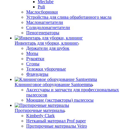
Meclube
Puli
Маслосборники
Устройства для слива обработанного масла
Маслонагнетатели
Солидолонагнетатели
Пеногенераторы
Инвентарь для уборки, клининг
Держатели для шубок
Мопы
Рукоятки
Сгоны
Тележки уборочные
Флаундеры
Клининговое оборудование Santoemma
Аксессуары и запчасти для профессиональных
пылесосов
Моющие (экстракторы) пылесосы
Протирочные материалы
Kimberly Clark
Нетканый материал Prof paper
Протирочные материалы Veiro