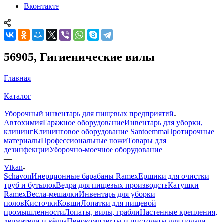
Вконтакте
56905, Гигиенические вилы
Главная
—
Каталог
—
Уборочный инвентарь для пищевых предприятий
Автохимия
Гаражное оборудование
Инвентарь для уборки,
клининг
Клининговое оборудование Santoemma
Протирочные
материалы
Профессиональные ножи
Товары для
дезинфекции
Уборочно-моечное оборудование
—
Vikan
Schavon
Инерционные барабаны Ramex
Ершики для очистки
труб и бутылок
Ведра для пищевых производств
Катушки
Ramex
Весла-мешалки
Инвентарь для уборки
полов
Кисточки
Ковши
Лопатки для пищевой
промышленности
Лопаты, вилы, грабли
Настенные крепления,
держатели и вёдра
Пенокомплекты и пистолеты для подачи