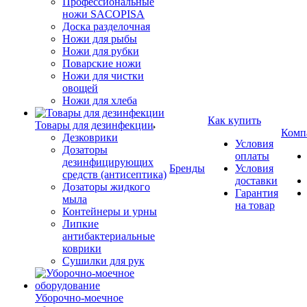
Профессиональные
ножи SACOPISA
Доска разделочная
Ножи для рыбы
Ножи для рубки
Поварские ножи
Ножи для чистки
овощей
Ножи для хлеба
Как купить
Товары для дезинфекции
Комп
Дезковрики
Условия
Дозаторы
оплаты
дезинфицирующих
Бренды
Условия
средств (антисептика)
доставки
Дозаторы жидкого
Гарантия
мыла
на товар
Контейнеры и урны
Липкие
антибактериальные
коврики
Сушилки для рук
Уборочно-моечное