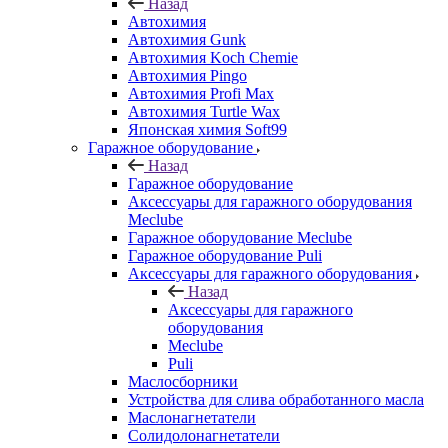
Назад
Автохимия
Автохимия Gunk
Автохимия Koch Chemie
Автохимия Pingo
Автохимия Profi Max
Автохимия Turtle Wax
Японская химия Soft99
Гаражное оборудование
Назад
Гаражное оборудование
Аксессуары для гаражного оборудования
Meclube
Гаражное оборудование Meclube
Гаражное оборудование Puli
Аксессуары для гаражного оборудования
Назад
Аксессуары для гаражного
оборудования
Meclube
Puli
Маслосборники
Устройства для слива обработанного масла
Маслонагнетатели
Солидолонагнетатели