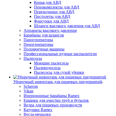
Копья для АВД
Пенокомплекты для АВД
Переходники для АВД
Пистолеты для АВД
Форсунки для АВД
Шланги высокого давления для АВД
Аппараты высокого давления
Барабаны для шлангов
Парогенераторы
Пеногенераторы
Поломоечные машины
Профессиональные ручные распылители
Пылесосы
Моющие пылесосы
Пылеводососы
Пылесосы для сухой уборки
Уборочный инвентарь для пищевых предприятий
Schavon
Vikan
Инерционные барабаны Ramex
Ершики для очистки труб и бутылок
Ведра для пищевых производств
Катушки Ramex
Весла-мешалки