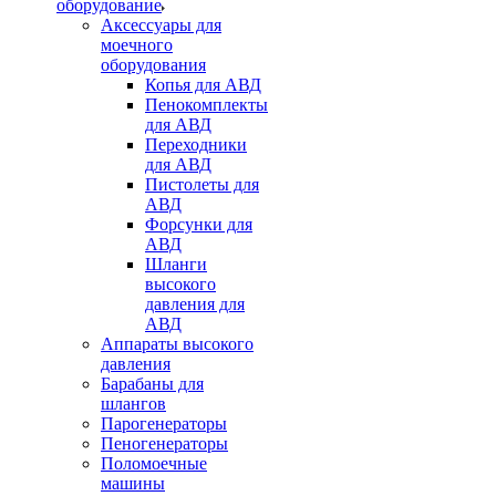
оборудование
Аксессуары для
моечного
оборудования
Копья для АВД
Пенокомплекты
для АВД
Переходники
для АВД
Пистолеты для
АВД
Форсунки для
АВД
Шланги
высокого
давления для
АВД
Аппараты высокого
давления
Барабаны для
шлангов
Парогенераторы
Пеногенераторы
Поломоечные
машины