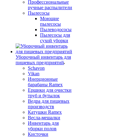
Профессиональные
ручные распылители
Пылесосы
Моющие
пылесосы
Пылеводососы
Пылесосы для
сухой уборки
Уборочный инвентарь для
пищевых предприятий
Schavon
Vikan
Инерционные
барабаны Ramex
Ершики для очистки
труб и бутылок
Ведра для пищевых
производств
Катушки Ramex
Весла-мешалки
Инвентарь для
уборки полов
Кисточки