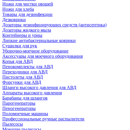
Ножи для чистки овощей
Ножи для хлеба
Товары для дезинфекции
Дезковрики
Дозаторы дезинфицирующих средств (антисептика)
Дозаторы жидкого мыла
Контейнеры и урны
Липкие антибактериальные коврики
Сушилки для рук
Уборочно-моечное оборудование
Аксессуары для моечного оборудования
Копья для АВД
Пенокомплекты для АВД
Переходники для АВД
Пистолеты для АВД
Форсунки для АВД
Шланги высокого давления для АВД
Аппараты высокого давления
Барабаны для шлангов
Парогенераторы
Пеногенераторы
Поломоечные машины
Профессиональные ручные распылители
Пылесосы
Моющие пылесосы