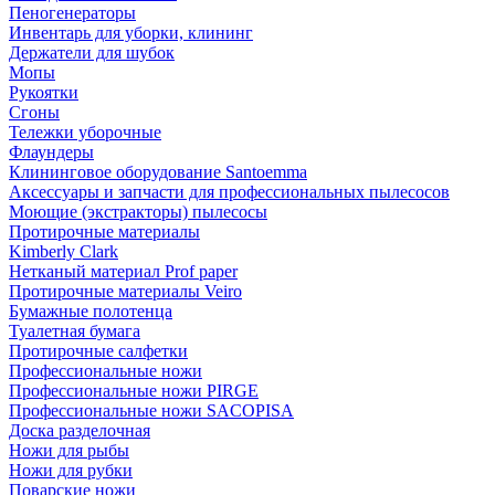
Пеногенераторы
Инвентарь для уборки, клининг
Держатели для шубок
Мопы
Рукоятки
Сгоны
Тележки уборочные
Флаундеры
Клининговое оборудование Santoemma
Аксессуары и запчасти для профессиональных пылесосов
Моющие (экстракторы) пылесосы
Протирочные материалы
Kimberly Clark
Нетканый материал Prof paper
Протирочные материалы Veiro
Бумажные полотенца
Туалетная бумага
Протирочные салфетки
Профессиональные ножи
Профессиональные ножи PIRGE
Профессиональные ножи SACOPISA
Доска разделочная
Ножи для рыбы
Ножи для рубки
Поварские ножи