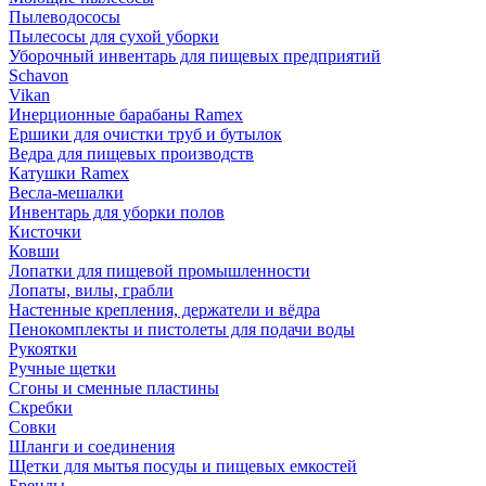
Пылеводососы
Пылесосы для сухой уборки
Уборочный инвентарь для пищевых предприятий
Schavon
Vikan
Инерционные барабаны Ramex
Ершики для очистки труб и бутылок
Ведра для пищевых производств
Катушки Ramex
Весла-мешалки
Инвентарь для уборки полов
Кисточки
Ковши
Лопатки для пищевой промышленности
Лопаты, вилы, грабли
Настенные крепления, держатели и вёдра
Пенокомплекты и пистолеты для подачи воды
Рукоятки
Ручные щетки
Сгоны и сменные пластины
Скребки
Совки
Шланги и соединения
Щетки для мытья посуды и пищевых емкостей
Бренды