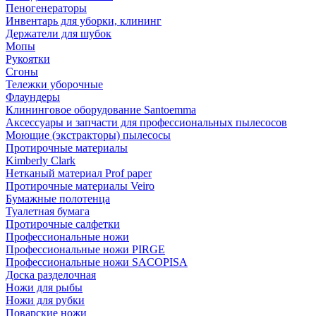
Пеногенераторы
Инвентарь для уборки, клининг
Держатели для шубок
Мопы
Рукоятки
Сгоны
Тележки уборочные
Флаундеры
Клининговое оборудование Santoemma
Аксессуары и запчасти для профессиональных пылесосов
Моющие (экстракторы) пылесосы
Протирочные материалы
Kimberly Clark
Нетканый материал Prof paper
Протирочные материалы Veiro
Бумажные полотенца
Туалетная бумага
Протирочные салфетки
Профессиональные ножи
Профессиональные ножи PIRGE
Профессиональные ножи SACOPISA
Доска разделочная
Ножи для рыбы
Ножи для рубки
Поварские ножи