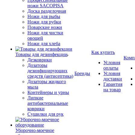
Профессиональные
ножи SACOPISA
Доска разделочная
Ножи для рыбы
Ножи для рубки
Поварские ножи
Ножи для чистки
овощей
Ножи для хлеба
Как купить
Товары для дезинфекции
Комп
Дезковрики
Условия
Дозаторы
оплаты
дезинфицирующих
Бренды
Условия
средств (антисептика)
доставки
Дозаторы жидкого
Гарантия
мыла
на товар
Контейнеры и урны
Липкие
антибактериальные
коврики
Сушилки для рук
Уборочно-моечное