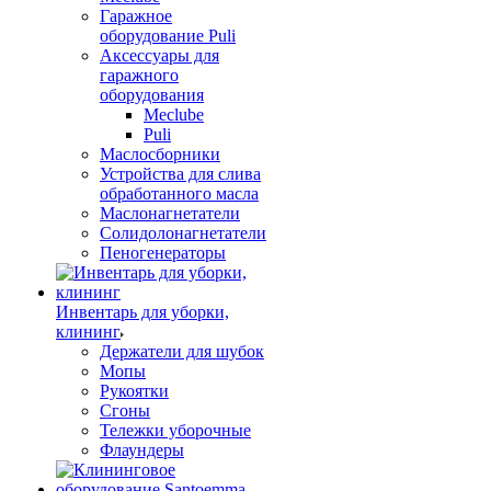
Гаражное
оборудование Puli
Аксессуары для
гаражного
оборудования
Meclube
Puli
Маслосборники
Устройства для слива
обработанного масла
Маслонагнетатели
Солидолонагнетатели
Пеногенераторы
Инвентарь для уборки,
клининг
Держатели для шубок
Мопы
Рукоятки
Сгоны
Тележки уборочные
Флаундеры