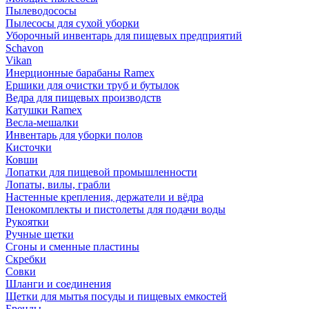
Пылеводососы
Пылесосы для сухой уборки
Уборочный инвентарь для пищевых предприятий
Schavon
Vikan
Инерционные барабаны Ramex
Ершики для очистки труб и бутылок
Ведра для пищевых производств
Катушки Ramex
Весла-мешалки
Инвентарь для уборки полов
Кисточки
Ковши
Лопатки для пищевой промышленности
Лопаты, вилы, грабли
Настенные крепления, держатели и вёдра
Пенокомплекты и пистолеты для подачи воды
Рукоятки
Ручные щетки
Сгоны и сменные пластины
Скребки
Совки
Шланги и соединения
Щетки для мытья посуды и пищевых емкостей
Бренды