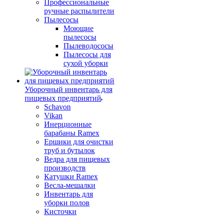
Профессиональные
ручные распылители
Пылесосы
Моющие
пылесосы
Пылеводососы
Пылесосы для
сухой уборки
Уборочный инвентарь для
пищевых предприятий
Schavon
Vikan
Инерционные
барабаны Ramex
Ершики для очистки
труб и бутылок
Ведра для пищевых
производств
Катушки Ramex
Весла-мешалки
Инвентарь для
уборки полов
Кисточки