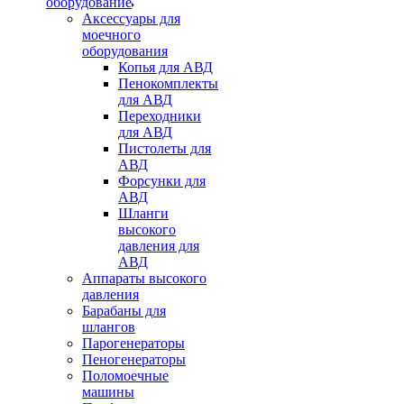
оборудование
Аксессуары для
моечного
оборудования
Копья для АВД
Пенокомплекты
для АВД
Переходники
для АВД
Пистолеты для
АВД
Форсунки для
АВД
Шланги
высокого
давления для
АВД
Аппараты высокого
давления
Барабаны для
шлангов
Парогенераторы
Пеногенераторы
Поломоечные
машины