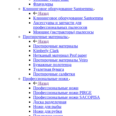
Флаундеры
Клининговое оборудование Santoemma
Назад
Клининговое оборудование Santoemma
Аксессуары и запчасти для
профессиональных пылесосов
Моющие (экстракторы) пылесосы
Протирочные материалы
Назад
Протирочные материалы
Kimberly Clark
Нетканый материал Prof paper
Протирочные материалы Veiro
Бумажные полотенца
Туалетная бумага
Протирочные салфетки
Профессиональные ножи
Назад
Профессиональные ножи
Профессиональные ножи PIRGE
Профессиональные ножи SACOPISA
Доска разделочная
Ножи для рыбы
Ножи для рубки
Поварские ножи