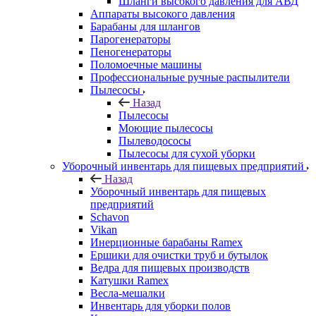
Шланги высокого давления для АВД
Аппараты высокого давления
Барабаны для шлангов
Парогенераторы
Пеногенераторы
Поломоечные машины
Профессиональные ручные распылители
Пылесосы
Назад
Пылесосы
Моющие пылесосы
Пылеводососы
Пылесосы для сухой уборки
Уборочный инвентарь для пищевых предприятий
Назад
Уборочный инвентарь для пищевых
предприятий
Schavon
Vikan
Инерционные барабаны Ramex
Ершики для очистки труб и бутылок
Ведра для пищевых производств
Катушки Ramex
Весла-мешалки
Инвентарь для уборки полов