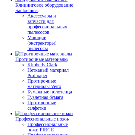
Клининговое оборудование
Santoemma
Аксессуары и
запчасти для
профессиональных
пылесосов
Моющие
(экстракторы)
пылесосы
Протирочные материалы
Kimberly Clark
Нетканый материал
Prof paper
Протирочные
материалы Veiro
Бумажные полотенца
Туалетная бумага
Протирочные
салфетки
Профессиональные ножи
Профессиональные
ножи PIRGE