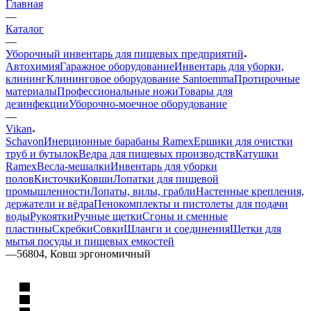
Главная
—
Каталог
—
Уборочный инвентарь для пищевых предприятий
Автохимия
Гаражное оборудование
Инвентарь для уборки,
клининг
Клининговое оборудование Santoemma
Протирочные
материалы
Профессиональные ножи
Товары для
дезинфекции
Уборочно-моечное оборудование
—
Vikan
Schavon
Инерционные барабаны Ramex
Ершики для очистки
труб и бутылок
Ведра для пищевых производств
Катушки
Ramex
Весла-мешалки
Инвентарь для уборки
полов
Кисточки
Ковши
Лопатки для пищевой
промышленности
Лопаты, вилы, грабли
Настенные крепления,
держатели и вёдра
Пенокомплекты и пистолеты для подачи
воды
Рукоятки
Ручные щетки
Сгоны и сменные
пластины
Скребки
Совки
Шланги и соединения
Щетки для
мытья посуды и пищевых емкостей
—
56804, Ковш эргономичный