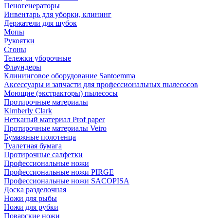
Пеногенераторы
Инвентарь для уборки, клининг
Держатели для шубок
Мопы
Рукоятки
Сгоны
Тележки уборочные
Флаундеры
Клининговое оборудование Santoemma
Аксессуары и запчасти для профессиональных пылесосов
Моющие (экстракторы) пылесосы
Протирочные материалы
Kimberly Clark
Нетканый материал Prof paper
Протирочные материалы Veiro
Бумажные полотенца
Туалетная бумага
Протирочные салфетки
Профессиональные ножи
Профессиональные ножи PIRGE
Профессиональные ножи SACOPISA
Доска разделочная
Ножи для рыбы
Ножи для рубки
Поварские ножи