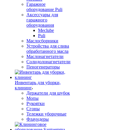
Гаражное
оборудование Puli
Аксессуары для
гаражного
оборудования
Meclube
Puli
Маслосборники
Устройства для слива
обработанного масла
Маслонагнетатели
Солидолонагнетатели
Пеногенераторы
Инвентарь для уборки,
клининг
Держатели для шубок
Мопы
Рукоятки
Сгоны
Тележки уборочные
Флаундеры