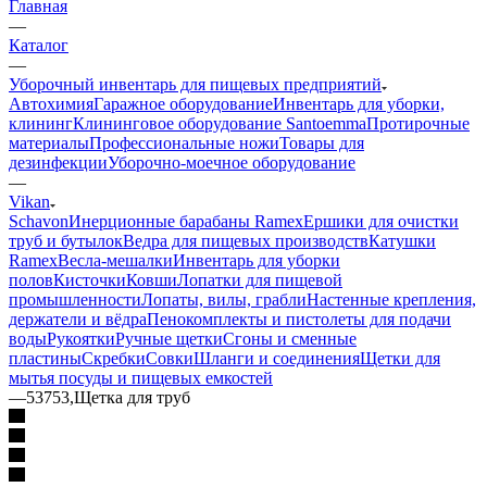
Главная
—
Каталог
—
Уборочный инвентарь для пищевых предприятий
Автохимия
Гаражное оборудование
Инвентарь для уборки,
клининг
Клининговое оборудование Santoemma
Протирочные
материалы
Профессиональные ножи
Товары для
дезинфекции
Уборочно-моечное оборудование
—
Vikan
Schavon
Инерционные барабаны Ramex
Ершики для очистки
труб и бутылок
Ведра для пищевых производств
Катушки
Ramex
Весла-мешалки
Инвентарь для уборки
полов
Кисточки
Ковши
Лопатки для пищевой
промышленности
Лопаты, вилы, грабли
Настенные крепления,
держатели и вёдра
Пенокомплекты и пистолеты для подачи
воды
Рукоятки
Ручные щетки
Сгоны и сменные
пластины
Скребки
Совки
Шланги и соединения
Щетки для
мытья посуды и пищевых емкостей
—
53753,Щетка для труб