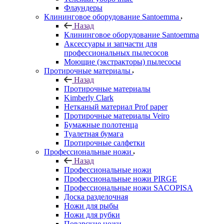
Флаундеры
Клининговое оборудование Santoemma
Назад
Клининговое оборудование Santoemma
Аксессуары и запчасти для
профессиональных пылесосов
Моющие (экстракторы) пылесосы
Протирочные материалы
Назад
Протирочные материалы
Kimberly Clark
Нетканый материал Prof paper
Протирочные материалы Veiro
Бумажные полотенца
Туалетная бумага
Протирочные салфетки
Профессиональные ножи
Назад
Профессиональные ножи
Профессиональные ножи PIRGE
Профессиональные ножи SACOPISA
Доска разделочная
Ножи для рыбы
Ножи для рубки
Поварские ножи