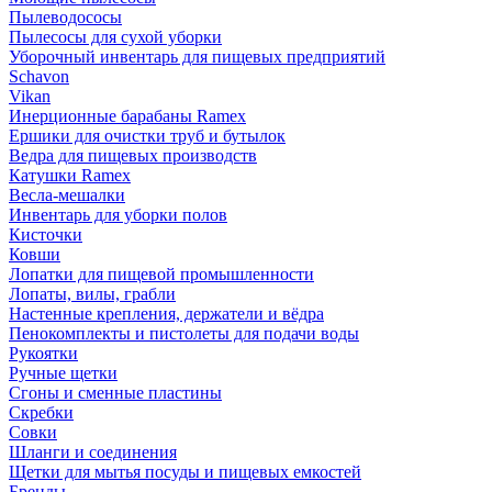
Пылеводососы
Пылесосы для сухой уборки
Уборочный инвентарь для пищевых предприятий
Schavon
Vikan
Инерционные барабаны Ramex
Ершики для очистки труб и бутылок
Ведра для пищевых производств
Катушки Ramex
Весла-мешалки
Инвентарь для уборки полов
Кисточки
Ковши
Лопатки для пищевой промышленности
Лопаты, вилы, грабли
Настенные крепления, держатели и вёдра
Пенокомплекты и пистолеты для подачи воды
Рукоятки
Ручные щетки
Сгоны и сменные пластины
Скребки
Совки
Шланги и соединения
Щетки для мытья посуды и пищевых емкостей
Бренды