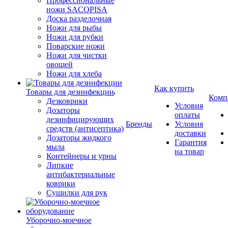
Профессиональные
ножи SACOPISA
Доска разделочная
Ножи для рыбы
Ножи для рубки
Поварские ножи
Ножи для чистки
овощей
Ножи для хлеба
Как купить
Товары для дезинфекции
Комп
Дезковрики
Условия
Дозаторы
оплаты
дезинфицирующих
Бренды
Условия
средств (антисептика)
доставки
Дозаторы жидкого
Гарантия
мыла
на товар
Контейнеры и урны
Липкие
антибактериальные
коврики
Сушилки для рук
Уборочно-моечное