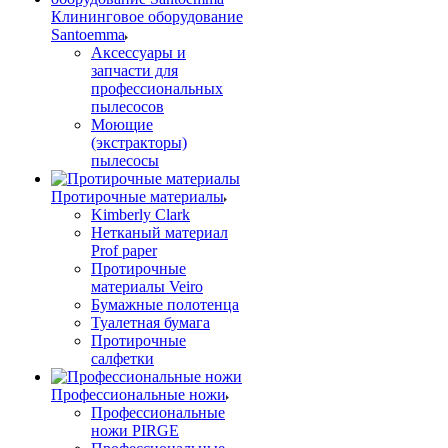
Клининговое оборудование
Santoemma
Аксессуары и
запчасти для
профессиональных
пылесосов
Моющие
(экстракторы)
пылесосы
Протирочные материалы
Kimberly Clark
Нетканый материал
Prof paper
Протирочные
материалы Veiro
Бумажные полотенца
Туалетная бумага
Протирочные
салфетки
Профессиональные ножи
Профессиональные
ножи PIRGE