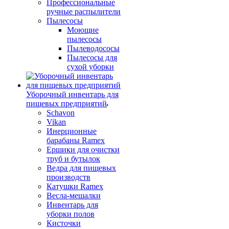
Профессиональные
ручные распылители
Пылесосы
Моющие
пылесосы
Пылеводососы
Пылесосы для
сухой уборки
Уборочный инвентарь для
пищевых предприятий
Schavon
Vikan
Инерционные
барабаны Ramex
Ершики для очистки
труб и бутылок
Ведра для пищевых
производств
Катушки Ramex
Весла-мешалки
Инвентарь для
уборки полов
Кисточки