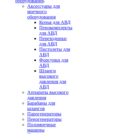
оборудование
Аксессуары для
моечного
оборудования
Копья для АВД
Пенокомплекты
для АВД
Переходники
для АВД
Пистолеты для
АВД
Форсунки для
АВД
Шланги
высокого
давления для
АВД
Аппараты высокого
давления
Барабаны для
шлангов
Парогенераторы
Пеногенераторы
Поломоечные
машины