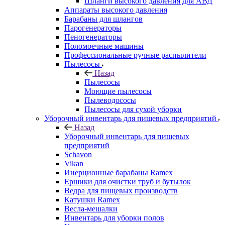
Шланги высокого давления для АВД
Аппараты высокого давления
Барабаны для шлангов
Парогенераторы
Пеногенераторы
Поломоечные машины
Профессиональные ручные распылители
Пылесосы
Назад
Пылесосы
Моющие пылесосы
Пылеводососы
Пылесосы для сухой уборки
Уборочный инвентарь для пищевых предприятий
Назад
Уборочный инвентарь для пищевых
предприятий
Schavon
Vikan
Инерционные барабаны Ramex
Ершики для очистки труб и бутылок
Ведра для пищевых производств
Катушки Ramex
Весла-мешалки
Инвентарь для уборки полов