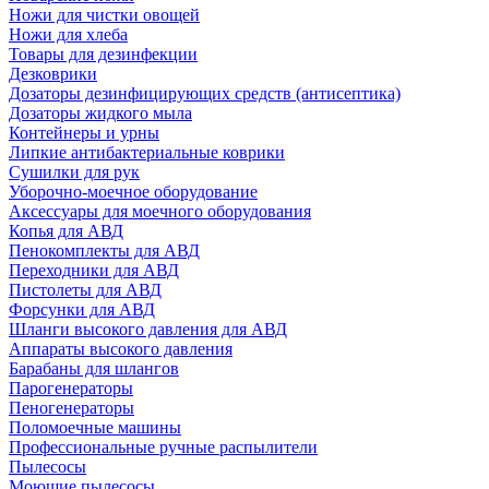
Ножи для чистки овощей
Ножи для хлеба
Товары для дезинфекции
Дезковрики
Дозаторы дезинфицирующих средств (антисептика)
Дозаторы жидкого мыла
Контейнеры и урны
Липкие антибактериальные коврики
Сушилки для рук
Уборочно-моечное оборудование
Аксессуары для моечного оборудования
Копья для АВД
Пенокомплекты для АВД
Переходники для АВД
Пистолеты для АВД
Форсунки для АВД
Шланги высокого давления для АВД
Аппараты высокого давления
Барабаны для шлангов
Парогенераторы
Пеногенераторы
Поломоечные машины
Профессиональные ручные распылители
Пылесосы
Моющие пылесосы