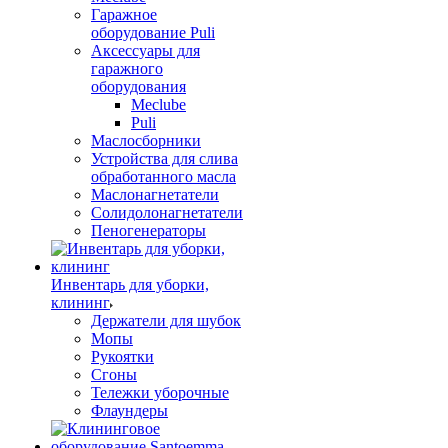
Гаражное
оборудование Puli
Аксессуары для
гаражного
оборудования
Meclube
Puli
Маслосборники
Устройства для слива
обработанного масла
Маслонагнетатели
Солидолонагнетатели
Пеногенераторы
Инвентарь для уборки,
клининг
Держатели для шубок
Мопы
Рукоятки
Сгоны
Тележки уборочные
Флаундеры