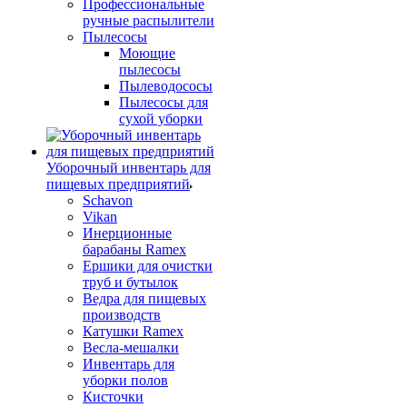
Профессиональные
ручные распылители
Пылесосы
Моющие
пылесосы
Пылеводососы
Пылесосы для
сухой уборки
Уборочный инвентарь для
пищевых предприятий
Schavon
Vikan
Инерционные
барабаны Ramex
Ершики для очистки
труб и бутылок
Ведра для пищевых
производств
Катушки Ramex
Весла-мешалки
Инвентарь для
уборки полов
Кисточки