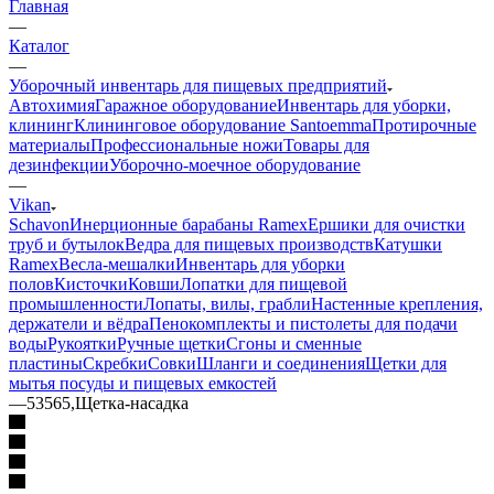
Главная
—
Каталог
—
Уборочный инвентарь для пищевых предприятий
Автохимия
Гаражное оборудование
Инвентарь для уборки,
клининг
Клининговое оборудование Santoemma
Протирочные
материалы
Профессиональные ножи
Товары для
дезинфекции
Уборочно-моечное оборудование
—
Vikan
Schavon
Инерционные барабаны Ramex
Ершики для очистки
труб и бутылок
Ведра для пищевых производств
Катушки
Ramex
Весла-мешалки
Инвентарь для уборки
полов
Кисточки
Ковши
Лопатки для пищевой
промышленности
Лопаты, вилы, грабли
Настенные крепления,
держатели и вёдра
Пенокомплекты и пистолеты для подачи
воды
Рукоятки
Ручные щетки
Сгоны и сменные
пластины
Скребки
Совки
Шланги и соединения
Щетки для
мытья посуды и пищевых емкостей
—
53565,Щетка-насадка