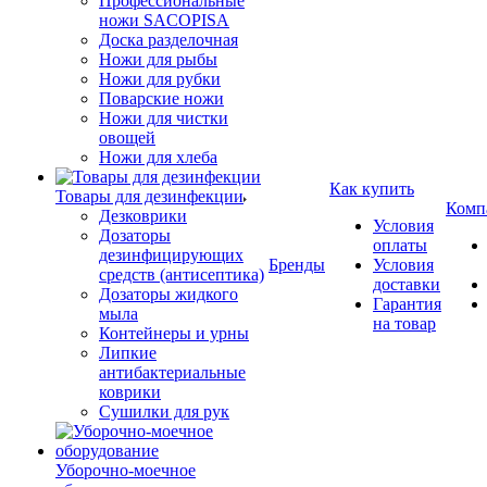
Профессиональные
ножи SACOPISA
Доска разделочная
Ножи для рыбы
Ножи для рубки
Поварские ножи
Ножи для чистки
овощей
Ножи для хлеба
Как купить
Товары для дезинфекции
Комп
Дезковрики
Условия
Дозаторы
оплаты
дезинфицирующих
Бренды
Условия
средств (антисептика)
доставки
Дозаторы жидкого
Гарантия
мыла
на товар
Контейнеры и урны
Липкие
антибактериальные
коврики
Сушилки для рук
Уборочно-моечное