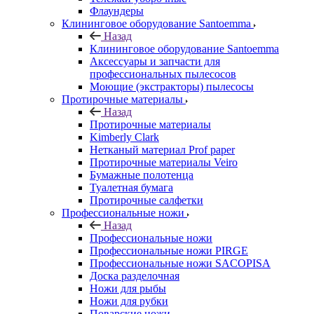
Флаундеры
Клининговое оборудование Santoemma
Назад
Клининговое оборудование Santoemma
Аксессуары и запчасти для
профессиональных пылесосов
Моющие (экстракторы) пылесосы
Протирочные материалы
Назад
Протирочные материалы
Kimberly Clark
Нетканый материал Prof paper
Протирочные материалы Veiro
Бумажные полотенца
Туалетная бумага
Протирочные салфетки
Профессиональные ножи
Назад
Профессиональные ножи
Профессиональные ножи PIRGE
Профессиональные ножи SACOPISA
Доска разделочная
Ножи для рыбы
Ножи для рубки
Поварские ножи