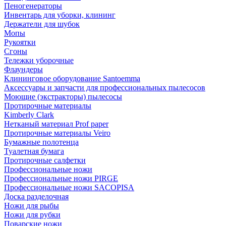
Пеногенераторы
Инвентарь для уборки, клининг
Держатели для шубок
Мопы
Рукоятки
Сгоны
Тележки уборочные
Флаундеры
Клининговое оборудование Santoemma
Аксессуары и запчасти для профессиональных пылесосов
Моющие (экстракторы) пылесосы
Протирочные материалы
Kimberly Clark
Нетканый материал Prof paper
Протирочные материалы Veiro
Бумажные полотенца
Туалетная бумага
Протирочные салфетки
Профессиональные ножи
Профессиональные ножи PIRGE
Профессиональные ножи SACOPISA
Доска разделочная
Ножи для рыбы
Ножи для рубки
Поварские ножи