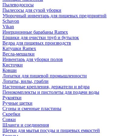
Пылеводососы
Пылесосы для сухой уборки
Уборочный инвентарь для пищевых предприятий
Schavon
Vikan
Инерционные барабаны Ramex
Ершики для очистки труб и бутылок
Ведра для пищевых производств
Катушки Ramex
Весла-мешалки
Инвентарь для уборки полов
Кисточки
Ковши
Лопатки для пищевой промышленности
Лопаты, вилы, грабли
Настенные крепления, держатели и вёдра
Пенокомплекты и пистолеты для подачи воды
Рукоятки
Ручные щетки
Сгоны и сменные пластины
Скребки
Совки
Шланги и соединения
Щетки для мытья посуды и пищевых емкостей
Бренды