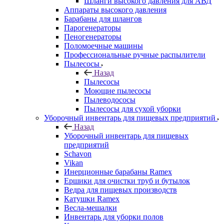
Шланги высокого давления для АВД
Аппараты высокого давления
Барабаны для шлангов
Парогенераторы
Пеногенераторы
Поломоечные машины
Профессиональные ручные распылители
Пылесосы
Назад
Пылесосы
Моющие пылесосы
Пылеводососы
Пылесосы для сухой уборки
Уборочный инвентарь для пищевых предприятий
Назад
Уборочный инвентарь для пищевых
предприятий
Schavon
Vikan
Инерционные барабаны Ramex
Ершики для очистки труб и бутылок
Ведра для пищевых производств
Катушки Ramex
Весла-мешалки
Инвентарь для уборки полов