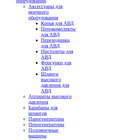
оборудование
Аксессуары для
моечного
оборудования
Копья для АВД
Пенокомплекты
для АВД
Переходники
для АВД
Пистолеты для
АВД
Форсунки для
АВД
Шланги
высокого
давления для
АВД
Аппараты высокого
давления
Барабаны для
шлангов
Парогенераторы
Пеногенераторы
Поломоечные
машины