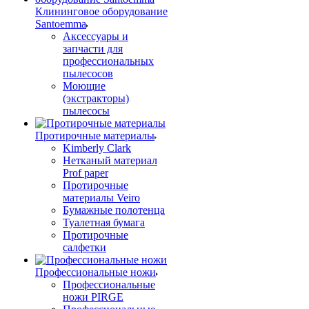
Клининговое оборудование
Santoemma
Аксессуары и
запчасти для
профессиональных
пылесосов
Моющие
(экстракторы)
пылесосы
Протирочные материалы
Kimberly Clark
Нетканый материал
Prof paper
Протирочные
материалы Veiro
Бумажные полотенца
Туалетная бумага
Протирочные
салфетки
Профессиональные ножи
Профессиональные
ножи PIRGE