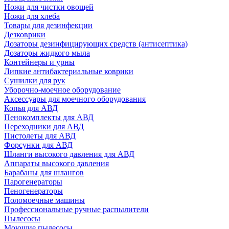
Ножи для чистки овощей
Ножи для хлеба
Товары для дезинфекции
Дезковрики
Дозаторы дезинфицирующих средств (антисептика)
Дозаторы жидкого мыла
Контейнеры и урны
Липкие антибактериальные коврики
Сушилки для рук
Уборочно-моечное оборудование
Аксессуары для моечного оборудования
Копья для АВД
Пенокомплекты для АВД
Переходники для АВД
Пистолеты для АВД
Форсунки для АВД
Шланги высокого давления для АВД
Аппараты высокого давления
Барабаны для шлангов
Парогенераторы
Пеногенераторы
Поломоечные машины
Профессиональные ручные распылители
Пылесосы
Моющие пылесосы