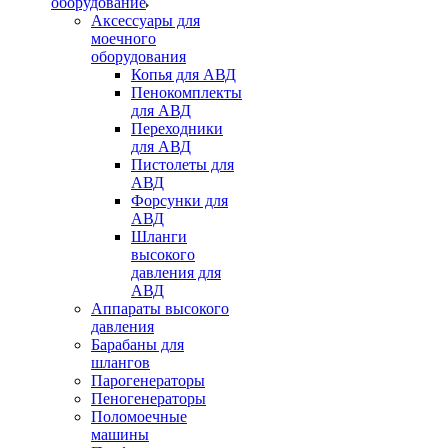
оборудование
Аксессуары для
моечного
оборудования
Копья для АВД
Пенокомплекты
для АВД
Переходники
для АВД
Пистолеты для
АВД
Форсунки для
АВД
Шланги
высокого
давления для
АВД
Аппараты высокого
давления
Барабаны для
шлангов
Парогенераторы
Пеногенераторы
Поломоечные
машины