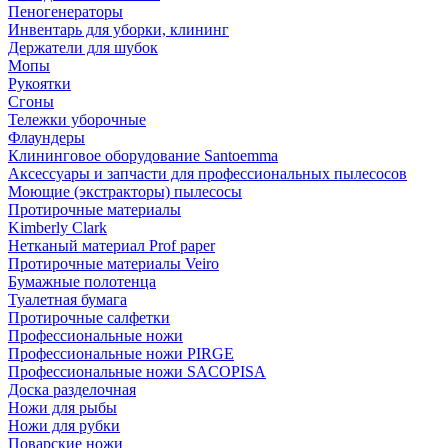
Пеногенераторы
Инвентарь для уборки, клининг
Держатели для шубок
Мопы
Рукоятки
Сгоны
Тележки уборочные
Флаундеры
Клининговое оборудование Santoemma
Аксессуары и запчасти для профессиональных пылесосов
Моющие (экстракторы) пылесосы
Протирочные материалы
Kimberly Clark
Нетканый материал Prof paper
Протирочные материалы Veiro
Бумажные полотенца
Туалетная бумага
Протирочные салфетки
Профессиональные ножи
Профессиональные ножи PIRGE
Профессиональные ножи SACOPISA
Доска разделочная
Ножи для рыбы
Ножи для рубки
Поварские ножи