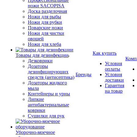
Профессиональные
ножи SACOPISA
Доска разделочная
Ножи для рыбы
Ножи для рубки
Поварские ножи
Ножи для чистки
овощей
Ножи для хлеба
Как купить
Товары для дезинфекции
Комп
Дезковрики
Условия
Дозаторы
оплаты
дезинфицирующих
Бренды
Условия
средств (антисептика)
доставки
Дозаторы жидкого
Гарантия
мыла
на товар
Контейнеры и урны
Липкие
антибактериальные
коврики
Сушилки для рук
Уборочно-моечное