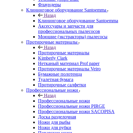
Флаундеры
Клининговое оборудование Santoemma
Назад
Клининговое оборудование Santoemma
Аксессуары и запчасти для
профессиональных пылесосов
Моющие (экстракторы) пылесосы
Протирочные материалы
Назад
Протирочные материалы
Kimberly Clark
Нетканый материал Prof paper
Протирочные материалы Veiro
Бумажные полотенца
Туалетная бумага
Протирочные салфетки
Профессиональные ножи
Назад
Профессиональные ножи
Профессиональные ножи PIRGE
Профессиональные ножи SACOPISA
Доска разделочная
Ножи для рыбы
Ножи для рубки
Поварские ножи