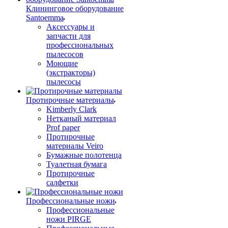
Клининговое оборудование
Santoemma
Аксессуары и
запчасти для
профессиональных
пылесосов
Моющие
(экстракторы)
пылесосы
Протирочные материалы
Kimberly Clark
Нетканый материал
Prof paper
Протирочные
материалы Veiro
Бумажные полотенца
Туалетная бумага
Протирочные
салфетки
Профессиональные ножи
Профессиональные
ножи PIRGE