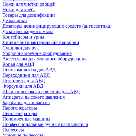
Ножи для чистки овощей
Ножи для хлеба
Товары для дезинфекции
Дезковрики
Дозаторы дезинфицирующих средств (антисептика)
Дозаторы жидкого мыла
Контейнеры и урны
Липкие антибактериальные коврики
Сушилки для рук
Уборочно-моечное оборудование
Аксессуары для моечного оборудования
Копья для АВД
Пенокомплекты для АВД
Переходники для АВД
Пистолеты для АВД
Форсунки для АВД
Шланги высокого давления для АВД
Аппараты высокого давления
Барабаны для шлангов
Парогенераторы
Пеногенераторы
Поломоечные машины
Профессиональные ручные распылители
Пылесосы
Моющие пылесосы