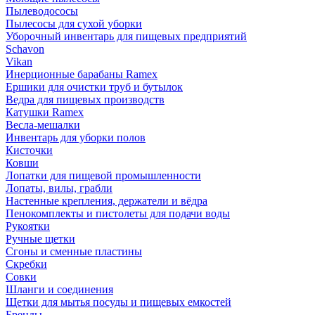
Пылеводососы
Пылесосы для сухой уборки
Уборочный инвентарь для пищевых предприятий
Schavon
Vikan
Инерционные барабаны Ramex
Ершики для очистки труб и бутылок
Ведра для пищевых производств
Катушки Ramex
Весла-мешалки
Инвентарь для уборки полов
Кисточки
Ковши
Лопатки для пищевой промышленности
Лопаты, вилы, грабли
Настенные крепления, держатели и вёдра
Пенокомплекты и пистолеты для подачи воды
Рукоятки
Ручные щетки
Сгоны и сменные пластины
Скребки
Совки
Шланги и соединения
Щетки для мытья посуды и пищевых емкостей
Бренды