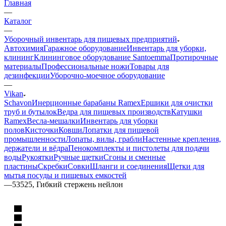
Главная
—
Каталог
—
Уборочный инвентарь для пищевых предприятий
Автохимия
Гаражное оборудование
Инвентарь для уборки,
клининг
Клининговое оборудование Santoemma
Протирочные
материалы
Профессиональные ножи
Товары для
дезинфекции
Уборочно-моечное оборудование
—
Vikan
Schavon
Инерционные барабаны Ramex
Ершики для очистки
труб и бутылок
Ведра для пищевых производств
Катушки
Ramex
Весла-мешалки
Инвентарь для уборки
полов
Кисточки
Ковши
Лопатки для пищевой
промышленности
Лопаты, вилы, грабли
Настенные крепления,
держатели и вёдра
Пенокомплекты и пистолеты для подачи
воды
Рукоятки
Ручные щетки
Сгоны и сменные
пластины
Скребки
Совки
Шланги и соединения
Щетки для
мытья посуды и пищевых емкостей
—
53525, Гибкий стержень нейлон