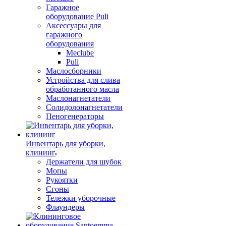
Гаражное
оборудование Puli
Аксессуары для
гаражного
оборудования
Meclube
Puli
Маслосборники
Устройства для слива
обработанного масла
Маслонагнетатели
Солидолонагнетатели
Пеногенераторы
Инвентарь для уборки,
клининг
Держатели для шубок
Мопы
Рукоятки
Сгоны
Тележки уборочные
Флаундеры