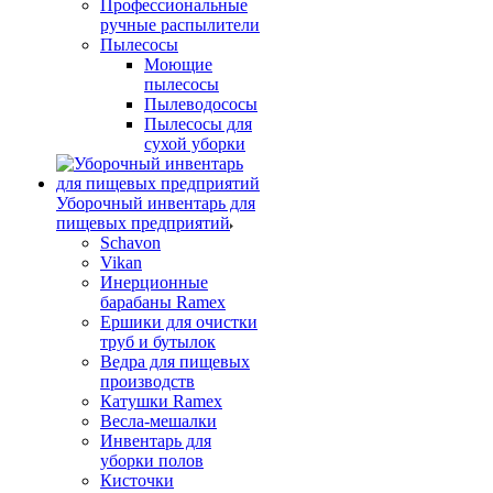
Профессиональные
ручные распылители
Пылесосы
Моющие
пылесосы
Пылеводососы
Пылесосы для
сухой уборки
Уборочный инвентарь для
пищевых предприятий
Schavon
Vikan
Инерционные
барабаны Ramex
Ершики для очистки
труб и бутылок
Ведра для пищевых
производств
Катушки Ramex
Весла-мешалки
Инвентарь для
уборки полов
Кисточки