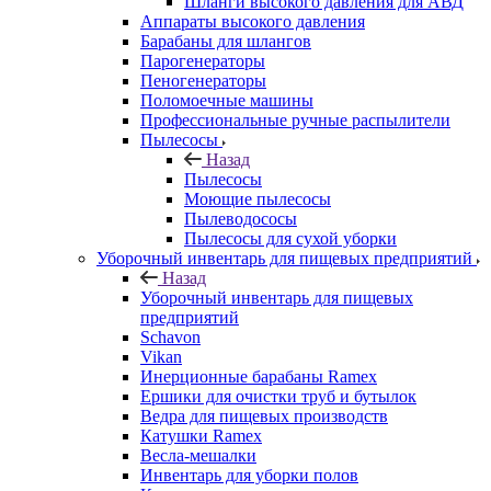
Шланги высокого давления для АВД
Аппараты высокого давления
Барабаны для шлангов
Парогенераторы
Пеногенераторы
Поломоечные машины
Профессиональные ручные распылители
Пылесосы
Назад
Пылесосы
Моющие пылесосы
Пылеводососы
Пылесосы для сухой уборки
Уборочный инвентарь для пищевых предприятий
Назад
Уборочный инвентарь для пищевых
предприятий
Schavon
Vikan
Инерционные барабаны Ramex
Ершики для очистки труб и бутылок
Ведра для пищевых производств
Катушки Ramex
Весла-мешалки
Инвентарь для уборки полов