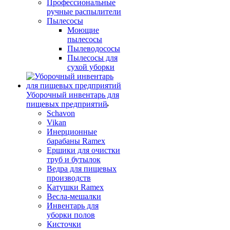
Профессиональные
ручные распылители
Пылесосы
Моющие
пылесосы
Пылеводососы
Пылесосы для
сухой уборки
Уборочный инвентарь для
пищевых предприятий
Schavon
Vikan
Инерционные
барабаны Ramex
Ершики для очистки
труб и бутылок
Ведра для пищевых
производств
Катушки Ramex
Весла-мешалки
Инвентарь для
уборки полов
Кисточки