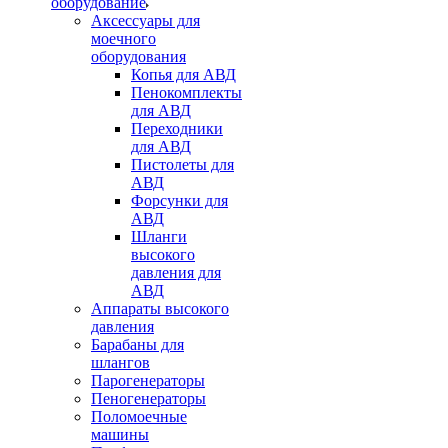
оборудование
Аксессуары для
моечного
оборудования
Копья для АВД
Пенокомплекты
для АВД
Переходники
для АВД
Пистолеты для
АВД
Форсунки для
АВД
Шланги
высокого
давления для
АВД
Аппараты высокого
давления
Барабаны для
шлангов
Парогенераторы
Пеногенераторы
Поломоечные
машины