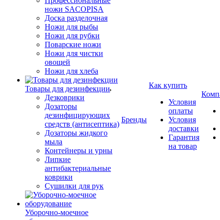
Профессиональные
ножи SACOPISA
Доска разделочная
Ножи для рыбы
Ножи для рубки
Поварские ножи
Ножи для чистки
овощей
Ножи для хлеба
Как купить
Товары для дезинфекции
Комп
Дезковрики
Условия
Дозаторы
оплаты
дезинфицирующих
Бренды
Условия
средств (антисептика)
доставки
Дозаторы жидкого
Гарантия
мыла
на товар
Контейнеры и урны
Липкие
антибактериальные
коврики
Сушилки для рук
Уборочно-моечное