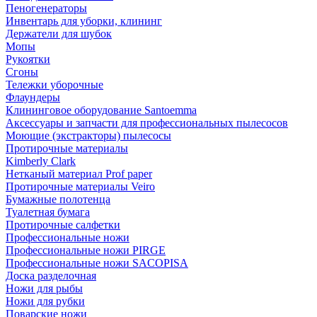
Пеногенераторы
Инвентарь для уборки, клининг
Держатели для шубок
Мопы
Рукоятки
Сгоны
Тележки уборочные
Флаундеры
Клининговое оборудование Santoemma
Аксессуары и запчасти для профессиональных пылесосов
Моющие (экстракторы) пылесосы
Протирочные материалы
Kimberly Clark
Нетканый материал Prof paper
Протирочные материалы Veiro
Бумажные полотенца
Туалетная бумага
Протирочные салфетки
Профессиональные ножи
Профессиональные ножи PIRGE
Профессиональные ножи SACOPISA
Доска разделочная
Ножи для рыбы
Ножи для рубки
Поварские ножи