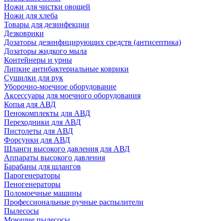
Ножи для чистки овощей
Ножи для хлеба
Товары для дезинфекции
Дезковрики
Дозаторы дезинфицирующих средств (антисептика)
Дозаторы жидкого мыла
Контейнеры и урны
Липкие антибактериальные коврики
Сушилки для рук
Уборочно-моечное оборудование
Аксессуары для моечного оборудования
Копья для АВД
Пенокомплекты для АВД
Переходники для АВД
Пистолеты для АВД
Форсунки для АВД
Шланги высокого давления для АВД
Аппараты высокого давления
Барабаны для шлангов
Парогенераторы
Пеногенераторы
Поломоечные машины
Профессиональные ручные распылители
Пылесосы
Моющие пылесосы