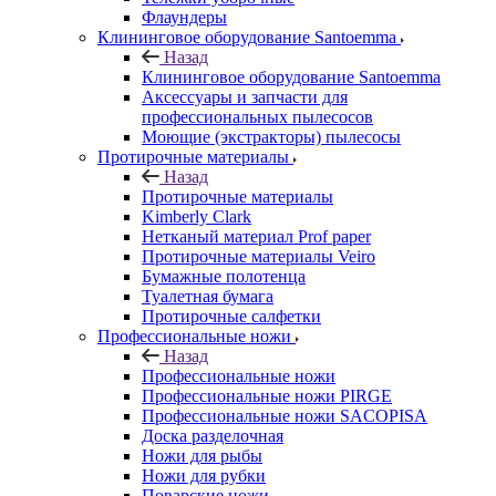
Флаундеры
Клининговое оборудование Santoemma
Назад
Клининговое оборудование Santoemma
Аксессуары и запчасти для
профессиональных пылесосов
Моющие (экстракторы) пылесосы
Протирочные материалы
Назад
Протирочные материалы
Kimberly Clark
Нетканый материал Prof paper
Протирочные материалы Veiro
Бумажные полотенца
Туалетная бумага
Протирочные салфетки
Профессиональные ножи
Назад
Профессиональные ножи
Профессиональные ножи PIRGE
Профессиональные ножи SACOPISA
Доска разделочная
Ножи для рыбы
Ножи для рубки
Поварские ножи