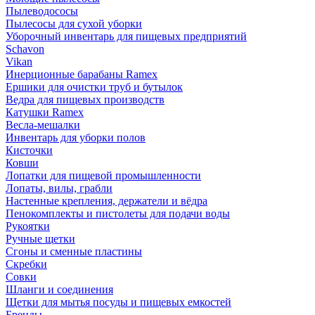
Пылеводососы
Пылесосы для сухой уборки
Уборочный инвентарь для пищевых предприятий
Schavon
Vikan
Инерционные барабаны Ramex
Ершики для очистки труб и бутылок
Ведра для пищевых производств
Катушки Ramex
Весла-мешалки
Инвентарь для уборки полов
Кисточки
Ковши
Лопатки для пищевой промышленности
Лопаты, вилы, грабли
Настенные крепления, держатели и вёдра
Пенокомплекты и пистолеты для подачи воды
Рукоятки
Ручные щетки
Сгоны и сменные пластины
Скребки
Совки
Шланги и соединения
Щетки для мытья посуды и пищевых емкостей
Бренды