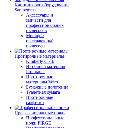
Клининговое оборудование
Santoemma
Аксессуары и
запчасти для
профессиональных
пылесосов
Моющие
(экстракторы)
пылесосы
Протирочные материалы
Kimberly Clark
Нетканый материал
Prof paper
Протирочные
материалы Veiro
Бумажные полотенца
Туалетная бумага
Протирочные
салфетки
Профессиональные ножи
Профессиональные
ножи PIRGE