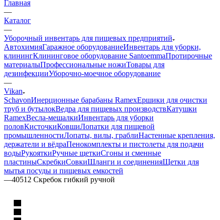
Главная
—
Каталог
—
Уборочный инвентарь для пищевых предприятий
Автохимия
Гаражное оборудование
Инвентарь для уборки,
клининг
Клининговое оборудование Santoemma
Протирочные
материалы
Профессиональные ножи
Товары для
дезинфекции
Уборочно-моечное оборудование
—
Vikan
Schavon
Инерционные барабаны Ramex
Ершики для очистки
труб и бутылок
Ведра для пищевых производств
Катушки
Ramex
Весла-мешалки
Инвентарь для уборки
полов
Кисточки
Ковши
Лопатки для пищевой
промышленности
Лопаты, вилы, грабли
Настенные крепления,
держатели и вёдра
Пенокомплекты и пистолеты для подачи
воды
Рукоятки
Ручные щетки
Сгоны и сменные
пластины
Скребки
Совки
Шланги и соединения
Щетки для
мытья посуды и пищевых емкостей
—
40512 Скребок гибкий ручной