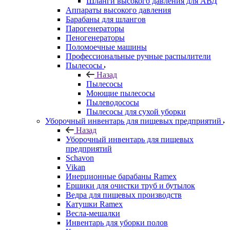
Шланги высокого давления для АВД
Аппараты высокого давления
Барабаны для шлангов
Парогенераторы
Пеногенераторы
Поломоечные машины
Профессиональные ручные распылители
Пылесосы
Назад
Пылесосы
Моющие пылесосы
Пылеводососы
Пылесосы для сухой уборки
Уборочный инвентарь для пищевых предприятий
Назад
Уборочный инвентарь для пищевых
предприятий
Schavon
Vikan
Инерционные барабаны Ramex
Ершики для очистки труб и бутылок
Ведра для пищевых производств
Катушки Ramex
Весла-мешалки
Инвентарь для уборки полов