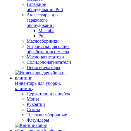
Гаражное
оборудование Puli
Аксессуары для
гаражного
оборудования
Meclube
Puli
Маслосборники
Устройства для слива
обработанного масла
Маслонагнетатели
Солидолонагнетатели
Пеногенераторы
Инвентарь для уборки,
клининг
Держатели для шубок
Мопы
Рукоятки
Сгоны
Тележки уборочные
Флаундеры