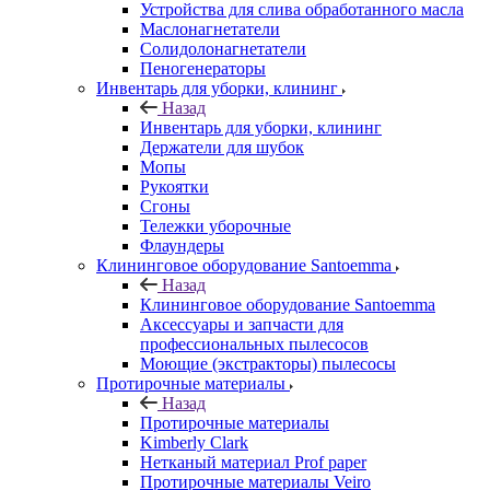
Устройства для слива обработанного масла
Маслонагнетатели
Солидолонагнетатели
Пеногенераторы
Инвентарь для уборки, клининг
Назад
Инвентарь для уборки, клининг
Держатели для шубок
Мопы
Рукоятки
Сгоны
Тележки уборочные
Флаундеры
Клининговое оборудование Santoemma
Назад
Клининговое оборудование Santoemma
Аксессуары и запчасти для
профессиональных пылесосов
Моющие (экстракторы) пылесосы
Протирочные материалы
Назад
Протирочные материалы
Kimberly Clark
Нетканый материал Prof paper
Протирочные материалы Veiro