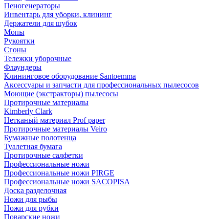
Пеногенераторы
Инвентарь для уборки, клининг
Держатели для шубок
Мопы
Рукоятки
Сгоны
Тележки уборочные
Флаундеры
Клининговое оборудование Santoemma
Аксессуары и запчасти для профессиональных пылесосов
Моющие (экстракторы) пылесосы
Протирочные материалы
Kimberly Clark
Нетканый материал Prof paper
Протирочные материалы Veiro
Бумажные полотенца
Туалетная бумага
Протирочные салфетки
Профессиональные ножи
Профессиональные ножи PIRGE
Профессиональные ножи SACOPISA
Доска разделочная
Ножи для рыбы
Ножи для рубки
Поварские ножи