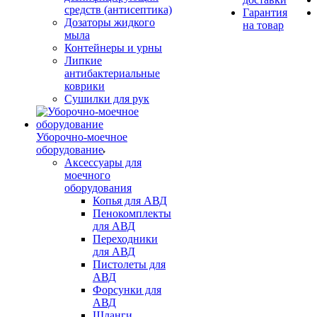
средств (антисептика)
Гарантия
Дозаторы жидкого
на товар
мыла
Контейнеры и урны
Липкие
антибактериальные
коврики
Сушилки для рук
Уборочно-моечное
оборудование
Аксессуары для
моечного
оборудования
Копья для АВД
Пенокомплекты
для АВД
Переходники
для АВД
Пистолеты для
АВД
Форсунки для
АВД
Шланги