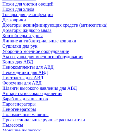
Ножи для чистки овощей
Ножи для хлеба
Товары для дезинфекции
Дезковрики
Дозаторы дезинфицирующих средств (антисептика)
Дозаторы жидкого мыла
Контейнеры и урны
Липкие антибактериальные коврики
Сушилки для рук
Уборочно-моечное оборудование
Аксессуары для моечного оборудования
Копья для АВД
Пенокомплекты для АВД
Переходники для АВД
Пистолеты для АВД
Форсунки для АВД
Шланги высокого давления для АВД
Аппараты высокого давления
Барабаны для шлангов
Парогенераторы
Пеногенераторы
Поломоечные машины
Профессиональные ручные распылители
Пылесосы
Моющие пылесосы