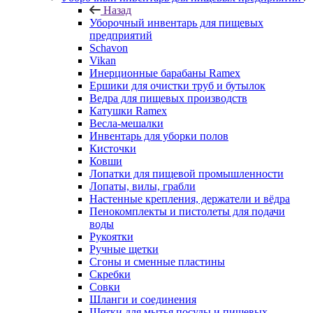
Назад
Уборочный инвентарь для пищевых
предприятий
Schavon
Vikan
Инерционные барабаны Ramex
Ершики для очистки труб и бутылок
Ведра для пищевых производств
Катушки Ramex
Весла-мешалки
Инвентарь для уборки полов
Кисточки
Ковши
Лопатки для пищевой промышленности
Лопаты, вилы, грабли
Настенные крепления, держатели и вёдра
Пенокомплекты и пистолеты для подачи
воды
Рукоятки
Ручные щетки
Сгоны и сменные пластины
Скребки
Совки
Шланги и соединения
Щетки для мытья посуды и пищевых