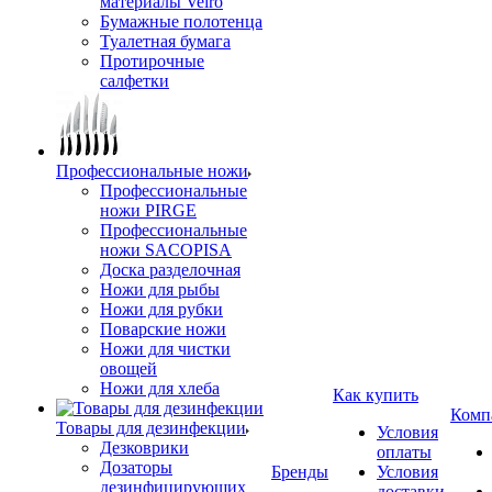
материалы Veiro
Бумажные полотенца
Туалетная бумага
Протирочные
салфетки
Профессиональные ножи
Профессиональные
ножи PIRGE
Профессиональные
ножи SACOPISA
Доска разделочная
Ножи для рыбы
Ножи для рубки
Поварские ножи
Ножи для чистки
овощей
Ножи для хлеба
Как купить
Комп
Товары для дезинфекции
Условия
Дезковрики
оплаты
Дозаторы
Бренды
Условия
дезинфицирующих
доставки