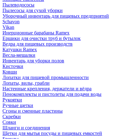
Пылеводососы
Пылесосы для сухой уборки
Уборочный инвентарь для пищевых предприятий
Schavon
Vikan
Инерционные барабаны Ramex
Ершики для очистки труб и бутылок
Ведра для пищевых производств
Катушки Ramex
Весла-мешалки
Инвентарь для уборки полов
Кисточки
Ковши
Лопатки для пищевой промышленности
Лопаты, вилы, грабли
Настенные крепления, держатели и вёдра
Пенокомплекты и пистолеты для подачи воды
Рукоятки
Ручные щетки
Сгоны и сменные пластины
Скребки
Совки
Шланги и соединения
Щетки для мытья посуды и пищевых емкостей
Бренды