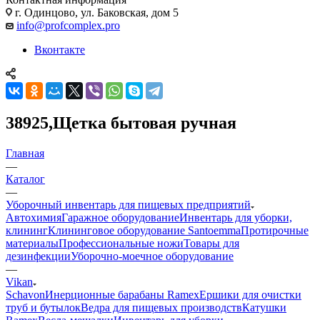
г. Одинцово, ул. Баковская, дом 5
info@profcomplex.pro
Вконтакте
38925,Щетка бытовая ручная
Главная
—
Каталог
—
Уборочный инвентарь для пищевых предприятий
Автохимия
Гаражное оборудование
Инвентарь для уборки,
клининг
Клининговое оборудование Santoemma
Протирочные
материалы
Профессиональные ножи
Товары для
дезинфекции
Уборочно-моечное оборудование
—
Vikan
Schavon
Инерционные барабаны Ramex
Ершики для очистки
труб и бутылок
Ведра для пищевых производств
Катушки