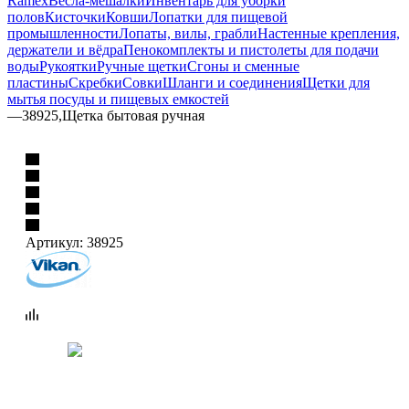
Ramex
Весла-мешалки
Инвентарь для уборки
полов
Кисточки
Ковши
Лопатки для пищевой
промышленности
Лопаты, вилы, грабли
Настенные крепления,
держатели и вёдра
Пенокомплекты и пистолеты для подачи
воды
Рукоятки
Ручные щетки
Сгоны и сменные
пластины
Скребки
Совки
Шланги и соединения
Щетки для
мытья посуды и пищевых емкостей
—
38925,Щетка бытовая ручная
Артикул:
38925