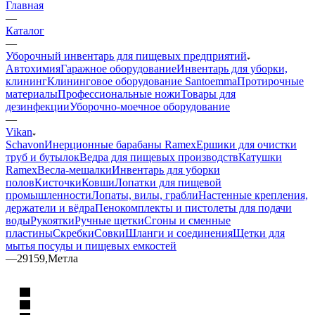
Главная
—
Каталог
—
Уборочный инвентарь для пищевых предприятий
Автохимия
Гаражное оборудование
Инвентарь для уборки,
клининг
Клининговое оборудование Santoemma
Протирочные
материалы
Профессиональные ножи
Товары для
дезинфекции
Уборочно-моечное оборудование
—
Vikan
Schavon
Инерционные барабаны Ramex
Ершики для очистки
труб и бутылок
Ведра для пищевых производств
Катушки
Ramex
Весла-мешалки
Инвентарь для уборки
полов
Кисточки
Ковши
Лопатки для пищевой
промышленности
Лопаты, вилы, грабли
Настенные крепления,
держатели и вёдра
Пенокомплекты и пистолеты для подачи
воды
Рукоятки
Ручные щетки
Сгоны и сменные
пластины
Скребки
Совки
Шланги и соединения
Щетки для
мытья посуды и пищевых емкостей
—
29159,Метла