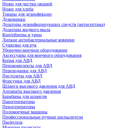
Ножи для чистки овощей
Ножи для хлеба
Товары для дезинфекции
Дезковрики
Дозаторы дезинфицирующих средств (антисептика)
Дозаторы жидкого мыла
Контейнеры и урны
Липкие антибактериальные коврики
Сушилки для рук
Уборочно-моечное оборудование
Аксессуары для моечного оборудования
Копья для АВД
Пенокомплекты для АВД
Переходники для АВД
Пистолеты для АВД
Форсунки для АВД
Шланги высокого давления для АВД
Аппараты высокого давления
Барабаны для шлангов
Парогенераторы
Пеногенераторы
Поломоечные машины
Профессиональные ручные распылители
Пылесосы
Моющие пылесосы