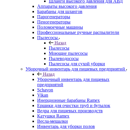
Шланги высокого давления для АВД
Аппараты высокого давления
Барабаны для шлангов
Парогенераторы
Пеногенераторы
Поломоечные машины
Профессиональные ручные распылители
Пылесосы
Назад
Пылесосы
Моющие пылесосы
Пылеводососы
Пылесосы для сухой уборки
Уборочный инвентарь для пищевых предприятий
Назад
Уборочный инвентарь для пищевых
предприятий
Schavon
Vikan
Инерционные барабаны Ramex
Ершики для очистки труб и бутылок
Ведра для пищевых производств
Катушки Ramex
Весла-мешалки
Инвентарь для уборки полов