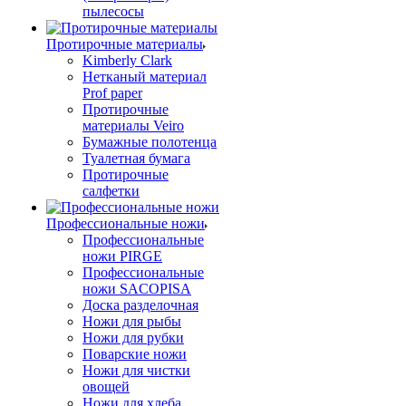
пылесосы
Протирочные материалы
Kimberly Clark
Нетканый материал
Prof paper
Протирочные
материалы Veiro
Бумажные полотенца
Туалетная бумага
Протирочные
салфетки
Профессиональные ножи
Профессиональные
ножи PIRGE
Профессиональные
ножи SACOPISA
Доска разделочная
Ножи для рыбы
Ножи для рубки
Поварские ножи
Ножи для чистки
овощей
Ножи для хлеба