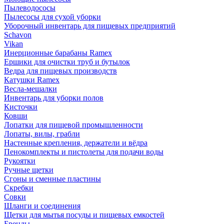
Пылеводососы
Пылесосы для сухой уборки
Уборочный инвентарь для пищевых предприятий
Schavon
Vikan
Инерционные барабаны Ramex
Ершики для очистки труб и бутылок
Ведра для пищевых производств
Катушки Ramex
Весла-мешалки
Инвентарь для уборки полов
Кисточки
Ковши
Лопатки для пищевой промышленности
Лопаты, вилы, грабли
Настенные крепления, держатели и вёдра
Пенокомплекты и пистолеты для подачи воды
Рукоятки
Ручные щетки
Сгоны и сменные пластины
Скребки
Совки
Шланги и соединения
Щетки для мытья посуды и пищевых емкостей
Бренды