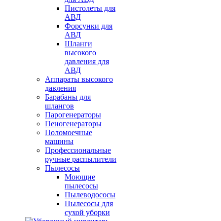
Пистолеты для
АВД
Форсунки для
АВД
Шланги
высокого
давления для
АВД
Аппараты высокого
давления
Барабаны для
шлангов
Парогенераторы
Пеногенераторы
Поломоечные
машины
Профессиональные
ручные распылители
Пылесосы
Моющие
пылесосы
Пылеводососы
Пылесосы для
сухой уборки