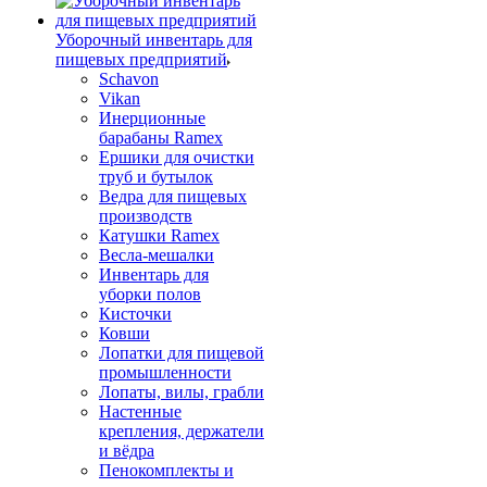
Уборочный инвентарь для
пищевых предприятий
Schavon
Vikan
Инерционные
барабаны Ramex
Ершики для очистки
труб и бутылок
Ведра для пищевых
производств
Катушки Ramex
Весла-мешалки
Инвентарь для
уборки полов
Кисточки
Ковши
Лопатки для пищевой
промышленности
Лопаты, вилы, грабли
Настенные
крепления, держатели
и вёдра
Пенокомплекты и