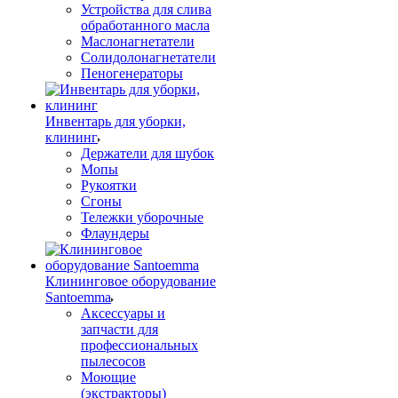
Устройства для слива
обработанного масла
Маслонагнетатели
Солидолонагнетатели
Пеногенераторы
Инвентарь для уборки,
клининг
Держатели для шубок
Мопы
Рукоятки
Сгоны
Тележки уборочные
Флаундеры
Клининговое оборудование
Santoemma
Аксессуары и
запчасти для
профессиональных
пылесосов
Моющие
(экстракторы)