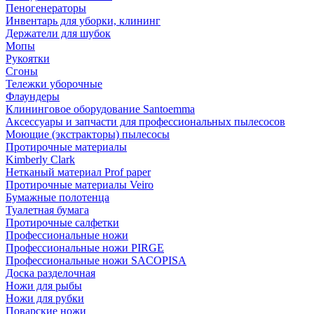
Пеногенераторы
Инвентарь для уборки, клининг
Держатели для шубок
Мопы
Рукоятки
Сгоны
Тележки уборочные
Флаундеры
Клининговое оборудование Santoemma
Аксессуары и запчасти для профессиональных пылесосов
Моющие (экстракторы) пылесосы
Протирочные материалы
Kimberly Clark
Нетканый материал Prof paper
Протирочные материалы Veiro
Бумажные полотенца
Туалетная бумага
Протирочные салфетки
Профессиональные ножи
Профессиональные ножи PIRGE
Профессиональные ножи SACOPISA
Доска разделочная
Ножи для рыбы
Ножи для рубки
Поварские ножи