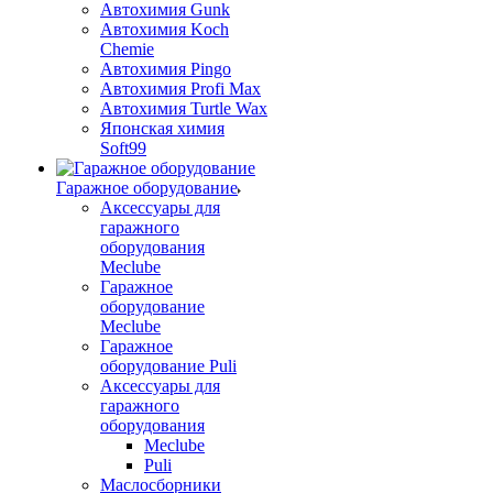
Автохимия Gunk
Автохимия Koch
Chemie
Автохимия Pingo
Автохимия Profi Max
Автохимия Turtle Wax
Японская химия
Soft99
Гаражное оборудование
Аксессуары для
гаражного
оборудования
Meclube
Гаражное
оборудование
Meclube
Гаражное
оборудование Puli
Аксессуары для
гаражного
оборудования
Meclube
Puli
Маслосборники