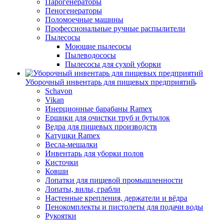
Парогенераторы
Пеногенераторы
Поломоечные машины
Профессиональные ручные распылители
Пылесосы
Моющие пылесосы
Пылеводососы
Пылесосы для сухой уборки
Уборочный инвентарь для пищевых предприятий
Schavon
Vikan
Инерционные барабаны Ramex
Ершики для очистки труб и бутылок
Ведра для пищевых производств
Катушки Ramex
Весла-мешалки
Инвентарь для уборки полов
Кисточки
Ковши
Лопатки для пищевой промышленности
Лопаты, вилы, грабли
Настенные крепления, держатели и вёдра
Пенокомплекты и пистолеты для подачи воды
Рукоятки