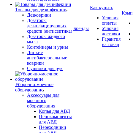
Как купить
Товары для дезинфекции
Комп
Дезковрики
Условия
Дозаторы
оплаты
дезинфицирующих
Бренды
Условия
средств (антисептика)
доставки
Дозаторы жидкого
Гарантия
мыла
на товар
Контейнеры и урны
Липкие
антибактериальные
коврики
Сушилки для рук
Уборочно-моечное
оборудование
Аксессуары для
моечного
оборудования
Копья для АВД
Пенокомплекты
для АВД
Переходники
для АВД