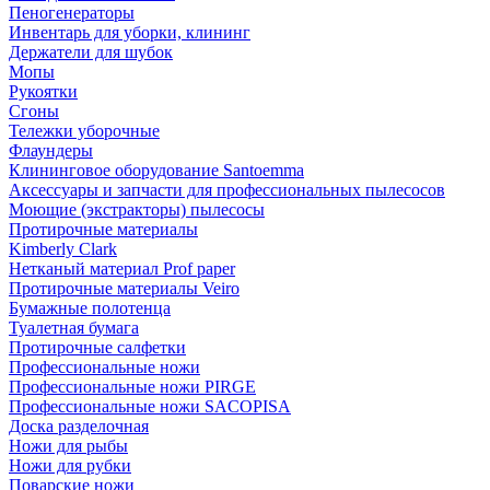
Пеногенераторы
Инвентарь для уборки, клининг
Держатели для шубок
Мопы
Рукоятки
Сгоны
Тележки уборочные
Флаундеры
Клининговое оборудование Santoemma
Аксессуары и запчасти для профессиональных пылесосов
Моющие (экстракторы) пылесосы
Протирочные материалы
Kimberly Clark
Нетканый материал Prof paper
Протирочные материалы Veiro
Бумажные полотенца
Туалетная бумага
Протирочные салфетки
Профессиональные ножи
Профессиональные ножи PIRGE
Профессиональные ножи SACOPISA
Доска разделочная
Ножи для рыбы
Ножи для рубки
Поварские ножи