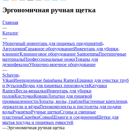
Эргономичная ручная щетка
Главная
—
Каталог
—
Уборочный инвентарь для пищевых предприятий
Автохимия
Гаражное оборудование
Инвентарь для уборки,
клининг
Клининговое оборудование Santoemma
Протирочные
материалы
Профессиональные ножи
Товары для
дезинфекции
Уборочно-моечное оборудование
—
Schavon
Vikan
Инерционные барабаны Ramex
Ершики для очистки труб
и бутылок
Ведра для пищевых производств
Катушки
Ramex
Весла-мешалки
Инвентарь для уборки
полов
Кисточки
Ковши
Лопатки для пищевой
промышленности
Лопаты, вилы, грабли
Настенные крепления,
держатели и вёдра
Пенокомплекты и пистолеты для подачи
воды
Рукоятки
Ручные щетки
Сгоны и сменные
пластины
Скребки
Совки
Шланги и соединения
Щетки для
мытья посуды и пищевых емкостей
—
Эргономичная ручная щетка