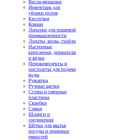
Весла-мешалки
Инвентарь для
уборки полов
Кисточки
Ковши
Лопатки для пищевой
промышленности
Лопаты, вилы, грабли
Настенные
крепления, держатели
и вёдра
Пенокомплекты и
пистолеты для подачи
воды
Рукоятки
Ручные щетки
Сгоны и сменные
пластины
Скребки
Совки
Шланги и
соединения
Щетки для мытья
посуды и пищевых
емкостей