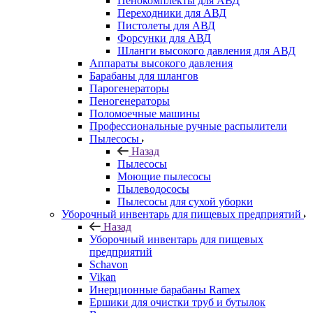
Пенокомплекты для АВД
Переходники для АВД
Пистолеты для АВД
Форсунки для АВД
Шланги высокого давления для АВД
Аппараты высокого давления
Барабаны для шлангов
Парогенераторы
Пеногенераторы
Поломоечные машины
Профессиональные ручные распылители
Пылесосы
Назад
Пылесосы
Моющие пылесосы
Пылеводососы
Пылесосы для сухой уборки
Уборочный инвентарь для пищевых предприятий
Назад
Уборочный инвентарь для пищевых
предприятий
Schavon
Vikan
Инерционные барабаны Ramex
Ершики для очистки труб и бутылок