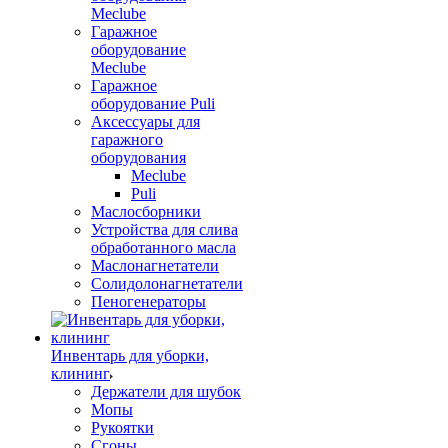
Meclube
Гаражное
оборудование
Meclube
Гаражное
оборудование Puli
Аксессуары для
гаражного
оборудования
Meclube
Puli
Маслосборники
Устройства для слива
обработанного масла
Маслонагнетатели
Солидолонагнетатели
Пеногенераторы
Инвентарь для уборки,
клининг
Держатели для шубок
Мопы
Рукоятки
Сгоны