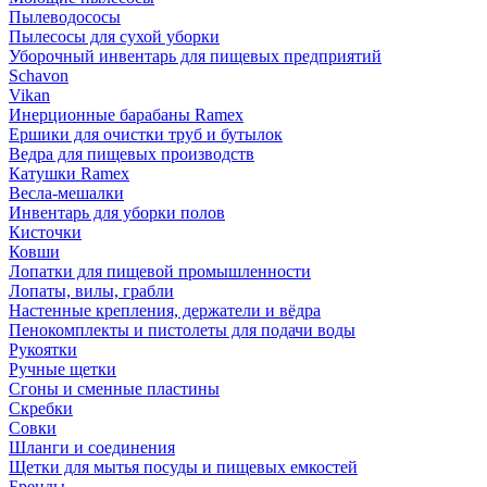
Пылеводососы
Пылесосы для сухой уборки
Уборочный инвентарь для пищевых предприятий
Schavon
Vikan
Инерционные барабаны Ramex
Ершики для очистки труб и бутылок
Ведра для пищевых производств
Катушки Ramex
Весла-мешалки
Инвентарь для уборки полов
Кисточки
Ковши
Лопатки для пищевой промышленности
Лопаты, вилы, грабли
Настенные крепления, держатели и вёдра
Пенокомплекты и пистолеты для подачи воды
Рукоятки
Ручные щетки
Сгоны и сменные пластины
Скребки
Совки
Шланги и соединения
Щетки для мытья посуды и пищевых емкостей
Бренды