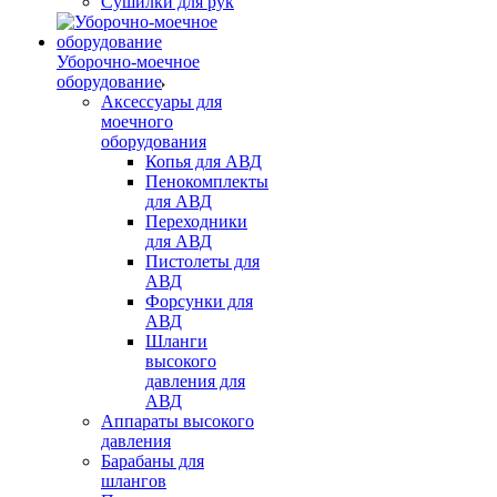
Сушилки для рук
Уборочно-моечное
оборудование
Аксессуары для
моечного
оборудования
Копья для АВД
Пенокомплекты
для АВД
Переходники
для АВД
Пистолеты для
АВД
Форсунки для
АВД
Шланги
высокого
давления для
АВД
Аппараты высокого
давления
Барабаны для
шлангов