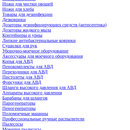
Ножи для чистки овощей
Ножи для хлеба
Товары для дезинфекции
Дезковрики
Дозаторы дезинфицирующих средств (антисептика)
Дозаторы жидкого мыла
Контейнеры и урны
Липкие антибактериальные коврики
Сушилки для рук
Уборочно-моечное оборудование
Аксессуары для моечного оборудования
Копья для АВД
Пенокомплекты для АВД
Переходники для АВД
Пистолеты для АВД
Форсунки для АВД
Шланги высокого давления для АВД
Аппараты высокого давления
Барабаны для шлангов
Парогенераторы
Пеногенераторы
Поломоечные машины
Профессиональные ручные распылители
Пылесосы
Моющие пылесосы