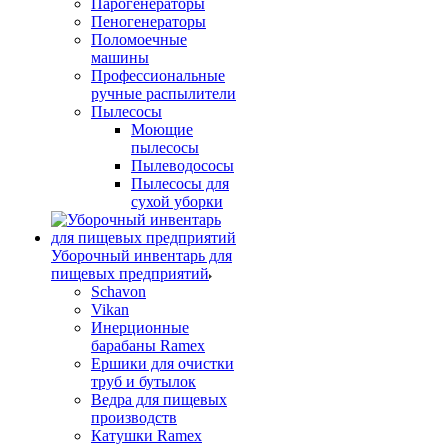
Парогенераторы
Пеногенераторы
Поломоечные
машины
Профессиональные
ручные распылители
Пылесосы
Моющие
пылесосы
Пылеводососы
Пылесосы для
сухой уборки
Уборочный инвентарь для
пищевых предприятий
Schavon
Vikan
Инерционные
барабаны Ramex
Ершики для очистки
труб и бутылок
Ведра для пищевых
производств
Катушки Ramex