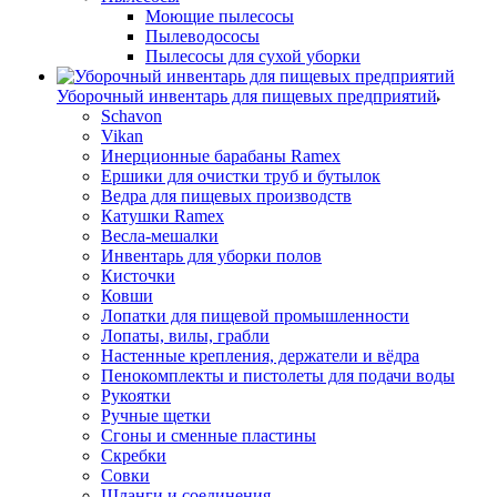
Моющие пылесосы
Пылеводососы
Пылесосы для сухой уборки
Уборочный инвентарь для пищевых предприятий
Schavon
Vikan
Инерционные барабаны Ramex
Ершики для очистки труб и бутылок
Ведра для пищевых производств
Катушки Ramex
Весла-мешалки
Инвентарь для уборки полов
Кисточки
Ковши
Лопатки для пищевой промышленности
Лопаты, вилы, грабли
Настенные крепления, держатели и вёдра
Пенокомплекты и пистолеты для подачи воды
Рукоятки
Ручные щетки
Сгоны и сменные пластины
Скребки
Совки
Шланги и соединения