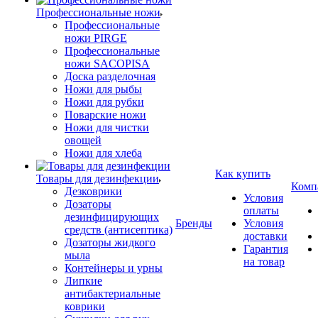
Профессиональные ножи
Профессиональные
ножи PIRGE
Профессиональные
ножи SACOPISA
Доска разделочная
Ножи для рыбы
Ножи для рубки
Поварские ножи
Ножи для чистки
овощей
Ножи для хлеба
Как купить
Товары для дезинфекции
Комп
Дезковрики
Условия
Дозаторы
оплаты
дезинфицирующих
Бренды
Условия
средств (антисептика)
доставки
Дозаторы жидкого
Гарантия
мыла
на товар
Контейнеры и урны
Липкие
антибактериальные
коврики