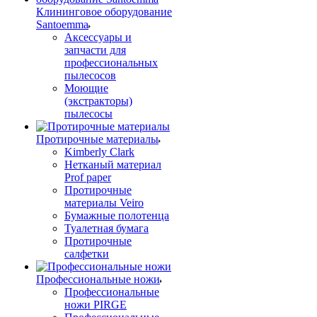
Клининговое оборудование
Santoemma
Аксессуары и
запчасти для
профессиональных
пылесосов
Моющие
(экстракторы)
пылесосы
Протирочные материалы
Kimberly Clark
Нетканый материал
Prof paper
Протирочные
материалы Veiro
Бумажные полотенца
Туалетная бумага
Протирочные
салфетки
Профессиональные ножи
Профессиональные
ножи PIRGE