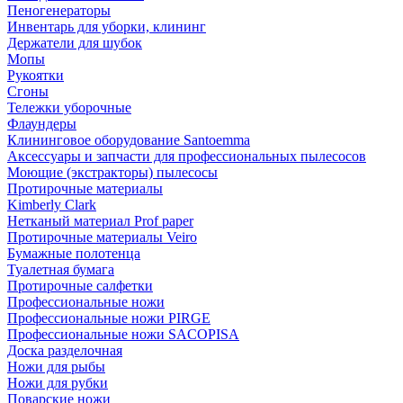
Пеногенераторы
Инвентарь для уборки, клининг
Держатели для шубок
Мопы
Рукоятки
Сгоны
Тележки уборочные
Флаундеры
Клининговое оборудование Santoemma
Аксессуары и запчасти для профессиональных пылесосов
Моющие (экстракторы) пылесосы
Протирочные материалы
Kimberly Clark
Нетканый материал Prof paper
Протирочные материалы Veiro
Бумажные полотенца
Туалетная бумага
Протирочные салфетки
Профессиональные ножи
Профессиональные ножи PIRGE
Профессиональные ножи SACOPISA
Доска разделочная
Ножи для рыбы
Ножи для рубки
Поварские ножи