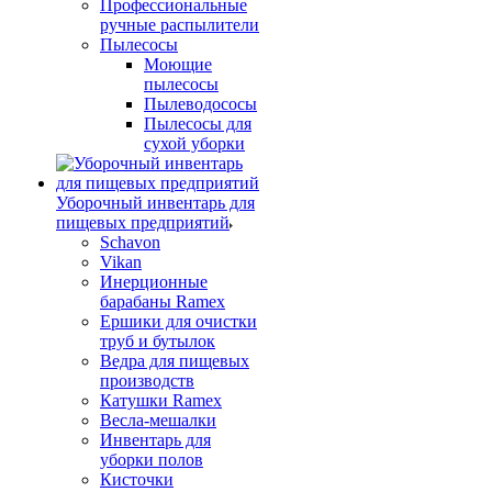
Профессиональные
ручные распылители
Пылесосы
Моющие
пылесосы
Пылеводососы
Пылесосы для
сухой уборки
Уборочный инвентарь для
пищевых предприятий
Schavon
Vikan
Инерционные
барабаны Ramex
Ершики для очистки
труб и бутылок
Ведра для пищевых
производств
Катушки Ramex
Весла-мешалки
Инвентарь для
уборки полов
Кисточки