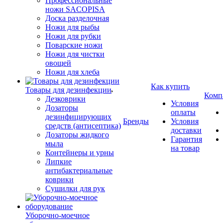
Профессиональные
ножи SACOPISA
Доска разделочная
Ножи для рыбы
Ножи для рубки
Поварские ножи
Ножи для чистки
овощей
Ножи для хлеба
Как купить
Товары для дезинфекции
Комп
Дезковрики
Условия
Дозаторы
оплаты
дезинфицирующих
Бренды
Условия
средств (антисептика)
доставки
Дозаторы жидкого
Гарантия
мыла
на товар
Контейнеры и урны
Липкие
антибактериальные
коврики
Сушилки для рук
Уборочно-моечное