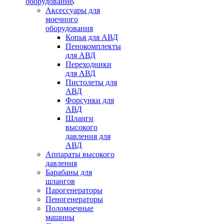
оборудование
Аксессуары для
моечного
оборудования
Копья для АВД
Пенокомплекты
для АВД
Переходники
для АВД
Пистолеты для
АВД
Форсунки для
АВД
Шланги
высокого
давления для
АВД
Аппараты высокого
давления
Барабаны для
шлангов
Парогенераторы
Пеногенераторы
Поломоечные
машины