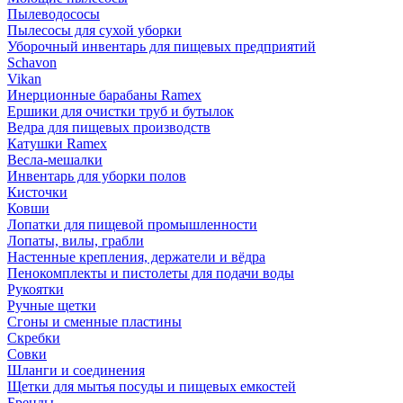
Пылеводососы
Пылесосы для сухой уборки
Уборочный инвентарь для пищевых предприятий
Schavon
Vikan
Инерционные барабаны Ramex
Ершики для очистки труб и бутылок
Ведра для пищевых производств
Катушки Ramex
Весла-мешалки
Инвентарь для уборки полов
Кисточки
Ковши
Лопатки для пищевой промышленности
Лопаты, вилы, грабли
Настенные крепления, держатели и вёдра
Пенокомплекты и пистолеты для подачи воды
Рукоятки
Ручные щетки
Сгоны и сменные пластины
Скребки
Совки
Шланги и соединения
Щетки для мытья посуды и пищевых емкостей
Бренды