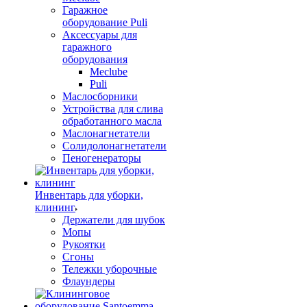
Гаражное
оборудование Puli
Аксессуары для
гаражного
оборудования
Meclube
Puli
Маслосборники
Устройства для слива
обработанного масла
Маслонагнетатели
Солидолонагнетатели
Пеногенераторы
Инвентарь для уборки,
клининг
Держатели для шубок
Мопы
Рукоятки
Сгоны
Тележки уборочные
Флаундеры