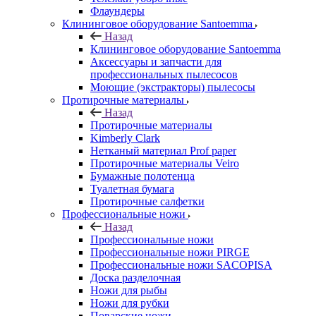
Флаундеры
Клининговое оборудование Santoemma
Назад
Клининговое оборудование Santoemma
Аксессуары и запчасти для
профессиональных пылесосов
Моющие (экстракторы) пылесосы
Протирочные материалы
Назад
Протирочные материалы
Kimberly Clark
Нетканый материал Prof paper
Протирочные материалы Veiro
Бумажные полотенца
Туалетная бумага
Протирочные салфетки
Профессиональные ножи
Назад
Профессиональные ножи
Профессиональные ножи PIRGE
Профессиональные ножи SACOPISA
Доска разделочная
Ножи для рыбы
Ножи для рубки
Поварские ножи