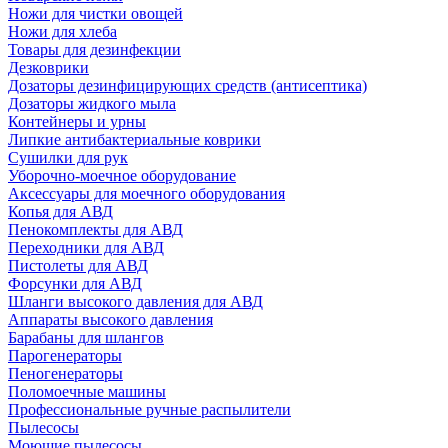
Ножи для чистки овощей
Ножи для хлеба
Товары для дезинфекции
Дезковрики
Дозаторы дезинфицирующих средств (антисептика)
Дозаторы жидкого мыла
Контейнеры и урны
Липкие антибактериальные коврики
Сушилки для рук
Уборочно-моечное оборудование
Аксессуары для моечного оборудования
Копья для АВД
Пенокомплекты для АВД
Переходники для АВД
Пистолеты для АВД
Форсунки для АВД
Шланги высокого давления для АВД
Аппараты высокого давления
Барабаны для шлангов
Парогенераторы
Пеногенераторы
Поломоечные машины
Профессиональные ручные распылители
Пылесосы
Моющие пылесосы