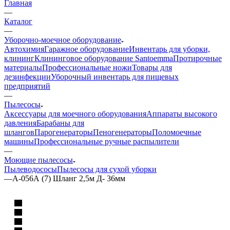
Главная
—
Каталог
—
Уборочно-моечное оборудование
Автохимия
Гаражное оборудование
Инвентарь для уборки,
клининг
Клининговое оборудование Santoemma
Протирочные
материалы
Профессиональные ножи
Товары для
дезинфекции
Уборочный инвентарь для пищевых
предприятий
—
Пылесосы
Аксессуары для моечного оборудования
Аппараты высокого
давления
Барабаны для
шлангов
Парогенераторы
Пеногенераторы
Поломоечные
машины
Профессиональные ручные распылители
—
Моющие пылесосы
Пылеводососы
Пылесосы для сухой уборки
—
А-056А (7) Шланг 2,5м Д- 36мм