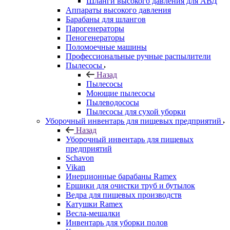
Шланги высокого давления для АВД
Аппараты высокого давления
Барабаны для шлангов
Парогенераторы
Пеногенераторы
Поломоечные машины
Профессиональные ручные распылители
Пылесосы
Назад
Пылесосы
Моющие пылесосы
Пылеводососы
Пылесосы для сухой уборки
Уборочный инвентарь для пищевых предприятий
Назад
Уборочный инвентарь для пищевых
предприятий
Schavon
Vikan
Инерционные барабаны Ramex
Ершики для очистки труб и бутылок
Ведра для пищевых производств
Катушки Ramex
Весла-мешалки
Инвентарь для уборки полов