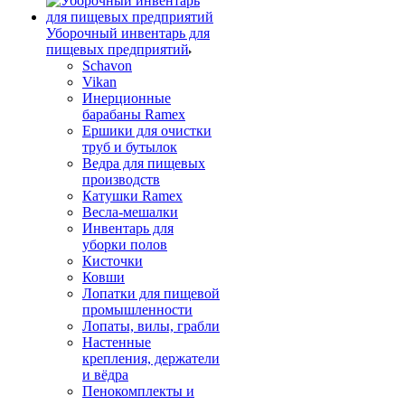
Уборочный инвентарь для
пищевых предприятий
Schavon
Vikan
Инерционные
барабаны Ramex
Ершики для очистки
труб и бутылок
Ведра для пищевых
производств
Катушки Ramex
Весла-мешалки
Инвентарь для
уборки полов
Кисточки
Ковши
Лопатки для пищевой
промышленности
Лопаты, вилы, грабли
Настенные
крепления, держатели
и вёдра
Пенокомплекты и