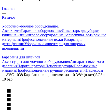
Главная
—
Каталог
—
Уборочно-моечное оборудование
Автохимия
Гаражное оборудование
Инвентарь для уборки,
клининг
Клининговое оборудование Santoemma
Протирочные
материалы
Профессиональные ножи
Товары для
дезинфекции
Уборочный инвентарь для пищевых
предприятий
—
Барабаны для шлангов
Аксессуары для моечного оборудования
Аппараты высокого
давления
Парогенераторы
Пеногенераторы
Поломоечные
машины
Профессиональные ручные распылители
Пылесосы
—
AVC 1038 Барабан инерц. пневмо. дл. 10 3/8* (пласт)3/8*ш.
10 бар