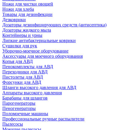
Ножи для чистки овощей
Ножи для хлеба
Товары для дезинфекции
Дезковрики
Дозаторы дезинфицирующих средств (антисептика)
Дозаторы жидкого мыла
Контейнеры и урны
Липкие антибактериальные коврики
Сушилки для рук
Уборочно-моечное оборудование
Аксессуары для моечного оборудования
Копья для АВД
Пенокомплекты для АВД
Переходники для АВД
Пистолеты для АВД
Форсунки для АВД
Шланги высокого давления для АВД
Аппараты высокого давления
Барабаны для шлангов
Парогенераторы
Пеногенераторы
Поломоечные машины
Профессиональные ручные распылители
Пылесосы
Моющие пылесосы