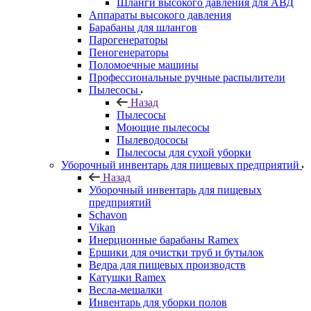
Шланги высокого давления для АВД
Аппараты высокого давления
Барабаны для шлангов
Парогенераторы
Пеногенераторы
Поломоечные машины
Профессиональные ручные распылители
Пылесосы
Назад
Пылесосы
Моющие пылесосы
Пылеводососы
Пылесосы для сухой уборки
Уборочный инвентарь для пищевых предприятий
Назад
Уборочный инвентарь для пищевых
предприятий
Schavon
Vikan
Инерционные барабаны Ramex
Ершики для очистки труб и бутылок
Ведра для пищевых производств
Катушки Ramex
Весла-мешалки
Инвентарь для уборки полов