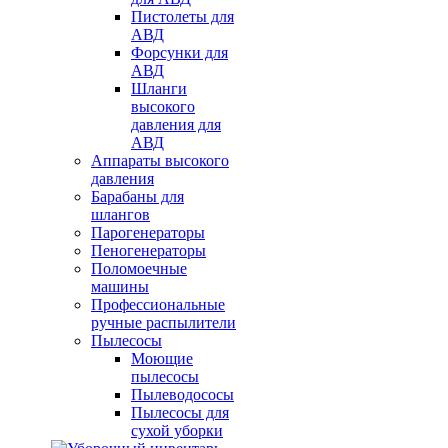
Пистолеты для
АВД
Форсунки для
АВД
Шланги
высокого
давления для
АВД
Аппараты высокого
давления
Барабаны для
шлангов
Парогенераторы
Пеногенераторы
Поломоечные
машины
Профессиональные
ручные распылители
Пылесосы
Моющие
пылесосы
Пылеводососы
Пылесосы для
сухой уборки