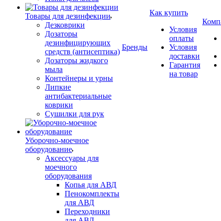
Как купить
Товары для дезинфекции
Комп
Дезковрики
Условия
Дозаторы
оплаты
дезинфицирующих
Бренды
Условия
средств (антисептика)
доставки
Дозаторы жидкого
Гарантия
мыла
на товар
Контейнеры и урны
Липкие
антибактериальные
коврики
Сушилки для рук
Уборочно-моечное
оборудование
Аксессуары для
моечного
оборудования
Копья для АВД
Пенокомплекты
для АВД
Переходники
для АВД