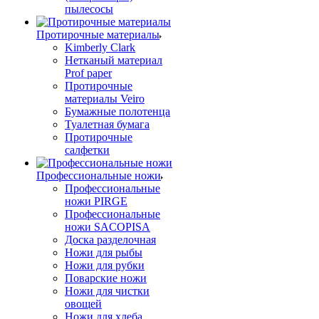
пылесосы
Протирочные материалы
Kimberly Clark
Нетканый материал
Prof paper
Протирочные
материалы Veiro
Бумажные полотенца
Туалетная бумага
Протирочные
салфетки
Профессиональные ножи
Профессиональные
ножи PIRGE
Профессиональные
ножи SACOPISA
Доска разделочная
Ножи для рыбы
Ножи для рубки
Поварские ножи
Ножи для чистки
овощей
Ножи для хлеба