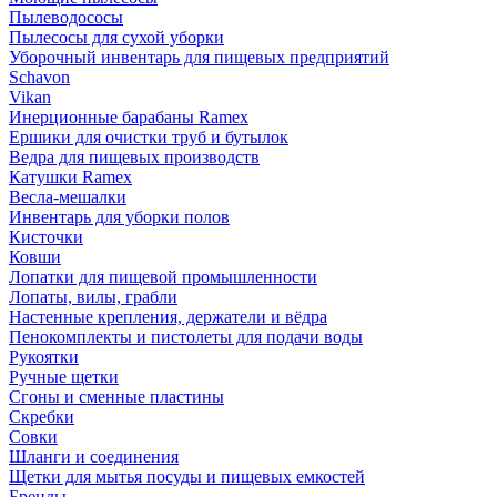
Пылеводососы
Пылесосы для сухой уборки
Уборочный инвентарь для пищевых предприятий
Schavon
Vikan
Инерционные барабаны Ramex
Ершики для очистки труб и бутылок
Ведра для пищевых производств
Катушки Ramex
Весла-мешалки
Инвентарь для уборки полов
Кисточки
Ковши
Лопатки для пищевой промышленности
Лопаты, вилы, грабли
Настенные крепления, держатели и вёдра
Пенокомплекты и пистолеты для подачи воды
Рукоятки
Ручные щетки
Сгоны и сменные пластины
Скребки
Совки
Шланги и соединения
Щетки для мытья посуды и пищевых емкостей
Бренды