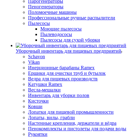
Парогенераторы
Пеногенераторы
Поломоечные машины
Профессиональные ручные распылители
Пылесосы
Моющие пылесосы
Пылеводососы
Пылесосы для сухой уборки
Уборочный инвентарь для пищевых предприятий
Schavon
Vikan
Инерционные барабаны Ramex
Ершики для очистки труб и бутылок
Ведра для пищевых производств
Катушки Ramex
Весла-мешалки
Инвентарь для уборки полов
Кисточки
Ковши
Лопатки для пищевой промышленности
Лопаты, вилы, грабли
Настенные крепления, держатели и вёдра
Пенокомплекты и пистолеты для подачи воды
Рукоятки