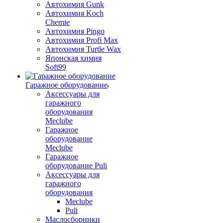
Автохимия Gunk
Автохимия Koch
Chemie
Автохимия Pingo
Автохимия Profi Max
Автохимия Turtle Wax
Японская химия
Soft99
Гаражное оборудование
Аксессуары для
гаражного
оборудования
Meclube
Гаражное
оборудование
Meclube
Гаражное
оборудование Puli
Аксессуары для
гаражного
оборудования
Meclube
Puli
Маслосборники