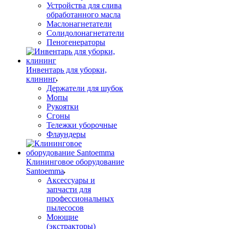
Устройства для слива
обработанного масла
Маслонагнетатели
Солидолонагнетатели
Пеногенераторы
Инвентарь для уборки,
клининг
Держатели для шубок
Мопы
Рукоятки
Сгоны
Тележки уборочные
Флаундеры
Клининговое оборудование
Santoemma
Аксессуары и
запчасти для
профессиональных
пылесосов
Моющие
(экстракторы)