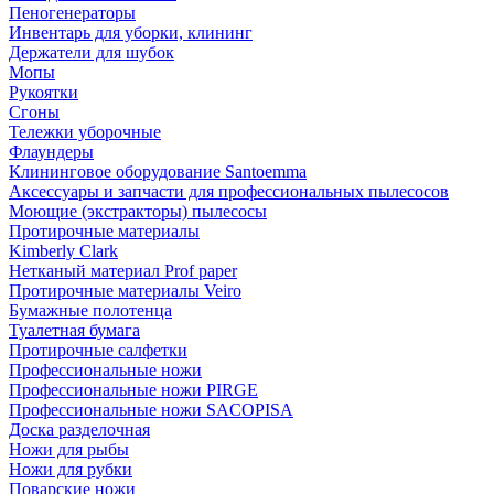
Пеногенераторы
Инвентарь для уборки, клининг
Держатели для шубок
Мопы
Рукоятки
Сгоны
Тележки уборочные
Флаундеры
Клининговое оборудование Santoemma
Аксессуары и запчасти для профессиональных пылесосов
Моющие (экстракторы) пылесосы
Протирочные материалы
Kimberly Clark
Нетканый материал Prof paper
Протирочные материалы Veiro
Бумажные полотенца
Туалетная бумага
Протирочные салфетки
Профессиональные ножи
Профессиональные ножи PIRGE
Профессиональные ножи SACOPISA
Доска разделочная
Ножи для рыбы
Ножи для рубки
Поварские ножи