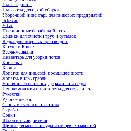
Пылеводососы
Пылесосы для сухой уборки
Уборочный инвентарь для пищевых предприятий
Schavon
Vikan
Инерционные барабаны Ramex
Ершики для очистки труб и бутылок
Ведра для пищевых производств
Катушки Ramex
Весла-мешалки
Инвентарь для уборки полов
Кисточки
Ковши
Лопатки для пищевой промышленности
Лопаты, вилы, грабли
Настенные крепления, держатели и вёдра
Пенокомплекты и пистолеты для подачи воды
Рукоятки
Ручные щетки
Сгоны и сменные пластины
Скребки
Совки
Шланги и соединения
Щетки для мытья посуды и пищевых емкостей
Бренды