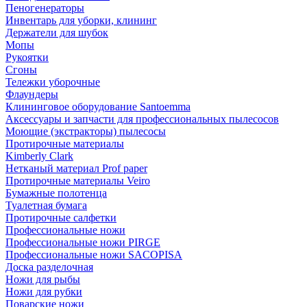
Пеногенераторы
Инвентарь для уборки, клининг
Держатели для шубок
Мопы
Рукоятки
Сгоны
Тележки уборочные
Флаундеры
Клининговое оборудование Santoemma
Аксессуары и запчасти для профессиональных пылесосов
Моющие (экстракторы) пылесосы
Протирочные материалы
Kimberly Clark
Нетканый материал Prof paper
Протирочные материалы Veiro
Бумажные полотенца
Туалетная бумага
Протирочные салфетки
Профессиональные ножи
Профессиональные ножи PIRGE
Профессиональные ножи SACOPISA
Доска разделочная
Ножи для рыбы
Ножи для рубки
Поварские ножи