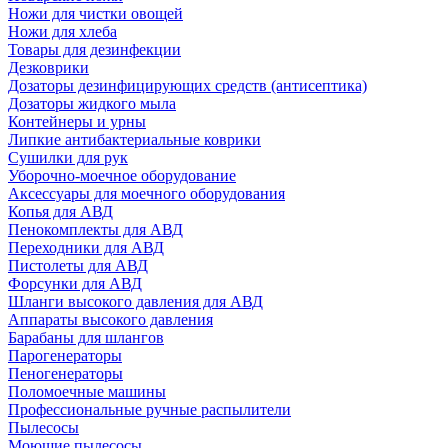
Ножи для чистки овощей
Ножи для хлеба
Товары для дезинфекции
Дезковрики
Дозаторы дезинфицирующих средств (антисептика)
Дозаторы жидкого мыла
Контейнеры и урны
Липкие антибактериальные коврики
Сушилки для рук
Уборочно-моечное оборудование
Аксессуары для моечного оборудования
Копья для АВД
Пенокомплекты для АВД
Переходники для АВД
Пистолеты для АВД
Форсунки для АВД
Шланги высокого давления для АВД
Аппараты высокого давления
Барабаны для шлангов
Парогенераторы
Пеногенераторы
Поломоечные машины
Профессиональные ручные распылители
Пылесосы
Моющие пылесосы