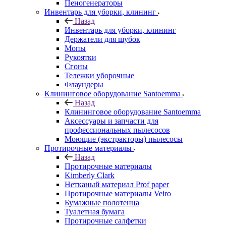
Пеногенераторы
Инвентарь для уборки, клининг
Назад
Инвентарь для уборки, клининг
Держатели для шубок
Мопы
Рукоятки
Сгоны
Тележки уборочные
Флаундеры
Клининговое оборудование Santoemma
Назад
Клининговое оборудование Santoemma
Аксессуары и запчасти для
профессиональных пылесосов
Моющие (экстракторы) пылесосы
Протирочные материалы
Назад
Протирочные материалы
Kimberly Clark
Нетканый материал Prof paper
Протирочные материалы Veiro
Бумажные полотенца
Туалетная бумага
Протирочные салфетки