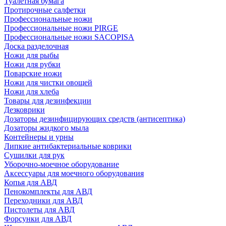
Туалетная бумага
Протирочные салфетки
Профессиональные ножи
Профессиональные ножи PIRGE
Профессиональные ножи SACOPISA
Доска разделочная
Ножи для рыбы
Ножи для рубки
Поварские ножи
Ножи для чистки овощей
Ножи для хлеба
Товары для дезинфекции
Дезковрики
Дозаторы дезинфицирующих средств (антисептика)
Дозаторы жидкого мыла
Контейнеры и урны
Липкие антибактериальные коврики
Сушилки для рук
Уборочно-моечное оборудование
Аксессуары для моечного оборудования
Копья для АВД
Пенокомплекты для АВД
Переходники для АВД
Пистолеты для АВД
Форсунки для АВД