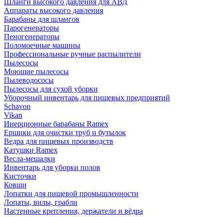
Шланги высокого давления для АВД
Аппараты высокого давления
Барабаны для шлангов
Парогенераторы
Пеногенераторы
Поломоечные машины
Профессиональные ручные распылители
Пылесосы
Моющие пылесосы
Пылеводососы
Пылесосы для сухой уборки
Уборочный инвентарь для пищевых предприятий
Schavon
Vikan
Инерционные барабаны Ramex
Ершики для очистки труб и бутылок
Ведра для пищевых производств
Катушки Ramex
Весла-мешалки
Инвентарь для уборки полов
Кисточки
Ковши
Лопатки для пищевой промышленности
Лопаты, вилы, грабли
Настенные крепления, держатели и вёдра