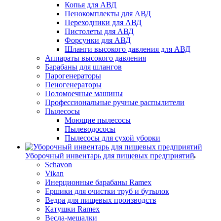
Копья для АВД
Пенокомплекты для АВД
Переходники для АВД
Пистолеты для АВД
Форсунки для АВД
Шланги высокого давления для АВД
Аппараты высокого давления
Барабаны для шлангов
Парогенераторы
Пеногенераторы
Поломоечные машины
Профессиональные ручные распылители
Пылесосы
Моющие пылесосы
Пылеводососы
Пылесосы для сухой уборки
Уборочный инвентарь для пищевых предприятий
Schavon
Vikan
Инерционные барабаны Ramex
Ершики для очистки труб и бутылок
Ведра для пищевых производств
Катушки Ramex
Весла-мешалки