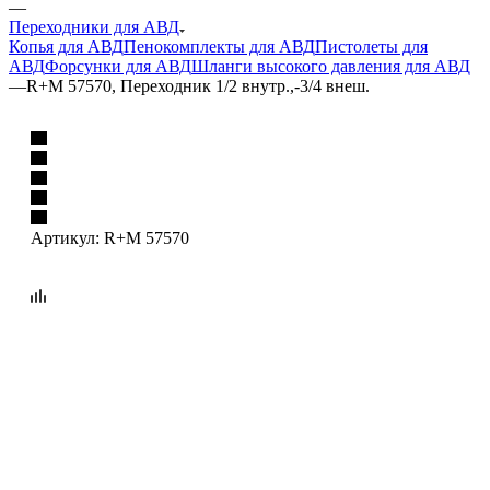
—
Переходники для АВД
Копья для АВД
Пенокомплекты для АВД
Пистолеты для
АВД
Форсунки для АВД
Шланги высокого давления для АВД
—
R+M 57570, Переходник 1/2 внутр.,-3/4 внеш.
Артикул:
R+M 57570