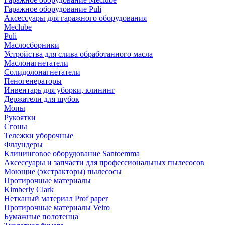
Гаражное оборудование Puli
Аксессуары для гаражного оборудования
Meclube
Puli
Маслосборники
Устройства для слива обработанного масла
Маслонагнетатели
Солидолонагнетатели
Пеногенераторы
Инвентарь для уборки, клининг
Держатели для шубок
Мопы
Рукоятки
Сгоны
Тележки уборочные
Флаундеры
Клининговое оборудование Santoemma
Аксессуары и запчасти для профессиональных пылесосов
Моющие (экстракторы) пылесосы
Протирочные материалы
Kimberly Clark
Нетканый материал Prof paper
Протирочные материалы Veiro
Бумажные полотенца