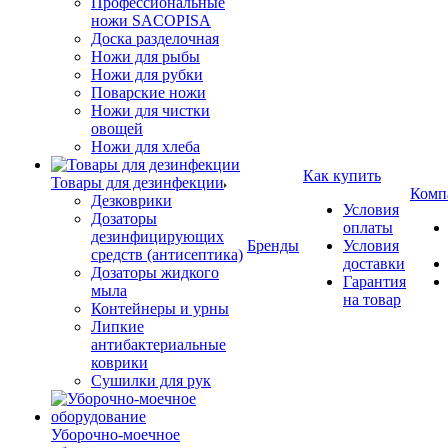
Профессиональные
ножи SACOPISA
Доска разделочная
Ножи для рыбы
Ножи для рубки
Поварские ножи
Ножи для чистки
овощей
Ножи для хлеба
Как купить
Товары для дезинфекции
Комп
Дезковрики
Условия
Дозаторы
оплаты
дезинфицирующих
Бренды
Условия
средств (антисептика)
доставки
Дозаторы жидкого
Гарантия
мыла
на товар
Контейнеры и урны
Липкие
антибактериальные
коврики
Сушилки для рук
Уборочно-моечное