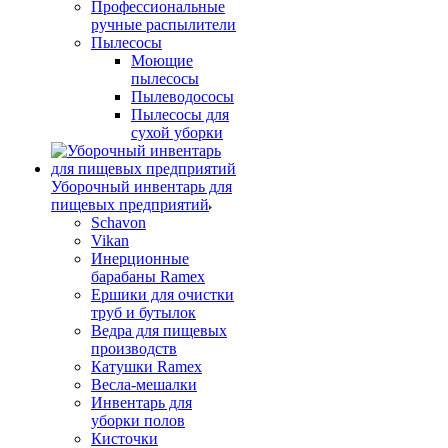
Профессиональные
ручные распылители
Пылесосы
Моющие
пылесосы
Пылеводососы
Пылесосы для
сухой уборки
Уборочный инвентарь для
пищевых предприятий
Schavon
Vikan
Инерционные
барабаны Ramex
Ершики для очистки
труб и бутылок
Ведра для пищевых
производств
Катушки Ramex
Весла-мешалки
Инвентарь для
уборки полов
Кисточки