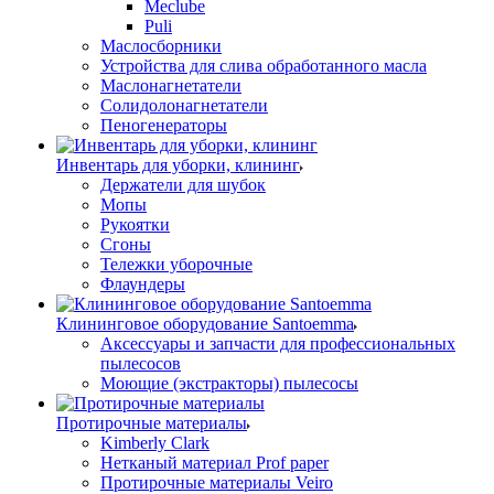
Meclube
Puli
Маслосборники
Устройства для слива обработанного масла
Маслонагнетатели
Солидолонагнетатели
Пеногенераторы
Инвентарь для уборки, клининг
Держатели для шубок
Мопы
Рукоятки
Сгоны
Тележки уборочные
Флаундеры
Клининговое оборудование Santoemma
Аксессуары и запчасти для профессиональных
пылесосов
Моющие (экстракторы) пылесосы
Протирочные материалы
Kimberly Clark
Нетканый материал Prof paper
Протирочные материалы Veiro