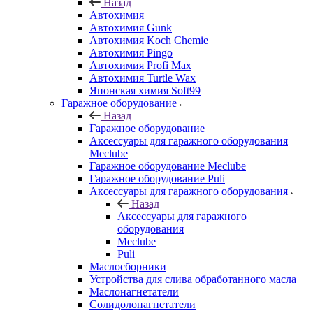
Назад
Автохимия
Автохимия Gunk
Автохимия Koch Chemie
Автохимия Pingo
Автохимия Profi Max
Автохимия Turtle Wax
Японская химия Soft99
Гаражное оборудование
Назад
Гаражное оборудование
Аксессуары для гаражного оборудования
Meclube
Гаражное оборудование Meclube
Гаражное оборудование Puli
Аксессуары для гаражного оборудования
Назад
Аксессуары для гаражного
оборудования
Meclube
Puli
Маслосборники
Устройства для слива обработанного масла
Маслонагнетатели
Солидолонагнетатели