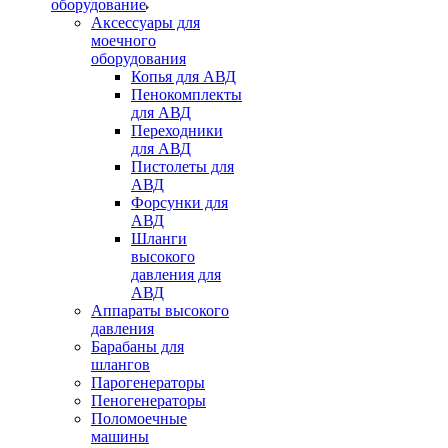
оборудование
Аксессуары для
моечного
оборудования
Копья для АВД
Пенокомплекты
для АВД
Переходники
для АВД
Пистолеты для
АВД
Форсунки для
АВД
Шланги
высокого
давления для
АВД
Аппараты высокого
давления
Барабаны для
шлангов
Парогенераторы
Пеногенераторы
Поломоечные
машины