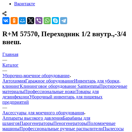
Вконтакте
R+M 57570, Переходник 1/2 внутр.,-3/4
внеш.
Главная
—
Каталог
—
Уборочно-моечное оборудование
Автохимия
Гаражное оборудование
Инвентарь для уборки,
клининг
Клининговое оборудование Santoemma
Протирочные
материалы
Профессиональные ножи
Товары для
дезинфекции
Уборочный инвентарь для пищевых
предприятий
—
Аксессуары для моечного оборудования
Аппараты высокого давления
Барабаны для
шлангов
Парогенераторы
Пеногенераторы
Поломоечные
машины
Профессиональные ручные распылители
Пылесосы