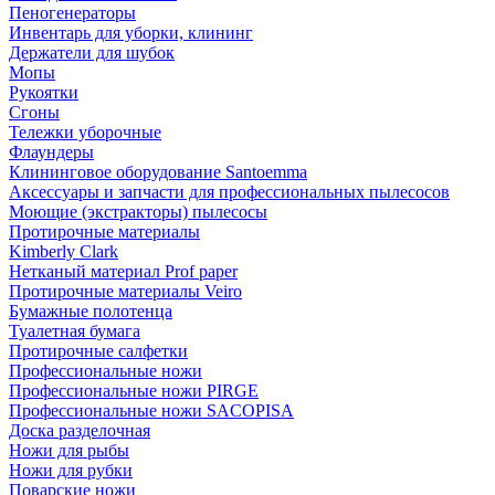
Пеногенераторы
Инвентарь для уборки, клининг
Держатели для шубок
Мопы
Рукоятки
Сгоны
Тележки уборочные
Флаундеры
Клининговое оборудование Santoemma
Аксессуары и запчасти для профессиональных пылесосов
Моющие (экстракторы) пылесосы
Протирочные материалы
Kimberly Clark
Нетканый материал Prof paper
Протирочные материалы Veiro
Бумажные полотенца
Туалетная бумага
Протирочные салфетки
Профессиональные ножи
Профессиональные ножи PIRGE
Профессиональные ножи SACOPISA
Доска разделочная
Ножи для рыбы
Ножи для рубки
Поварские ножи