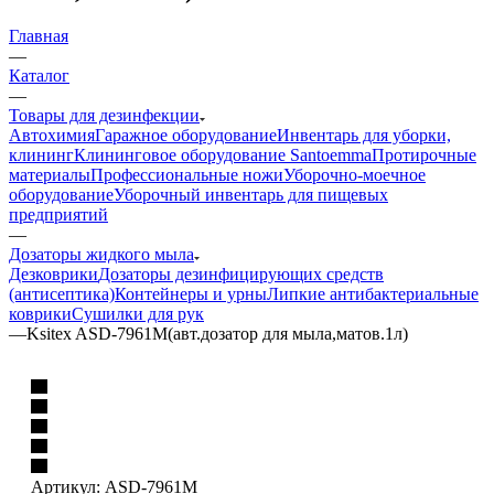
Главная
—
Каталог
—
Товары для дезинфекции
Автохимия
Гаражное оборудование
Инвентарь для уборки,
клининг
Клининговое оборудование Santoemma
Протирочные
материалы
Профессиональные ножи
Уборочно-моечное
оборудование
Уборочный инвентарь для пищевых
предприятий
—
Дозаторы жидкого мыла
Дезковрики
Дозаторы дезинфицирующих средств
(антисептика)
Контейнеры и урны
Липкие антибактериальные
коврики
Сушилки для рук
—
Ksitex ASD-7961М(авт.дозатор для мыла,матов.1л)
Артикул:
ASD-7961М