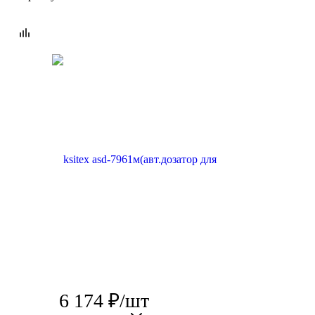
6 174
₽
/шт