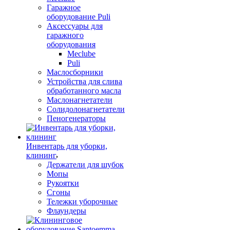
Гаражное
оборудование Puli
Аксессуары для
гаражного
оборудования
Meclube
Puli
Маслосборники
Устройства для слива
обработанного масла
Маслонагнетатели
Солидолонагнетатели
Пеногенераторы
Инвентарь для уборки,
клининг
Держатели для шубок
Мопы
Рукоятки
Сгоны
Тележки уборочные
Флаундеры