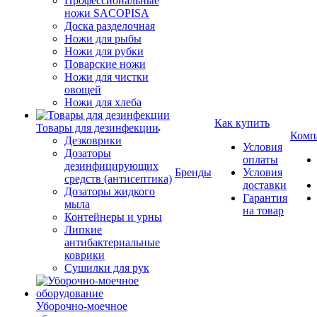
Профессиональные
ножи SACOPISA
Доска разделочная
Ножи для рыбы
Ножи для рубки
Поварские ножи
Ножи для чистки
овощей
Ножи для хлеба
Как купить
Товары для дезинфекции
Комп
Дезковрики
Условия
Дозаторы
оплаты
дезинфицирующих
Бренды
Условия
средств (антисептика)
доставки
Дозаторы жидкого
Гарантия
мыла
на товар
Контейнеры и урны
Липкие
антибактериальные
коврики
Сушилки для рук
Уборочно-моечное