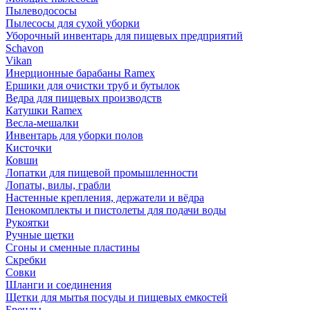
Пылеводососы
Пылесосы для сухой уборки
Уборочный инвентарь для пищевых предприятий
Schavon
Vikan
Инерционные барабаны Ramex
Ершики для очистки труб и бутылок
Ведра для пищевых производств
Катушки Ramex
Весла-мешалки
Инвентарь для уборки полов
Кисточки
Ковши
Лопатки для пищевой промышленности
Лопаты, вилы, грабли
Настенные крепления, держатели и вёдра
Пенокомплекты и пистолеты для подачи воды
Рукоятки
Ручные щетки
Сгоны и сменные пластины
Скребки
Совки
Шланги и соединения
Щетки для мытья посуды и пищевых емкостей
Бренды