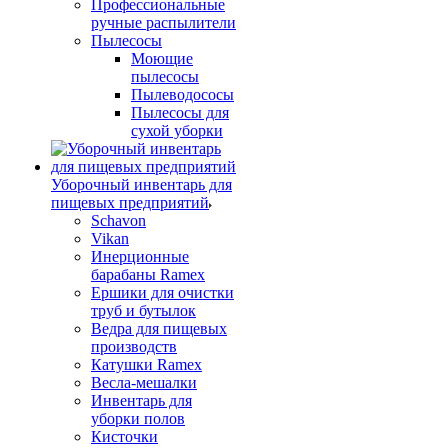
Профессиональные
ручные распылители
Пылесосы
Моющие
пылесосы
Пылеводососы
Пылесосы для
сухой уборки
Уборочный инвентарь для
пищевых предприятий
Schavon
Vikan
Инерционные
барабаны Ramex
Ершики для очистки
труб и бутылок
Ведра для пищевых
производств
Катушки Ramex
Весла-мешалки
Инвентарь для
уборки полов
Кисточки