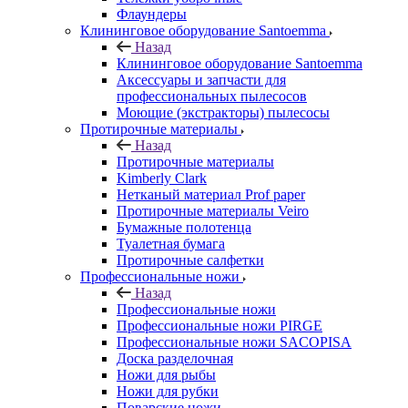
Флаундеры
Клининговое оборудование Santoemma
Назад
Клининговое оборудование Santoemma
Аксессуары и запчасти для
профессиональных пылесосов
Моющие (экстракторы) пылесосы
Протирочные материалы
Назад
Протирочные материалы
Kimberly Clark
Нетканый материал Prof paper
Протирочные материалы Veiro
Бумажные полотенца
Туалетная бумага
Протирочные салфетки
Профессиональные ножи
Назад
Профессиональные ножи
Профессиональные ножи PIRGE
Профессиональные ножи SACOPISA
Доска разделочная
Ножи для рыбы
Ножи для рубки
Поварские ножи