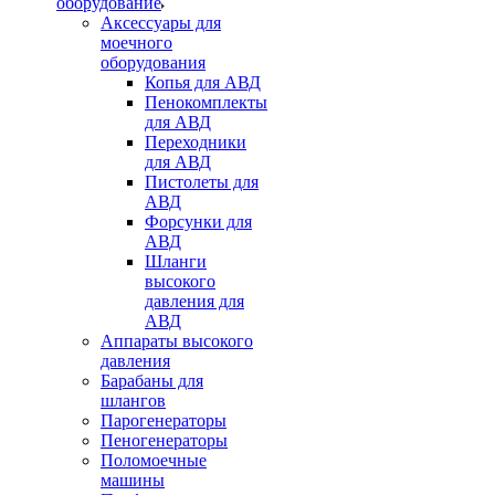
оборудование
Аксессуары для
моечного
оборудования
Копья для АВД
Пенокомплекты
для АВД
Переходники
для АВД
Пистолеты для
АВД
Форсунки для
АВД
Шланги
высокого
давления для
АВД
Аппараты высокого
давления
Барабаны для
шлангов
Парогенераторы
Пеногенераторы
Поломоечные
машины