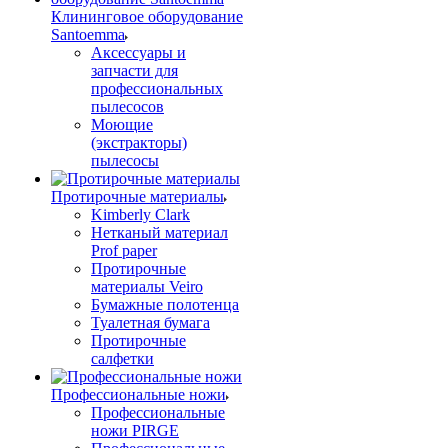
Клининговое оборудование
Santoemma
Аксессуары и
запчасти для
профессиональных
пылесосов
Моющие
(экстракторы)
пылесосы
Протирочные материалы
Kimberly Clark
Нетканый материал
Prof paper
Протирочные
материалы Veiro
Бумажные полотенца
Туалетная бумага
Протирочные
салфетки
Профессиональные ножи
Профессиональные
ножи PIRGE