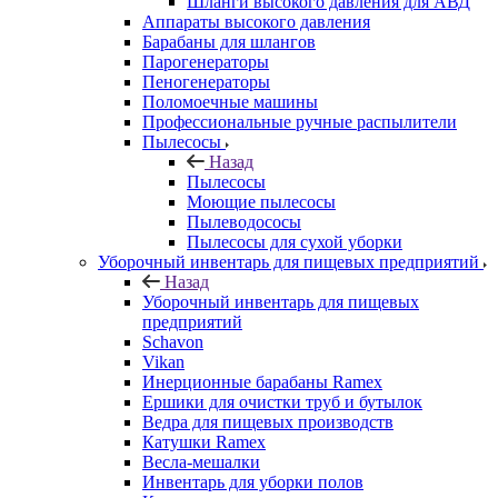
Шланги высокого давления для АВД
Аппараты высокого давления
Барабаны для шлангов
Парогенераторы
Пеногенераторы
Поломоечные машины
Профессиональные ручные распылители
Пылесосы
Назад
Пылесосы
Моющие пылесосы
Пылеводососы
Пылесосы для сухой уборки
Уборочный инвентарь для пищевых предприятий
Назад
Уборочный инвентарь для пищевых
предприятий
Schavon
Vikan
Инерционные барабаны Ramex
Ершики для очистки труб и бутылок
Ведра для пищевых производств
Катушки Ramex
Весла-мешалки
Инвентарь для уборки полов