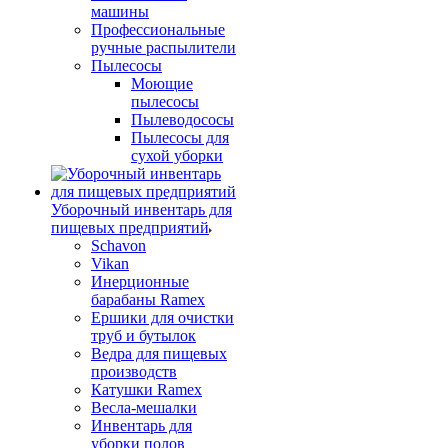
машины
Профессиональные
ручные распылители
Пылесосы
Моющие
пылесосы
Пылеводососы
Пылесосы для
сухой уборки
Уборочный инвентарь для
пищевых предприятий
Schavon
Vikan
Инерционные
барабаны Ramex
Ершики для очистки
труб и бутылок
Ведра для пищевых
производств
Катушки Ramex
Весла-мешалки
Инвентарь для
уборки полов