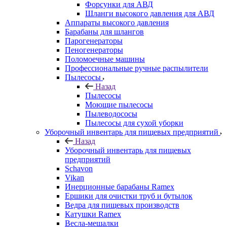
Форсунки для АВД
Шланги высокого давления для АВД
Аппараты высокого давления
Барабаны для шлангов
Парогенераторы
Пеногенераторы
Поломоечные машины
Профессиональные ручные распылители
Пылесосы
Назад
Пылесосы
Моющие пылесосы
Пылеводососы
Пылесосы для сухой уборки
Уборочный инвентарь для пищевых предприятий
Назад
Уборочный инвентарь для пищевых
предприятий
Schavon
Vikan
Инерционные барабаны Ramex
Ершики для очистки труб и бутылок
Ведра для пищевых производств
Катушки Ramex
Весла-мешалки