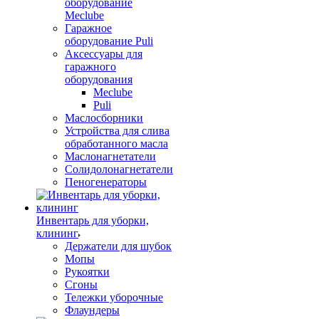
оборудование
Meclube
Гаражное
оборудование Puli
Аксессуары для
гаражного
оборудования
Meclube
Puli
Маслосборники
Устройства для слива
обработанного масла
Маслонагнетатели
Солидолонагнетатели
Пеногенераторы
Инвентарь для уборки,
клининг
Держатели для шубок
Мопы
Рукоятки
Сгоны
Тележки уборочные
Флаундеры