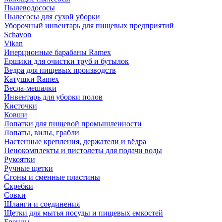
Пылеводососы
Пылесосы для сухой уборки
Уборочный инвентарь для пищевых предприятий
Schavon
Vikan
Инерционные барабаны Ramex
Ершики для очистки труб и бутылок
Ведра для пищевых производств
Катушки Ramex
Весла-мешалки
Инвентарь для уборки полов
Кисточки
Ковши
Лопатки для пищевой промышленности
Лопаты, вилы, грабли
Настенные крепления, держатели и вёдра
Пенокомплекты и пистолеты для подачи воды
Рукоятки
Ручные щетки
Сгоны и сменные пластины
Скребки
Совки
Шланги и соединения
Щетки для мытья посуды и пищевых емкостей
Бренды