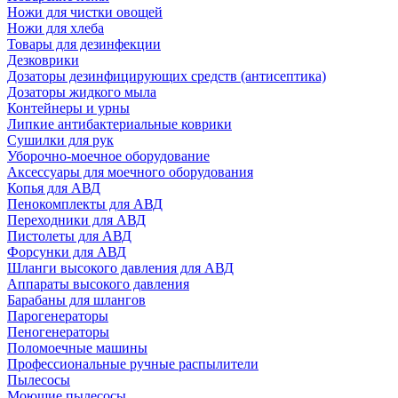
Ножи для чистки овощей
Ножи для хлеба
Товары для дезинфекции
Дезковрики
Дозаторы дезинфицирующих средств (антисептика)
Дозаторы жидкого мыла
Контейнеры и урны
Липкие антибактериальные коврики
Сушилки для рук
Уборочно-моечное оборудование
Аксессуары для моечного оборудования
Копья для АВД
Пенокомплекты для АВД
Переходники для АВД
Пистолеты для АВД
Форсунки для АВД
Шланги высокого давления для АВД
Аппараты высокого давления
Барабаны для шлангов
Парогенераторы
Пеногенераторы
Поломоечные машины
Профессиональные ручные распылители
Пылесосы
Моющие пылесосы