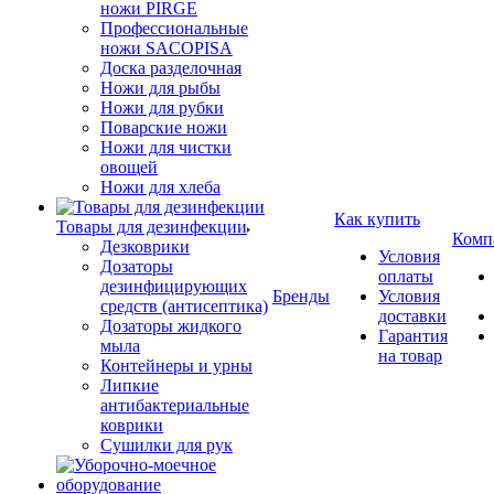
ножи PIRGE
Профессиональные
ножи SACOPISA
Доска разделочная
Ножи для рыбы
Ножи для рубки
Поварские ножи
Ножи для чистки
овощей
Ножи для хлеба
Как купить
Товары для дезинфекции
Комп
Дезковрики
Условия
Дозаторы
оплаты
дезинфицирующих
Бренды
Условия
средств (антисептика)
доставки
Дозаторы жидкого
Гарантия
мыла
на товар
Контейнеры и урны
Липкие
антибактериальные
коврики
Сушилки для рук