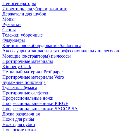
Пеногенераторы
Инвентарь для уборки, клининг
Держатели для шубок
Мопы
Рукоятки
Сгоны
Тележки уборочные
Флаундеры
Клининговое оборудование Santoemma
Аксессуары и запчасти для профессиональных пылесосов
Моющие (экстракторы) пылесосы
Протирочные материалы
Kimberly Clark
Нетканый материал Prof paper
Протирочные материалы Veiro
Бумажные полотенца
Туалетная бумага
Протирочные салфетки
Профессиональные ножи
Профессиональные ножи PIRGE
Профессиональные ножи SACOPISA
Доска разделочная
Ножи для рыбы
Ножи для рубки
Поварские ножи