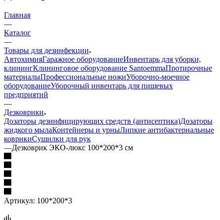
Главная
—
Каталог
—
Товары для дезинфекции
Автохимия
Гаражное оборудование
Инвентарь для уборки,
клининг
Клининговое оборудование Santoemma
Протирочные
материалы
Профессиональные ножи
Уборочно-моечное
оборудование
Уборочный инвентарь для пищевых
предприятий
—
Дезковрики
Дозаторы дезинфицирующих средств (антисептика)
Дозаторы
жидкого мыла
Контейнеры и урны
Липкие антибактериальные
коврики
Сушилки для рук
—
Дезковрик ЭКО-люкс 100*200*3 см
Артикул:
100*200*3