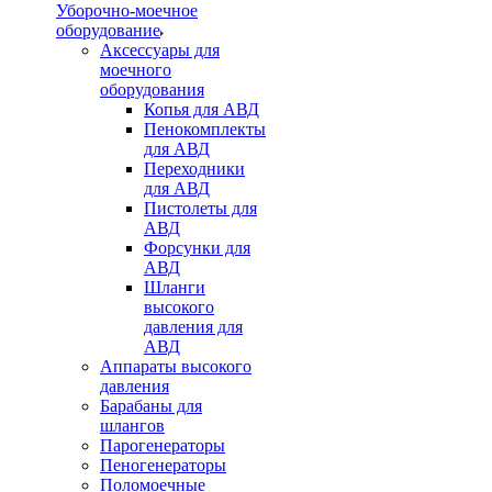
Уборочно-моечное
оборудование
Аксессуары для
моечного
оборудования
Копья для АВД
Пенокомплекты
для АВД
Переходники
для АВД
Пистолеты для
АВД
Форсунки для
АВД
Шланги
высокого
давления для
АВД
Аппараты высокого
давления
Барабаны для
шлангов
Парогенераторы
Пеногенераторы
Поломоечные