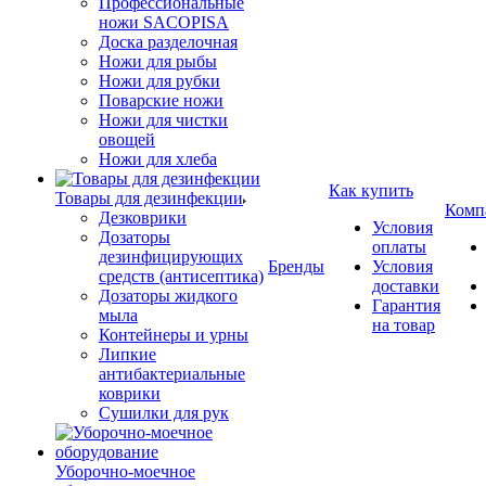
Профессиональные
ножи SACOPISA
Доска разделочная
Ножи для рыбы
Ножи для рубки
Поварские ножи
Ножи для чистки
овощей
Ножи для хлеба
Как купить
Товары для дезинфекции
Комп
Дезковрики
Условия
Дозаторы
оплаты
дезинфицирующих
Бренды
Условия
средств (антисептика)
доставки
Дозаторы жидкого
Гарантия
мыла
на товар
Контейнеры и урны
Липкие
антибактериальные
коврики
Сушилки для рук
Уборочно-моечное