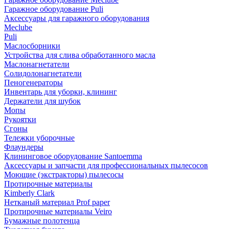
Гаражное оборудование Puli
Аксессуары для гаражного оборудования
Meclube
Puli
Маслосборники
Устройства для слива обработанного масла
Маслонагнетатели
Солидолонагнетатели
Пеногенераторы
Инвентарь для уборки, клининг
Держатели для шубок
Мопы
Рукоятки
Сгоны
Тележки уборочные
Флаундеры
Клининговое оборудование Santoemma
Аксессуары и запчасти для профессиональных пылесосов
Моющие (экстракторы) пылесосы
Протирочные материалы
Kimberly Clark
Нетканый материал Prof paper
Протирочные материалы Veiro
Бумажные полотенца