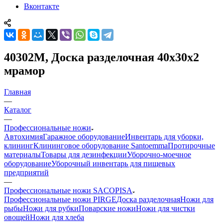
Вконтакте
40302M, Доска разделочная 40х30х2
мрамор
Главная
—
Каталог
—
Профессиональные ножи
Автохимия
Гаражное оборудование
Инвентарь для уборки,
клининг
Клининговое оборудование Santoemma
Протирочные
материалы
Товары для дезинфекции
Уборочно-моечное
оборудование
Уборочный инвентарь для пищевых
предприятий
—
Профессиональные ножи SACOPISA
Профессиональные ножи PIRGE
Доска разделочная
Ножи для
рыбы
Ножи для рубки
Поварские ножи
Ножи для чистки
овощей
Ножи для хлеба