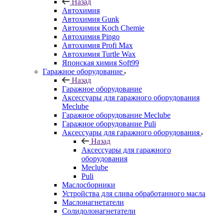
Назад
Автохимия
Автохимия Gunk
Автохимия Koch Chemie
Автохимия Pingo
Автохимия Profi Max
Автохимия Turtle Wax
Японская химия Soft99
Гаражное оборудование
Назад
Гаражное оборудование
Аксессуары для гаражного оборудования
Meclube
Гаражное оборудование Meclube
Гаражное оборудование Puli
Аксессуары для гаражного оборудования
Назад
Аксессуары для гаражного
оборудования
Meclube
Puli
Маслосборники
Устройства для слива обработанного масла
Маслонагнетатели
Солидолонагнетатели