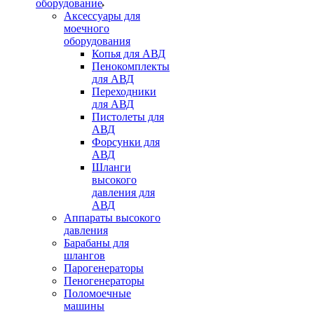
оборудование
Аксессуары для
моечного
оборудования
Копья для АВД
Пенокомплекты
для АВД
Переходники
для АВД
Пистолеты для
АВД
Форсунки для
АВД
Шланги
высокого
давления для
АВД
Аппараты высокого
давления
Барабаны для
шлангов
Парогенераторы
Пеногенераторы
Поломоечные
машины