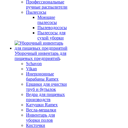
Профессиональные
ручные распылители
Пылесосы
Моющие
пылесосы
Пылеводососы
Пылесосы для
сухой уборки
Уборочный инвентарь для
пищевых предприятий
Schavon
Vikan
Инерционные
барабаны Ramex
Ершики для очистки
труб и бутылок
Ведра для пищевых
производств
Катушки Ramex
Весла-мешалки
Инвентарь для
уборки полов
Кисточки