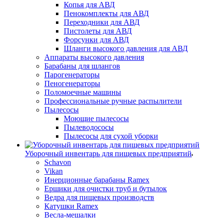
Копья для АВД
Пенокомплекты для АВД
Переходники для АВД
Пистолеты для АВД
Форсунки для АВД
Шланги высокого давления для АВД
Аппараты высокого давления
Барабаны для шлангов
Парогенераторы
Пеногенераторы
Поломоечные машины
Профессиональные ручные распылители
Пылесосы
Моющие пылесосы
Пылеводососы
Пылесосы для сухой уборки
Уборочный инвентарь для пищевых предприятий
Schavon
Vikan
Инерционные барабаны Ramex
Ершики для очистки труб и бутылок
Ведра для пищевых производств
Катушки Ramex
Весла-мешалки