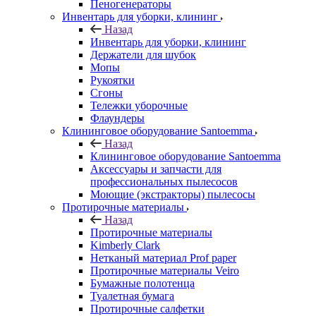
Пеногенераторы
Инвентарь для уборки, клининг
Назад
Инвентарь для уборки, клининг
Держатели для шубок
Мопы
Рукоятки
Сгоны
Тележки уборочные
Флаундеры
Клининговое оборудование Santoemma
Назад
Клининговое оборудование Santoemma
Аксессуары и запчасти для
профессиональных пылесосов
Моющие (экстракторы) пылесосы
Протирочные материалы
Назад
Протирочные материалы
Kimberly Clark
Нетканый материал Prof paper
Протирочные материалы Veiro
Бумажные полотенца
Туалетная бумага
Протирочные салфетки