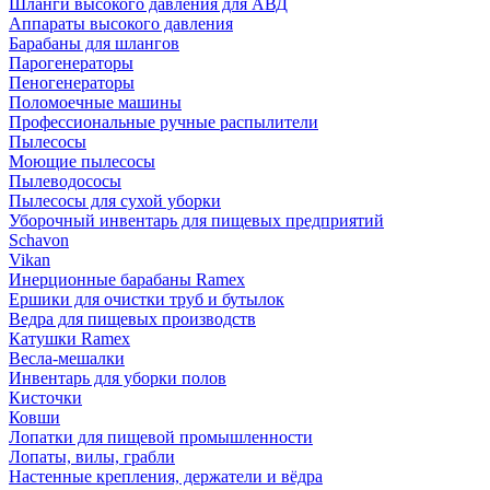
Шланги высокого давления для АВД
Аппараты высокого давления
Барабаны для шлангов
Парогенераторы
Пеногенераторы
Поломоечные машины
Профессиональные ручные распылители
Пылесосы
Моющие пылесосы
Пылеводососы
Пылесосы для сухой уборки
Уборочный инвентарь для пищевых предприятий
Schavon
Vikan
Инерционные барабаны Ramex
Ершики для очистки труб и бутылок
Ведра для пищевых производств
Катушки Ramex
Весла-мешалки
Инвентарь для уборки полов
Кисточки
Ковши
Лопатки для пищевой промышленности
Лопаты, вилы, грабли
Настенные крепления, держатели и вёдра