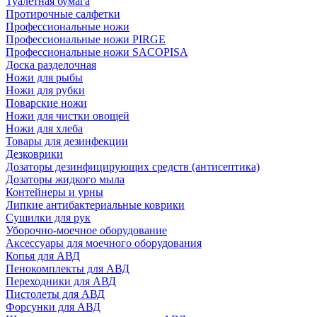
Туалетная бумага
Протирочные салфетки
Профессиональные ножи
Профессиональные ножи PIRGE
Профессиональные ножи SACOPISA
Доска разделочная
Ножи для рыбы
Ножи для рубки
Поварские ножи
Ножи для чистки овощей
Ножи для хлеба
Товары для дезинфекции
Дезковрики
Дозаторы дезинфицирующих средств (антисептика)
Дозаторы жидкого мыла
Контейнеры и урны
Липкие антибактериальные коврики
Сушилки для рук
Уборочно-моечное оборудование
Аксессуары для моечного оборудования
Копья для АВД
Пенокомплекты для АВД
Переходники для АВД
Пистолеты для АВД
Форсунки для АВД