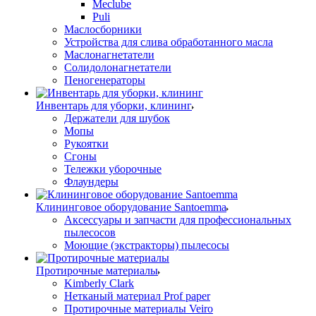
Meclube
Puli
Маслосборники
Устройства для слива обработанного масла
Маслонагнетатели
Солидолонагнетатели
Пеногенераторы
Инвентарь для уборки, клининг
Держатели для шубок
Мопы
Рукоятки
Сгоны
Тележки уборочные
Флаундеры
Клининговое оборудование Santoemma
Аксессуары и запчасти для профессиональных
пылесосов
Моющие (экстракторы) пылесосы
Протирочные материалы
Kimberly Clark
Нетканый материал Prof paper
Протирочные материалы Veiro