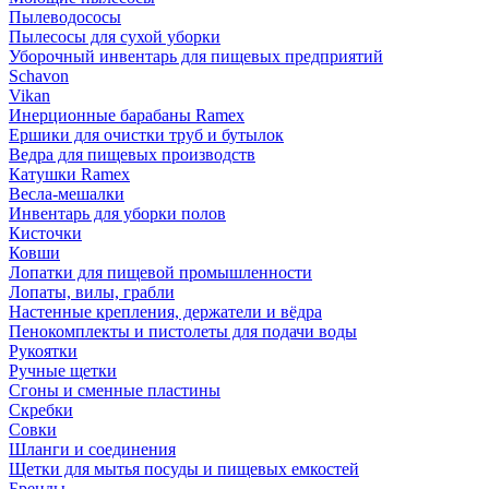
Пылеводососы
Пылесосы для сухой уборки
Уборочный инвентарь для пищевых предприятий
Schavon
Vikan
Инерционные барабаны Ramex
Ершики для очистки труб и бутылок
Ведра для пищевых производств
Катушки Ramex
Весла-мешалки
Инвентарь для уборки полов
Кисточки
Ковши
Лопатки для пищевой промышленности
Лопаты, вилы, грабли
Настенные крепления, держатели и вёдра
Пенокомплекты и пистолеты для подачи воды
Рукоятки
Ручные щетки
Сгоны и сменные пластины
Скребки
Совки
Шланги и соединения
Щетки для мытья посуды и пищевых емкостей
Бренды