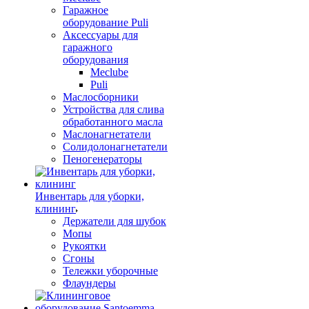
Гаражное
оборудование Puli
Аксессуары для
гаражного
оборудования
Meclube
Puli
Маслосборники
Устройства для слива
обработанного масла
Маслонагнетатели
Солидолонагнетатели
Пеногенераторы
Инвентарь для уборки,
клининг
Держатели для шубок
Мопы
Рукоятки
Сгоны
Тележки уборочные
Флаундеры