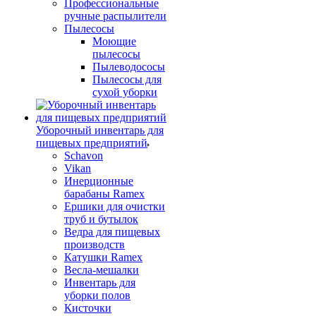
Профессиональные
ручные распылители
Пылесосы
Моющие
пылесосы
Пылеводососы
Пылесосы для
сухой уборки
Уборочный инвентарь для
пищевых предприятий
Schavon
Vikan
Инерционные
барабаны Ramex
Ершики для очистки
труб и бутылок
Ведра для пищевых
производств
Катушки Ramex
Весла-мешалки
Инвентарь для
уборки полов
Кисточки