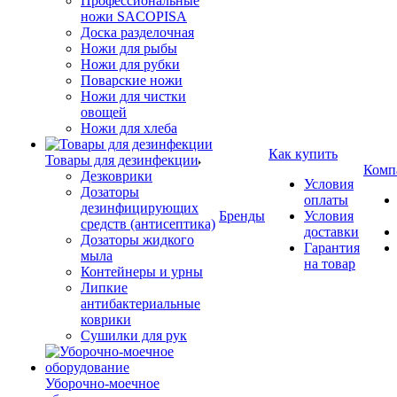
Профессиональные
ножи SACOPISA
Доска разделочная
Ножи для рыбы
Ножи для рубки
Поварские ножи
Ножи для чистки
овощей
Ножи для хлеба
Как купить
Товары для дезинфекции
Комп
Дезковрики
Условия
Дозаторы
оплаты
дезинфицирующих
Бренды
Условия
средств (антисептика)
доставки
Дозаторы жидкого
Гарантия
мыла
на товар
Контейнеры и урны
Липкие
антибактериальные
коврики
Сушилки для рук
Уборочно-моечное