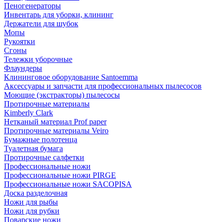
Пеногенераторы
Инвентарь для уборки, клининг
Держатели для шубок
Мопы
Рукоятки
Сгоны
Тележки уборочные
Флаундеры
Клининговое оборудование Santoemma
Аксессуары и запчасти для профессиональных пылесосов
Моющие (экстракторы) пылесосы
Протирочные материалы
Kimberly Clark
Нетканый материал Prof paper
Протирочные материалы Veiro
Бумажные полотенца
Туалетная бумага
Протирочные салфетки
Профессиональные ножи
Профессиональные ножи PIRGE
Профессиональные ножи SACOPISA
Доска разделочная
Ножи для рыбы
Ножи для рубки
Поварские ножи