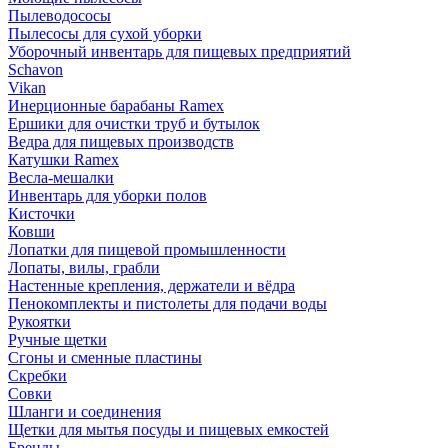
Пылеводососы
Пылесосы для сухой уборки
Уборочный инвентарь для пищевых предприятий
Schavon
Vikan
Инерционные барабаны Ramex
Ершики для очистки труб и бутылок
Ведра для пищевых производств
Катушки Ramex
Весла-мешалки
Инвентарь для уборки полов
Кисточки
Ковши
Лопатки для пищевой промышленности
Лопаты, вилы, грабли
Настенные крепления, держатели и вёдра
Пенокомплекты и пистолеты для подачи воды
Рукоятки
Ручные щетки
Сгоны и сменные пластины
Скребки
Совки
Шланги и соединения
Щетки для мытья посуды и пищевых емкостей
Бренды