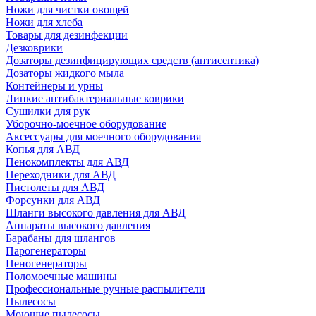
Ножи для чистки овощей
Ножи для хлеба
Товары для дезинфекции
Дезковрики
Дозаторы дезинфицирующих средств (антисептика)
Дозаторы жидкого мыла
Контейнеры и урны
Липкие антибактериальные коврики
Сушилки для рук
Уборочно-моечное оборудование
Аксессуары для моечного оборудования
Копья для АВД
Пенокомплекты для АВД
Переходники для АВД
Пистолеты для АВД
Форсунки для АВД
Шланги высокого давления для АВД
Аппараты высокого давления
Барабаны для шлангов
Парогенераторы
Пеногенераторы
Поломоечные машины
Профессиональные ручные распылители
Пылесосы
Моющие пылесосы