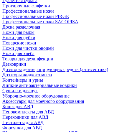
Туалетная бумага
Протирочные салфетки
Профессиональные ножи
Профессиональные ножи PIRGE
Профессиональные ножи SACOPISA
Доска разделочная
Ножи для рыбы
Ножи для рубки
Поварские ножи
Ножи для чистки овощей
Ножи для хлеба
Товары для дезинфекции
Дезковрики
Дозаторы дезинфицирующих средств (антисептика)
Дозаторы жидкого мыла
Контейнеры и урны
Липкие антибактериальные коврики
Сушилки для рук
Уборочно-моечное оборудование
Аксессуары для моечного оборудования
Копья для АВД
Пенокомплекты для АВД
Переходники для АВД
Пистолеты для АВД
Форсунки для АВД