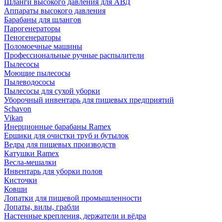
Шланги высокого давления для АВД
Аппараты высокого давления
Барабаны для шлангов
Парогенераторы
Пеногенераторы
Поломоечные машины
Профессиональные ручные распылители
Пылесосы
Моющие пылесосы
Пылеводососы
Пылесосы для сухой уборки
Уборочный инвентарь для пищевых предприятий
Schavon
Vikan
Инерционные барабаны Ramex
Ершики для очистки труб и бутылок
Ведра для пищевых производств
Катушки Ramex
Весла-мешалки
Инвентарь для уборки полов
Кисточки
Ковши
Лопатки для пищевой промышленности
Лопаты, вилы, грабли
Настенные крепления, держатели и вёдра