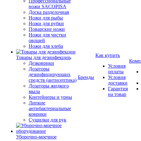
Профессиональные
ножи SACOPISA
Доска разделочная
Ножи для рыбы
Ножи для рубки
Поварские ножи
Ножи для чистки
овощей
Ножи для хлеба
Как купить
Товары для дезинфекции
Комп
Дезковрики
Условия
Дозаторы
оплаты
дезинфицирующих
Бренды
Условия
средств (антисептика)
доставки
Дозаторы жидкого
Гарантия
мыла
на товар
Контейнеры и урны
Липкие
антибактериальные
коврики
Сушилки для рук
Уборочно-моечное