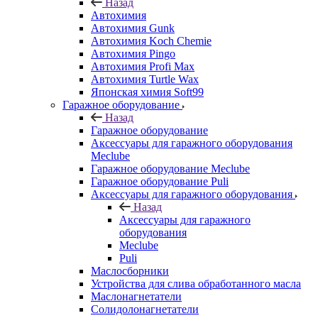
Назад
Автохимия
Автохимия Gunk
Автохимия Koch Chemie
Автохимия Pingo
Автохимия Profi Max
Автохимия Turtle Wax
Японская химия Soft99
Гаражное оборудование
Назад
Гаражное оборудование
Аксессуары для гаражного оборудования
Meclube
Гаражное оборудование Meclube
Гаражное оборудование Puli
Аксессуары для гаражного оборудования
Назад
Аксессуары для гаражного
оборудования
Meclube
Puli
Маслосборники
Устройства для слива обработанного масла
Маслонагнетатели
Солидолонагнетатели