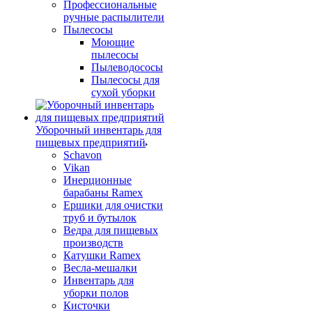
Профессиональные
ручные распылители
Пылесосы
Моющие
пылесосы
Пылеводососы
Пылесосы для
сухой уборки
Уборочный инвентарь для
пищевых предприятий
Schavon
Vikan
Инерционные
барабаны Ramex
Ершики для очистки
труб и бутылок
Ведра для пищевых
производств
Катушки Ramex
Весла-мешалки
Инвентарь для
уборки полов
Кисточки