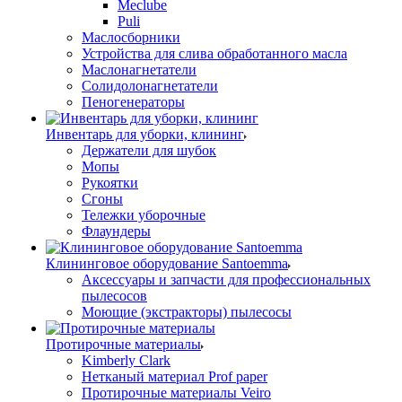
Meclube
Puli
Маслосборники
Устройства для слива обработанного масла
Маслонагнетатели
Солидолонагнетатели
Пеногенераторы
Инвентарь для уборки, клининг
Держатели для шубок
Мопы
Рукоятки
Сгоны
Тележки уборочные
Флаундеры
Клининговое оборудование Santoemma
Аксессуары и запчасти для профессиональных
пылесосов
Моющие (экстракторы) пылесосы
Протирочные материалы
Kimberly Clark
Нетканый материал Prof paper
Протирочные материалы Veiro