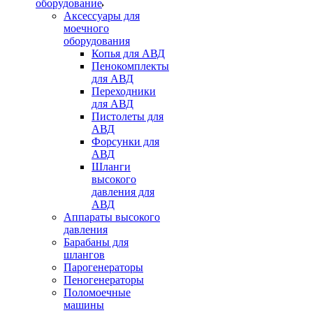
оборудование
Аксессуары для
моечного
оборудования
Копья для АВД
Пенокомплекты
для АВД
Переходники
для АВД
Пистолеты для
АВД
Форсунки для
АВД
Шланги
высокого
давления для
АВД
Аппараты высокого
давления
Барабаны для
шлангов
Парогенераторы
Пеногенераторы
Поломоечные
машины