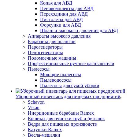
Копья для АВД
Пенокомплекты для АВД
Переходники для АВД
Пистолеты для АВД
Форсунки для АВД
Шланги высокого давления для АВД
Аппараты высокого давления
Барабаны для шлангов
Парогенераторы
Пеногенераторы
Поломоечные машины
Профессиональные ручные распылители
Пылесосы
Моющие пылесосы
Пылеводососы
Пылесосы для сухой уборки
Уборочный инвентарь для пищевых предприятий
Schavon
Vikan
Инерционные барабаны Ramex
Ершики для очистки труб и бутылок
Ведра для пищевых производств
Катушки Ramex
Весла-мешалки