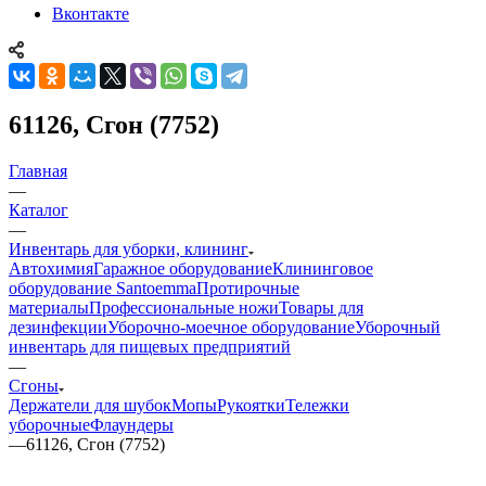
Вконтакте
61126, Сгон (7752)
Главная
—
Каталог
—
Инвентарь для уборки, клининг
Автохимия
Гаражное оборудование
Клининговое
оборудование Santoemma
Протирочные
материалы
Профессиональные ножи
Товары для
дезинфекции
Уборочно-моечное оборудование
Уборочный
инвентарь для пищевых предприятий
—
Сгоны
Держатели для шубок
Мопы
Рукоятки
Тележки
уборочные
Флаундеры
—
61126, Сгон (7752)