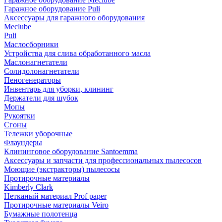
Гаражное оборудование Puli
Аксессуары для гаражного оборудования
Meclube
Puli
Маслосборники
Устройства для слива обработанного масла
Маслонагнетатели
Солидолонагнетатели
Пеногенераторы
Инвентарь для уборки, клининг
Держатели для шубок
Мопы
Рукоятки
Сгоны
Тележки уборочные
Флаундеры
Клининговое оборудование Santoemma
Аксессуары и запчасти для профессиональных пылесосов
Моющие (экстракторы) пылесосы
Протирочные материалы
Kimberly Clark
Нетканый материал Prof paper
Протирочные материалы Veiro
Бумажные полотенца