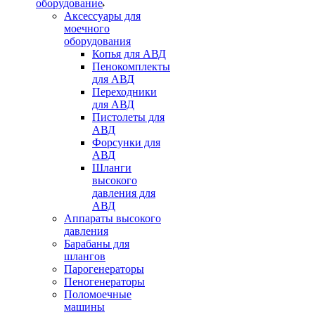
оборудование
Аксессуары для
моечного
оборудования
Копья для АВД
Пенокомплекты
для АВД
Переходники
для АВД
Пистолеты для
АВД
Форсунки для
АВД
Шланги
высокого
давления для
АВД
Аппараты высокого
давления
Барабаны для
шлангов
Парогенераторы
Пеногенераторы
Поломоечные
машины