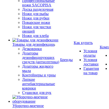
Профессиональные
ножи SACOPISA
Доска разделочная
Ножи для рыбы
Ножи для рубки
Поварские ножи
Ножи для чистки
овощей
Ножи для хлеба
Как купить
Товары для дезинфекции
Комп
Дезковрики
Условия
Дозаторы
оплаты
дезинфицирующих
Бренды
Условия
средств (антисептика)
доставки
Дозаторы жидкого
Гарантия
мыла
на товар
Контейнеры и урны
Липкие
антибактериальные
коврики
Сушилки для рук
Уборочно-моечное