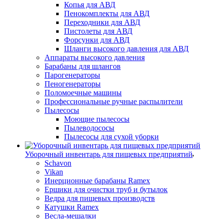
Копья для АВД
Пенокомплекты для АВД
Переходники для АВД
Пистолеты для АВД
Форсунки для АВД
Шланги высокого давления для АВД
Аппараты высокого давления
Барабаны для шлангов
Парогенераторы
Пеногенераторы
Поломоечные машины
Профессиональные ручные распылители
Пылесосы
Моющие пылесосы
Пылеводососы
Пылесосы для сухой уборки
Уборочный инвентарь для пищевых предприятий
Schavon
Vikan
Инерционные барабаны Ramex
Ершики для очистки труб и бутылок
Ведра для пищевых производств
Катушки Ramex
Весла-мешалки