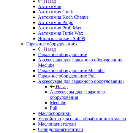
Назад
Автохимия
Автохимия Gunk
Автохимия Koch Chemie
Автохимия Pingo
Автохимия Profi Max
Автохимия Turtle Wax
Японская химия Soft99
Гаражное оборудование
Назад
Гаражное оборудование
Аксессуары для гаражного оборудования
Meclube
Гаражное оборудование Meclube
Гаражное оборудование Puli
Аксессуары для гаражного оборудования
Назад
Аксессуары для гаражного
оборудования
Meclube
Puli
Маслосборники
Устройства для слива обработанного масла
Маслонагнетатели
Солидолонагнетатели