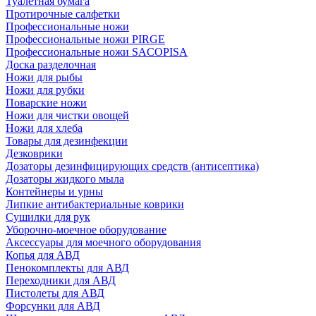
Туалетная бумага
Протирочные салфетки
Профессиональные ножи
Профессиональные ножи PIRGE
Профессиональные ножи SACOPISA
Доска разделочная
Ножи для рыбы
Ножи для рубки
Поварские ножи
Ножи для чистки овощей
Ножи для хлеба
Товары для дезинфекции
Дезковрики
Дозаторы дезинфицирующих средств (антисептика)
Дозаторы жидкого мыла
Контейнеры и урны
Липкие антибактериальные коврики
Сушилки для рук
Уборочно-моечное оборудование
Аксессуары для моечного оборудования
Копья для АВД
Пенокомплекты для АВД
Переходники для АВД
Пистолеты для АВД
Форсунки для АВД