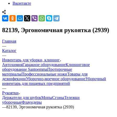
Вконтакте
82139, Эргономичная рукоятка (2939)
Главная
—
Каталог
—
Инвентарь для уборки, клининг
Автохимия
Гаражное оборудование
Клининговое
оборудование Santoemma
Протирочные
материалы
Профессиональные ножи
Товары для
дезинфекции
Уборочно-моечное оборудование
Уборочный
инвентарь для пищевых предприятий
—
Рукоятки
Держатели для шубок
Мопы
Сгоны
Тележки
уборочные
Флаундеры
—
82139, Эргономичная рукоятка (2939)