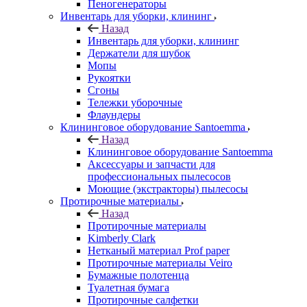
Пеногенераторы
Инвентарь для уборки, клининг
Назад
Инвентарь для уборки, клининг
Держатели для шубок
Мопы
Рукоятки
Сгоны
Тележки уборочные
Флаундеры
Клининговое оборудование Santoemma
Назад
Клининговое оборудование Santoemma
Аксессуары и запчасти для
профессиональных пылесосов
Моющие (экстракторы) пылесосы
Протирочные материалы
Назад
Протирочные материалы
Kimberly Clark
Нетканый материал Prof paper
Протирочные материалы Veiro
Бумажные полотенца
Туалетная бумага
Протирочные салфетки