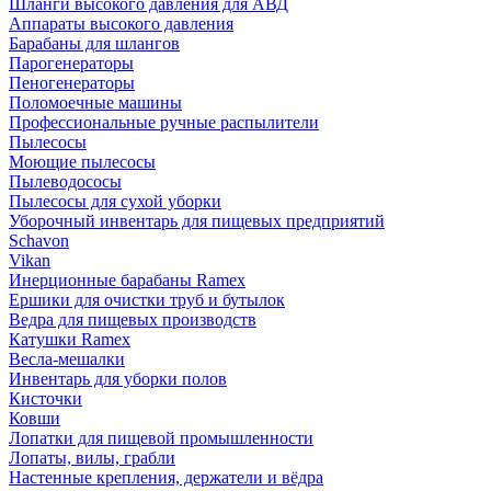
Шланги высокого давления для АВД
Аппараты высокого давления
Барабаны для шлангов
Парогенераторы
Пеногенераторы
Поломоечные машины
Профессиональные ручные распылители
Пылесосы
Моющие пылесосы
Пылеводососы
Пылесосы для сухой уборки
Уборочный инвентарь для пищевых предприятий
Schavon
Vikan
Инерционные барабаны Ramex
Ершики для очистки труб и бутылок
Ведра для пищевых производств
Катушки Ramex
Весла-мешалки
Инвентарь для уборки полов
Кисточки
Ковши
Лопатки для пищевой промышленности
Лопаты, вилы, грабли
Настенные крепления, держатели и вёдра