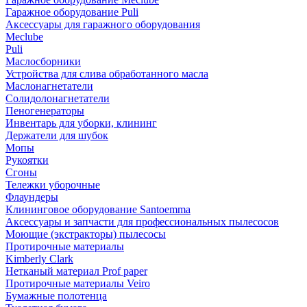
Гаражное оборудование Puli
Аксессуары для гаражного оборудования
Meclube
Puli
Маслосборники
Устройства для слива обработанного масла
Маслонагнетатели
Солидолонагнетатели
Пеногенераторы
Инвентарь для уборки, клининг
Держатели для шубок
Мопы
Рукоятки
Сгоны
Тележки уборочные
Флаундеры
Клининговое оборудование Santoemma
Аксессуары и запчасти для профессиональных пылесосов
Моющие (экстракторы) пылесосы
Протирочные материалы
Kimberly Clark
Нетканый материал Prof paper
Протирочные материалы Veiro
Бумажные полотенца