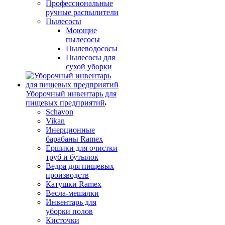
Профессиональные
ручные распылители
Пылесосы
Моющие
пылесосы
Пылеводососы
Пылесосы для
сухой уборки
Уборочный инвентарь для
пищевых предприятий
Schavon
Vikan
Инерционные
барабаны Ramex
Ершики для очистки
труб и бутылок
Ведра для пищевых
производств
Катушки Ramex
Весла-мешалки
Инвентарь для
уборки полов
Кисточки