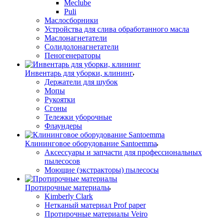
Meclube
Puli
Маслосборники
Устройства для слива обработанного масла
Маслонагнетатели
Солидолонагнетатели
Пеногенераторы
Инвентарь для уборки, клининг
Держатели для шубок
Мопы
Рукоятки
Сгоны
Тележки уборочные
Флаундеры
Клининговое оборудование Santoemma
Аксессуары и запчасти для профессиональных
пылесосов
Моющие (экстракторы) пылесосы
Протирочные материалы
Kimberly Clark
Нетканый материал Prof paper
Протирочные материалы Veiro