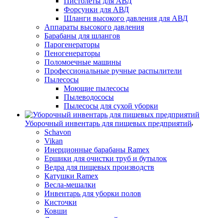
Пистолеты для АВД
Форсунки для АВД
Шланги высокого давления для АВД
Аппараты высокого давления
Барабаны для шлангов
Парогенераторы
Пеногенераторы
Поломоечные машины
Профессиональные ручные распылители
Пылесосы
Моющие пылесосы
Пылеводососы
Пылесосы для сухой уборки
Уборочный инвентарь для пищевых предприятий
Schavon
Vikan
Инерционные барабаны Ramex
Ершики для очистки труб и бутылок
Ведра для пищевых производств
Катушки Ramex
Весла-мешалки
Инвентарь для уборки полов
Кисточки
Ковши