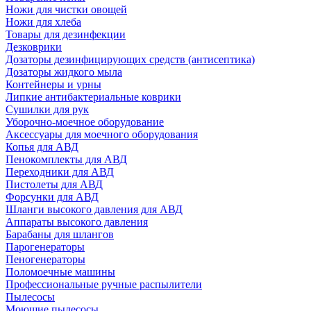
Ножи для чистки овощей
Ножи для хлеба
Товары для дезинфекции
Дезковрики
Дозаторы дезинфицирующих средств (антисептика)
Дозаторы жидкого мыла
Контейнеры и урны
Липкие антибактериальные коврики
Сушилки для рук
Уборочно-моечное оборудование
Аксессуары для моечного оборудования
Копья для АВД
Пенокомплекты для АВД
Переходники для АВД
Пистолеты для АВД
Форсунки для АВД
Шланги высокого давления для АВД
Аппараты высокого давления
Барабаны для шлангов
Парогенераторы
Пеногенераторы
Поломоечные машины
Профессиональные ручные распылители
Пылесосы
Моющие пылесосы