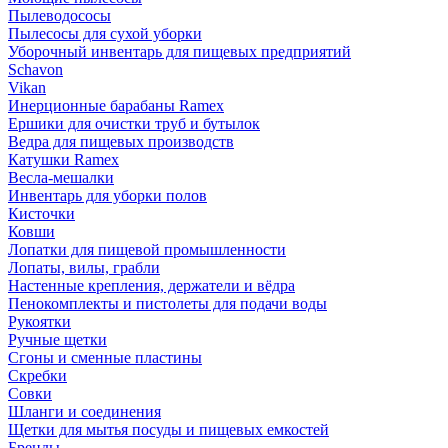
Пылеводососы
Пылесосы для сухой уборки
Уборочный инвентарь для пищевых предприятий
Schavon
Vikan
Инерционные барабаны Ramex
Ершики для очистки труб и бутылок
Ведра для пищевых производств
Катушки Ramex
Весла-мешалки
Инвентарь для уборки полов
Кисточки
Ковши
Лопатки для пищевой промышленности
Лопаты, вилы, грабли
Настенные крепления, держатели и вёдра
Пенокомплекты и пистолеты для подачи воды
Рукоятки
Ручные щетки
Сгоны и сменные пластины
Скребки
Совки
Шланги и соединения
Щетки для мытья посуды и пищевых емкостей
Бренды