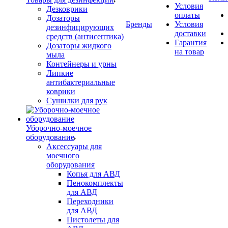
Условия
Дезковрики
оплаты
Дозаторы
Бренды
Условия
дезинфицирующих
доставки
средств (антисептика)
Гарантия
Дозаторы жидкого
на товар
мыла
Контейнеры и урны
Липкие
антибактериальные
коврики
Сушилки для рук
Уборочно-моечное
оборудование
Аксессуары для
моечного
оборудования
Копья для АВД
Пенокомплекты
для АВД
Переходники
для АВД
Пистолеты для