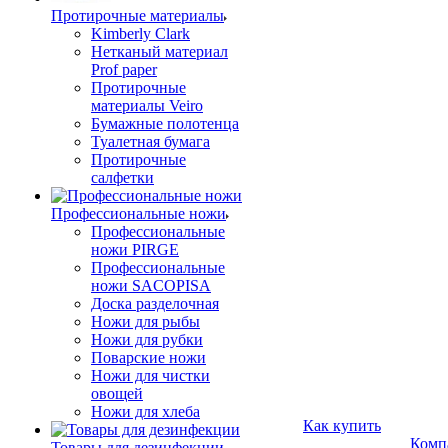
Протирочные материалы
Kimberly Clark
Нетканый материал
Prof paper
Протирочные
материалы Veiro
Бумажные полотенца
Туалетная бумага
Протирочные
салфетки
Профессиональные ножи
Профессиональные
ножи PIRGE
Профессиональные
ножи SACOPISA
Доска разделочная
Ножи для рыбы
Ножи для рубки
Поварские ножи
Ножи для чистки
овощей
Ножи для хлеба
Как купить
Комп
Товары для дезинфекции