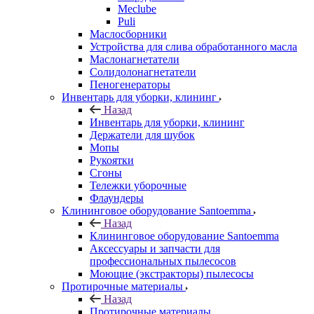
Meclube
Puli
Маслосборники
Устройства для слива обработанного масла
Маслонагнетатели
Солидолонагнетатели
Пеногенераторы
Инвентарь для уборки, клининг
Назад
Инвентарь для уборки, клининг
Держатели для шубок
Мопы
Рукоятки
Сгоны
Тележки уборочные
Флаундеры
Клининговое оборудование Santoemma
Назад
Клининговое оборудование Santoemma
Аксессуары и запчасти для
профессиональных пылесосов
Моющие (экстракторы) пылесосы
Протирочные материалы
Назад
Протирочные материалы