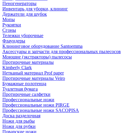
Пеногенераторы
Инвентарь для уборки, клининг
Держатели для шубок
Мопы
Рукоятки
Сгоны
Тележки уборочные
Флаундеры
Клининговое оборудование Santoemma
Аксессуары и запчасти для профессиональных пылесосов
Моющие (экстракторы) пылесосы
Протирочные материалы
Kimberly Clark
Нетканый материал Prof paper
Протирочные материалы Veiro
Бумажные полотенца
Туалетная бумага
Протирочные салфетки
Профессиональные ножи
Профессиональные ножи PIRGE
Профессиональные ножи SACOPISA
Доска разделочная
Ножи для рыбы
Ножи для рубки
Поварские ножи