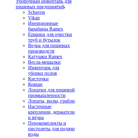
Уборочный инвентарь для
пищевых предприятий
Schavon
Vikan
Инерционные
барабаны Ramex
Ершики для очистки
труб и бутылок
Ведра для пищевых
производств
Катушки Ramex
Весла-мешалки
Инвентарь для
уборки полов
Кисточки
Ковши
Лопатки для пищевой
промышленности
Лопаты, вилы, грабли
Настенные
крепления, держатели
и вёдра
Пенокомплекты и
пистолеты для подачи
воды