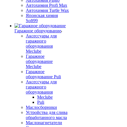
Автохимия Pingo
Автохимия Profi Max
Автохимия Turtle Wax
Японская химия
Soft99
Гаражное оборудование
Аксессуары для
гаражного
оборудования
Meclube
Гаражное
оборудование
Meclube
Гаражное
оборудование Puli
Аксессуары для
гаражного
оборудования
Meclube
Puli
Маслосборники
Устройства для слива
обработанного масла
Маслонагнетатели