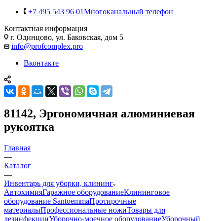
+7 495 543 96 01
Многоканальный телефон
Контактная информация
г. Одинцово, ул. Баковская, дом 5
info@profcomplex.pro
Вконтакте
81142, Эргономичная алюминиевая
рукоятка
Главная
—
Каталог
—
Инвентарь для уборки, клининг
Автохимия
Гаражное оборудование
Клининговое
оборудование Santoemma
Протирочные
материалы
Профессиональные ножи
Товары для
дезинфекции
Уборочно-моечное оборудование
Уборочный