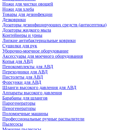
Ножи для чистки овощей
Ножи для хлеба
Товары для дезинфекции
Дезковрики
Дозаторы дезинфицирующих средств (антисептика)
Дозаторы жидкого мыла
Контейнеры и урны
Липкие антибактериальные коврики
Сушилки для рук
Уборочно-моечное оборудование
Аксессуары для моечного оборудования
Копья для АВД
Пенокомплекты для АВД
Переходники для АВД
Пистолеты для АВД
Форсунки для АВД
Шланги высокого давления для АВД
Аппараты высокого давления
Барабаны для шлангов
Парогенераторы
Пеногенераторы
Поломоечные машины
Профессиональные ручные распылители
Пылесосы
Моющие пылесосы