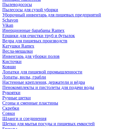
Пылеводососы
Пылесосы для сухой уборки
Уборочный инвентарь для пищевых предприятий
Schavon
Vikan
Инерционные барабаны Ramex
Ершики для очистки труб и бутылок
Ведра для пищевых производств
Катушки Ramex
Весла-мешалки
Инвентарь для уборки полов
Кисточки
Ковши
Лопатки для пищевой промышленности
Лопаты, вилы, грабли
Настенные крепления, держатели и вёдра
Пенокомплекты и пистолеты для подачи воды
Рукоятки
Ручные щетки
Сгоны и сменные пластины
Скребки
Совки
Шланги и соединения
Щетки для мытья посуды и пищевых емкостей
Бренды