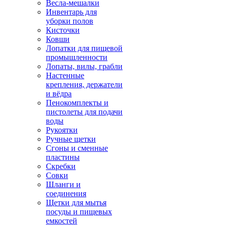
Весла-мешалки
Инвентарь для
уборки полов
Кисточки
Ковши
Лопатки для пищевой
промышленности
Лопаты, вилы, грабли
Настенные
крепления, держатели
и вёдра
Пенокомплекты и
пистолеты для подачи
воды
Рукоятки
Ручные щетки
Сгоны и сменные
пластины
Скребки
Совки
Шланги и
соединения
Щетки для мытья
посуды и пищевых
емкостей