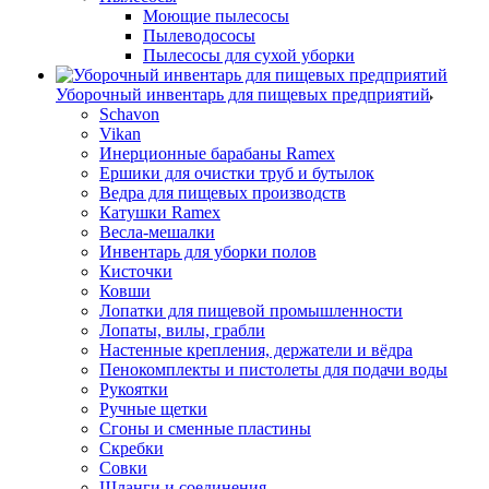
Моющие пылесосы
Пылеводососы
Пылесосы для сухой уборки
Уборочный инвентарь для пищевых предприятий
Schavon
Vikan
Инерционные барабаны Ramex
Ершики для очистки труб и бутылок
Ведра для пищевых производств
Катушки Ramex
Весла-мешалки
Инвентарь для уборки полов
Кисточки
Ковши
Лопатки для пищевой промышленности
Лопаты, вилы, грабли
Настенные крепления, держатели и вёдра
Пенокомплекты и пистолеты для подачи воды
Рукоятки
Ручные щетки
Сгоны и сменные пластины
Скребки
Совки
Шланги и соединения