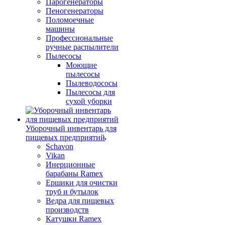
Парогенераторы
Пеногенераторы
Поломоечные
машины
Профессиональные
ручные распылители
Пылесосы
Моющие
пылесосы
Пылеводососы
Пылесосы для
сухой уборки
Уборочный инвентарь для
пищевых предприятий
Schavon
Vikan
Инерционные
барабаны Ramex
Ершики для очистки
труб и бутылок
Ведра для пищевых
производств
Катушки Ramex