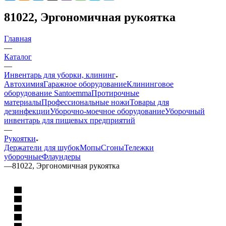
81022, Эргономичная рукоятка
Главная
—
Каталог
—
Инвентарь для уборки, клининг
Автохимия
Гаражное оборудование
Клининговое
оборудование Santoemma
Протирочные
материалы
Профессиональные ножи
Товары для
дезинфекции
Уборочно-моечное оборудование
Уборочный
инвентарь для пищевых предприятий
—
Рукоятки
Держатели для шубок
Мопы
Сгоны
Тележки
уборочные
Флаундеры
—
81022, Эргономичная рукоятка