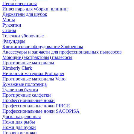
Пеногенераторы
Инвентарь для уборки, клининг
Держатели для шубок
Мопы
Рукоятки
Сгоны
Тележки уборочные
Флаундеры
Клининговое оборудование Santoemma
Аксессуары и запчасти для профессиональных пылесосов
Моющие (экстракторы) пылесосы
Протирочные материалы
Kimberly Clark
Нетканый материал Prof paper
Протирочные материалы Veiro
Бумажные полотенца
Туалетная бумага
Протирочные салфетки
Профессиональные ножи
Профессиональные ножи PIRGE
Профессиональные ножи SACOPISA
Доска разделочная
Ножи для рыбы
Ножи для рубки
Поварские ножи