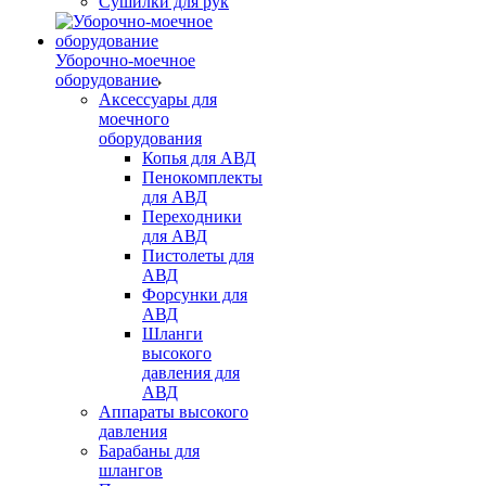
Сушилки для рук
Уборочно-моечное
оборудование
Аксессуары для
моечного
оборудования
Копья для АВД
Пенокомплекты
для АВД
Переходники
для АВД
Пистолеты для
АВД
Форсунки для
АВД
Шланги
высокого
давления для
АВД
Аппараты высокого
давления
Барабаны для
шлангов