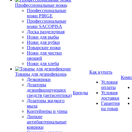
Профессиональные ножи
Профессиональные
ножи PIRGE
Профессиональные
ножи SACOPISA
Доска разделочная
Ножи для рыбы
Ножи для рубки
Поварские ножи
Ножи для чистки
овощей
Ножи для хлеба
Как купить
Товары для дезинфекции
Комп
Дезковрики
Условия
Дозаторы
оплаты
дезинфицирующих
Бренды
Условия
средств (антисептика)
доставки
Дозаторы жидкого
Гарантия
мыла
на товар
Контейнеры и урны
Липкие
антибактериальные
коврики