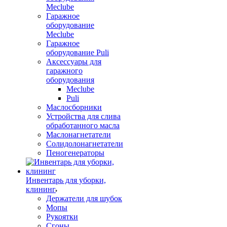
Meclube
Гаражное
оборудование
Meclube
Гаражное
оборудование Puli
Аксессуары для
гаражного
оборудования
Meclube
Puli
Маслосборники
Устройства для слива
обработанного масла
Маслонагнетатели
Солидолонагнетатели
Пеногенераторы
Инвентарь для уборки,
клининг
Держатели для шубок
Мопы
Рукоятки
Сгоны