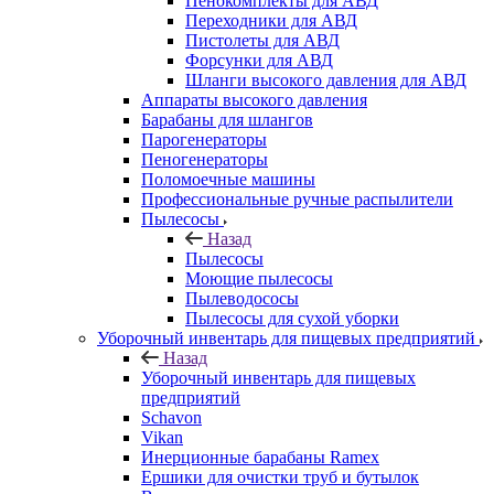
Пенокомплекты для АВД
Переходники для АВД
Пистолеты для АВД
Форсунки для АВД
Шланги высокого давления для АВД
Аппараты высокого давления
Барабаны для шлангов
Парогенераторы
Пеногенераторы
Поломоечные машины
Профессиональные ручные распылители
Пылесосы
Назад
Пылесосы
Моющие пылесосы
Пылеводососы
Пылесосы для сухой уборки
Уборочный инвентарь для пищевых предприятий
Назад
Уборочный инвентарь для пищевых
предприятий
Schavon
Vikan
Инерционные барабаны Ramex
Ершики для очистки труб и бутылок