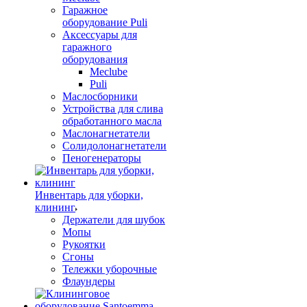
Гаражное
оборудование Puli
Аксессуары для
гаражного
оборудования
Meclube
Puli
Маслосборники
Устройства для слива
обработанного масла
Маслонагнетатели
Солидолонагнетатели
Пеногенераторы
Инвентарь для уборки,
клининг
Держатели для шубок
Мопы
Рукоятки
Сгоны
Тележки уборочные
Флаундеры