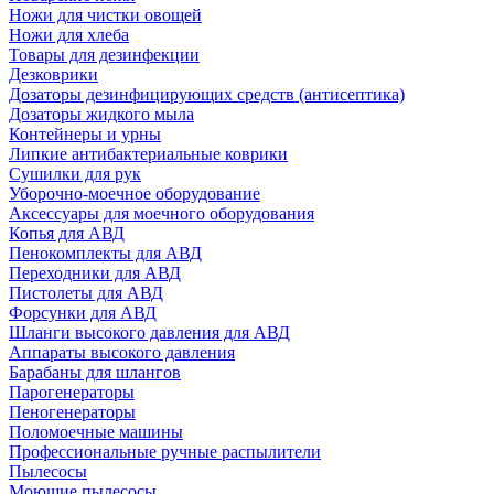
Ножи для чистки овощей
Ножи для хлеба
Товары для дезинфекции
Дезковрики
Дозаторы дезинфицирующих средств (антисептика)
Дозаторы жидкого мыла
Контейнеры и урны
Липкие антибактериальные коврики
Сушилки для рук
Уборочно-моечное оборудование
Аксессуары для моечного оборудования
Копья для АВД
Пенокомплекты для АВД
Переходники для АВД
Пистолеты для АВД
Форсунки для АВД
Шланги высокого давления для АВД
Аппараты высокого давления
Барабаны для шлангов
Парогенераторы
Пеногенераторы
Поломоечные машины
Профессиональные ручные распылители
Пылесосы
Моющие пылесосы