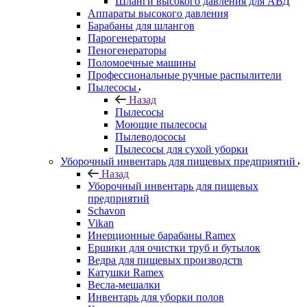
Шланги высокого давления для АВД
Аппараты высокого давления
Барабаны для шлангов
Парогенераторы
Пеногенераторы
Поломоечные машины
Профессиональные ручные распылители
Пылесосы
Назад
Пылесосы
Моющие пылесосы
Пылеводососы
Пылесосы для сухой уборки
Уборочный инвентарь для пищевых предприятий
Назад
Уборочный инвентарь для пищевых
предприятий
Schavon
Vikan
Инерционные барабаны Ramex
Ершики для очистки труб и бутылок
Ведра для пищевых производств
Катушки Ramex
Весла-мешалки
Инвентарь для уборки полов