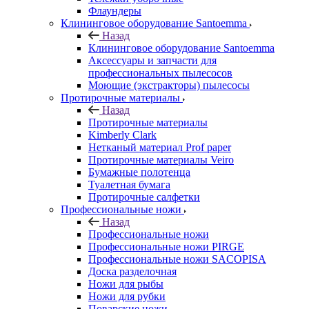
Флаундеры
Клининговое оборудование Santoemma
Назад
Клининговое оборудование Santoemma
Аксессуары и запчасти для
профессиональных пылесосов
Моющие (экстракторы) пылесосы
Протирочные материалы
Назад
Протирочные материалы
Kimberly Clark
Нетканый материал Prof paper
Протирочные материалы Veiro
Бумажные полотенца
Туалетная бумага
Протирочные салфетки
Профессиональные ножи
Назад
Профессиональные ножи
Профессиональные ножи PIRGE
Профессиональные ножи SACOPISA
Доска разделочная
Ножи для рыбы
Ножи для рубки
Поварские ножи