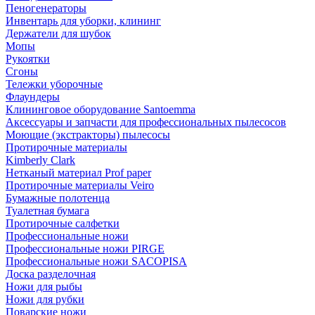
Пеногенераторы
Инвентарь для уборки, клининг
Держатели для шубок
Мопы
Рукоятки
Сгоны
Тележки уборочные
Флаундеры
Клининговое оборудование Santoemma
Аксессуары и запчасти для профессиональных пылесосов
Моющие (экстракторы) пылесосы
Протирочные материалы
Kimberly Clark
Нетканый материал Prof paper
Протирочные материалы Veiro
Бумажные полотенца
Туалетная бумага
Протирочные салфетки
Профессиональные ножи
Профессиональные ножи PIRGE
Профессиональные ножи SACOPISA
Доска разделочная
Ножи для рыбы
Ножи для рубки
Поварские ножи