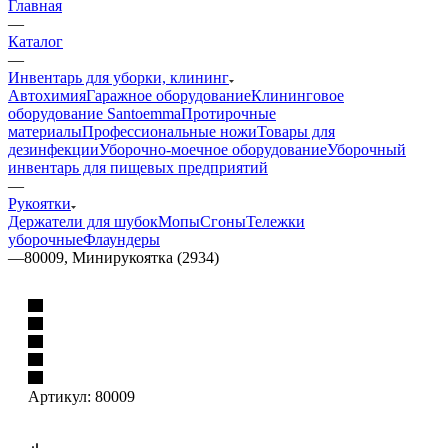
Главная
—
Каталог
—
Инвентарь для уборки, клининг
Автохимия
Гаражное оборудование
Клининговое
оборудование Santoemma
Протирочные
материалы
Профессиональные ножи
Товары для
дезинфекции
Уборочно-моечное оборудование
Уборочный
инвентарь для пищевых предприятий
—
Рукоятки
Держатели для шубок
Мопы
Сгоны
Тележки
уборочные
Флаундеры
—
80009, Минирукоятка (2934)
Артикул:
80009