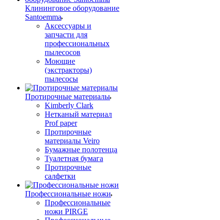
Клининговое оборудование
Santoemma
Аксессуары и
запчасти для
профессиональных
пылесосов
Моющие
(экстракторы)
пылесосы
Протирочные материалы
Kimberly Clark
Нетканый материал
Prof paper
Протирочные
материалы Veiro
Бумажные полотенца
Туалетная бумага
Протирочные
салфетки
Профессиональные ножи
Профессиональные
ножи PIRGE