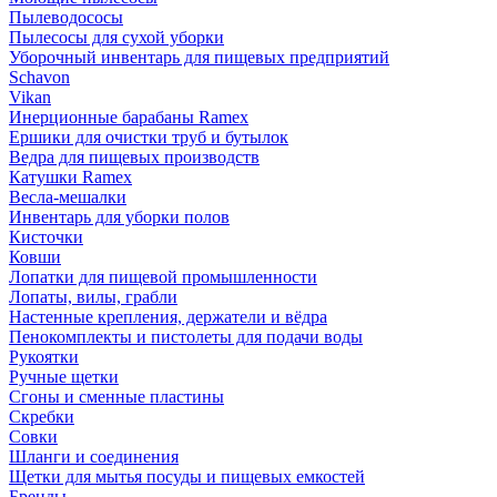
Пылеводососы
Пылесосы для сухой уборки
Уборочный инвентарь для пищевых предприятий
Schavon
Vikan
Инерционные барабаны Ramex
Ершики для очистки труб и бутылок
Ведра для пищевых производств
Катушки Ramex
Весла-мешалки
Инвентарь для уборки полов
Кисточки
Ковши
Лопатки для пищевой промышленности
Лопаты, вилы, грабли
Настенные крепления, держатели и вёдра
Пенокомплекты и пистолеты для подачи воды
Рукоятки
Ручные щетки
Сгоны и сменные пластины
Скребки
Совки
Шланги и соединения
Щетки для мытья посуды и пищевых емкостей
Бренды