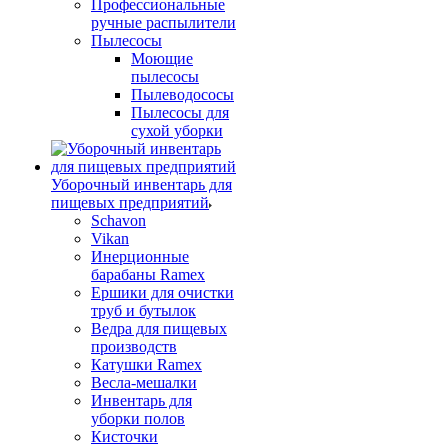
Профессиональные
ручные распылители
Пылесосы
Моющие
пылесосы
Пылеводососы
Пылесосы для
сухой уборки
Уборочный инвентарь для
пищевых предприятий
Schavon
Vikan
Инерционные
барабаны Ramex
Ершики для очистки
труб и бутылок
Ведра для пищевых
производств
Катушки Ramex
Весла-мешалки
Инвентарь для
уборки полов
Кисточки