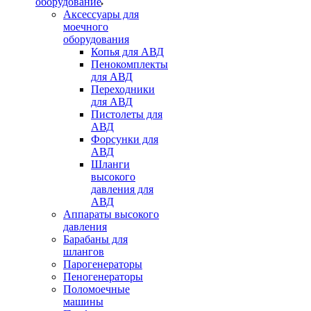
оборудование
Аксессуары для
моечного
оборудования
Копья для АВД
Пенокомплекты
для АВД
Переходники
для АВД
Пистолеты для
АВД
Форсунки для
АВД
Шланги
высокого
давления для
АВД
Аппараты высокого
давления
Барабаны для
шлангов
Парогенераторы
Пеногенераторы
Поломоечные
машины