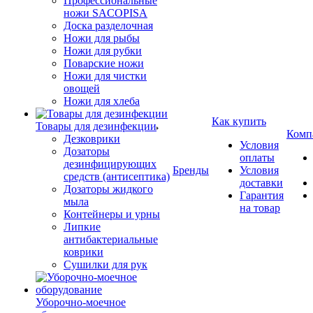
Профессиональные
ножи SACOPISA
Доска разделочная
Ножи для рыбы
Ножи для рубки
Поварские ножи
Ножи для чистки
овощей
Ножи для хлеба
Как купить
Товары для дезинфекции
Комп
Дезковрики
Условия
Дозаторы
оплаты
дезинфицирующих
Бренды
Условия
средств (антисептика)
доставки
Дозаторы жидкого
Гарантия
мыла
на товар
Контейнеры и урны
Липкие
антибактериальные
коврики
Сушилки для рук
Уборочно-моечное