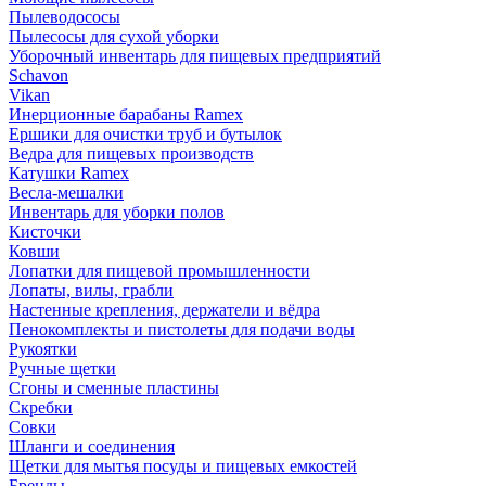
Пылеводососы
Пылесосы для сухой уборки
Уборочный инвентарь для пищевых предприятий
Schavon
Vikan
Инерционные барабаны Ramex
Ершики для очистки труб и бутылок
Ведра для пищевых производств
Катушки Ramex
Весла-мешалки
Инвентарь для уборки полов
Кисточки
Ковши
Лопатки для пищевой промышленности
Лопаты, вилы, грабли
Настенные крепления, держатели и вёдра
Пенокомплекты и пистолеты для подачи воды
Рукоятки
Ручные щетки
Сгоны и сменные пластины
Скребки
Совки
Шланги и соединения
Щетки для мытья посуды и пищевых емкостей
Бренды