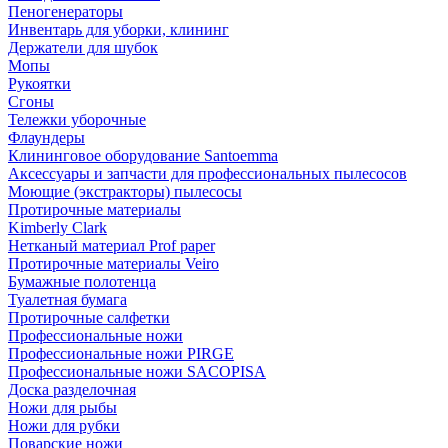
Пеногенераторы
Инвентарь для уборки, клининг
Держатели для шубок
Мопы
Рукоятки
Сгоны
Тележки уборочные
Флаундеры
Клининговое оборудование Santoemma
Аксессуары и запчасти для профессиональных пылесосов
Моющие (экстракторы) пылесосы
Протирочные материалы
Kimberly Clark
Нетканый материал Prof paper
Протирочные материалы Veiro
Бумажные полотенца
Туалетная бумага
Протирочные салфетки
Профессиональные ножи
Профессиональные ножи PIRGE
Профессиональные ножи SACOPISA
Доска разделочная
Ножи для рыбы
Ножи для рубки
Поварские ножи