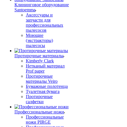
Клининговое оборудование
Santoemma
Аксессуары и
запчасти для
профессиональных
пылесосов
Моющие
(экстракторы)
пылесосы
Протирочные материалы
Kimberly Clark
Нетканый материал
Prof paper
Протирочные
материалы Veiro
Бумажные полотенца
Туалетная бумага
Протирочные
салфетки
Профессиональные ножи
Профессиональные
ножи PIRGE