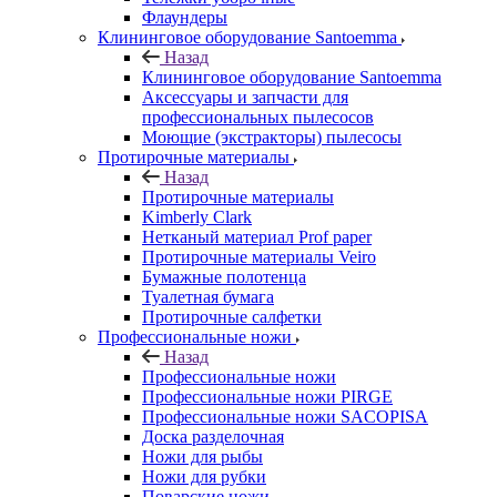
Флаундеры
Клининговое оборудование Santoemma
Назад
Клининговое оборудование Santoemma
Аксессуары и запчасти для
профессиональных пылесосов
Моющие (экстракторы) пылесосы
Протирочные материалы
Назад
Протирочные материалы
Kimberly Clark
Нетканый материал Prof paper
Протирочные материалы Veiro
Бумажные полотенца
Туалетная бумага
Протирочные салфетки
Профессиональные ножи
Назад
Профессиональные ножи
Профессиональные ножи PIRGE
Профессиональные ножи SACOPISA
Доска разделочная
Ножи для рыбы
Ножи для рубки
Поварские ножи