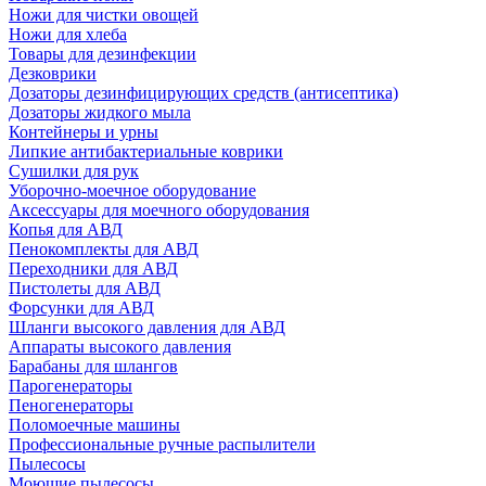
Ножи для чистки овощей
Ножи для хлеба
Товары для дезинфекции
Дезковрики
Дозаторы дезинфицирующих средств (антисептика)
Дозаторы жидкого мыла
Контейнеры и урны
Липкие антибактериальные коврики
Сушилки для рук
Уборочно-моечное оборудование
Аксессуары для моечного оборудования
Копья для АВД
Пенокомплекты для АВД
Переходники для АВД
Пистолеты для АВД
Форсунки для АВД
Шланги высокого давления для АВД
Аппараты высокого давления
Барабаны для шлангов
Парогенераторы
Пеногенераторы
Поломоечные машины
Профессиональные ручные распылители
Пылесосы
Моющие пылесосы