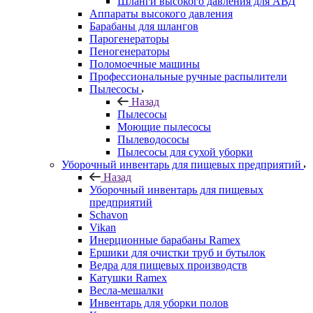
Шланги высокого давления для АВД
Аппараты высокого давления
Барабаны для шлангов
Парогенераторы
Пеногенераторы
Поломоечные машины
Профессиональные ручные распылители
Пылесосы
Назад
Пылесосы
Моющие пылесосы
Пылеводососы
Пылесосы для сухой уборки
Уборочный инвентарь для пищевых предприятий
Назад
Уборочный инвентарь для пищевых
предприятий
Schavon
Vikan
Инерционные барабаны Ramex
Ершики для очистки труб и бутылок
Ведра для пищевых производств
Катушки Ramex
Весла-мешалки
Инвентарь для уборки полов