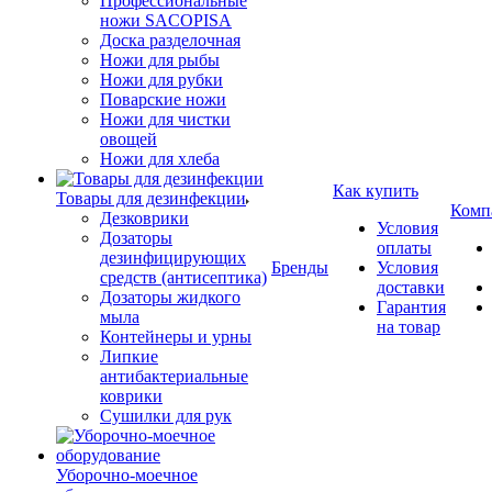
Профессиональные
ножи SACOPISA
Доска разделочная
Ножи для рыбы
Ножи для рубки
Поварские ножи
Ножи для чистки
овощей
Ножи для хлеба
Как купить
Товары для дезинфекции
Комп
Дезковрики
Условия
Дозаторы
оплаты
дезинфицирующих
Бренды
Условия
средств (антисептика)
доставки
Дозаторы жидкого
Гарантия
мыла
на товар
Контейнеры и урны
Липкие
антибактериальные
коврики
Сушилки для рук
Уборочно-моечное