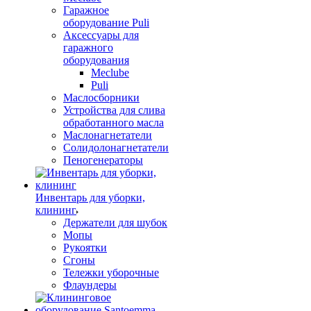
Гаражное
оборудование Puli
Аксессуары для
гаражного
оборудования
Meclube
Puli
Маслосборники
Устройства для слива
обработанного масла
Маслонагнетатели
Солидолонагнетатели
Пеногенераторы
Инвентарь для уборки,
клининг
Держатели для шубок
Мопы
Рукоятки
Сгоны
Тележки уборочные
Флаундеры