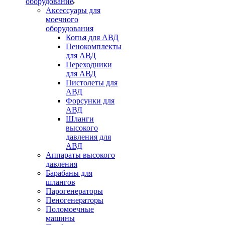
оборудование
Аксессуары для
моечного
оборудования
Копья для АВД
Пенокомплекты
для АВД
Переходники
для АВД
Пистолеты для
АВД
Форсунки для
АВД
Шланги
высокого
давления для
АВД
Аппараты высокого
давления
Барабаны для
шлангов
Парогенераторы
Пеногенераторы
Поломоечные
машины