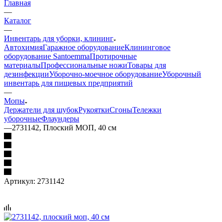
Главная
—
Каталог
—
Инвентарь для уборки, клининг
Автохимия
Гаражное оборудование
Клининговое
оборудование Santoemma
Протирочные
материалы
Профессиональные ножи
Товары для
дезинфекции
Уборочно-моечное оборудование
Уборочный
инвентарь для пищевых предприятий
—
Мопы
Держатели для шубок
Рукоятки
Сгоны
Тележки
уборочные
Флаундеры
—
2731142, Плоский МОП, 40 см
Артикул:
2731142