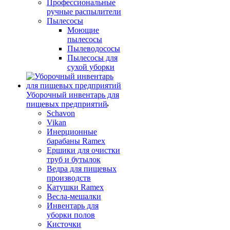
Профессиональные
ручные распылители
Пылесосы
Моющие
пылесосы
Пылеводососы
Пылесосы для
сухой уборки
Уборочный инвентарь для
пищевых предприятий
Schavon
Vikan
Инерционные
барабаны Ramex
Ершики для очистки
труб и бутылок
Ведра для пищевых
производств
Катушки Ramex
Весла-мешалки
Инвентарь для
уборки полов
Кисточки