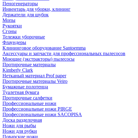
Пеногенераторы
Инвентарь для уборки, клининг
Держатели для шубок
Мопы
Рукоятки
Сгоны
Тележки уборочные
Флаундеры
Клининговое оборудование Santoemma
Аксессуары и запчасти для профессиональных пылесосов
Моющие (экстракторы) пылесосы
Протирочные материалы
Kimberly Clark
Нетканый материал Prof paper
Протирочные материалы Veiro
Бумажные полотенца
Туалетная бумага
Протирочные салфетки
Профессиональные ножи
Профессиональные ножи PIRGE
Профессиональные ножи SACOPISA
Доска разделочная
Ножи для рыбы
Ножи для рубки
Поварские ножи