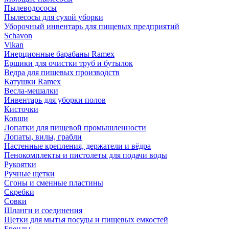
Пылеводососы
Пылесосы для сухой уборки
Уборочный инвентарь для пищевых предприятий
Schavon
Vikan
Инерционные барабаны Ramex
Ершики для очистки труб и бутылок
Ведра для пищевых производств
Катушки Ramex
Весла-мешалки
Инвентарь для уборки полов
Кисточки
Ковши
Лопатки для пищевой промышленности
Лопаты, вилы, грабли
Настенные крепления, держатели и вёдра
Пенокомплекты и пистолеты для подачи воды
Рукоятки
Ручные щетки
Сгоны и сменные пластины
Скребки
Совки
Шланги и соединения
Щетки для мытья посуды и пищевых емкостей
Бренды