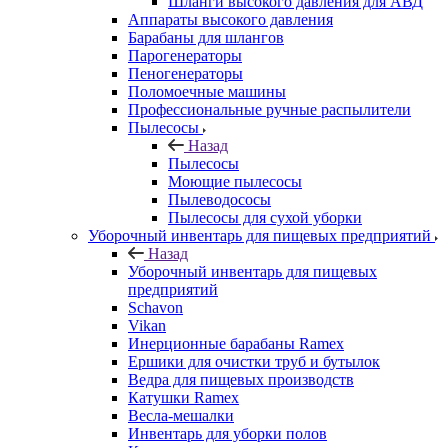
Шланги высокого давления для АВД
Аппараты высокого давления
Барабаны для шлангов
Парогенераторы
Пеногенераторы
Поломоечные машины
Профессиональные ручные распылители
Пылесосы
Назад
Пылесосы
Моющие пылесосы
Пылеводососы
Пылесосы для сухой уборки
Уборочный инвентарь для пищевых предприятий
Назад
Уборочный инвентарь для пищевых
предприятий
Schavon
Vikan
Инерционные барабаны Ramex
Ершики для очистки труб и бутылок
Ведра для пищевых производств
Катушки Ramex
Весла-мешалки
Инвентарь для уборки полов