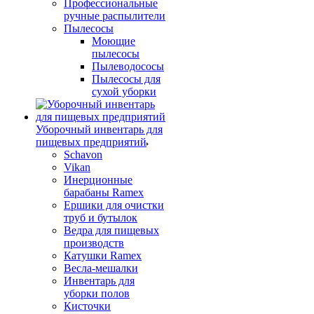
Профессиональные
ручные распылители
Пылесосы
Моющие
пылесосы
Пылеводососы
Пылесосы для
сухой уборки
Уборочный инвентарь для
пищевых предприятий
Schavon
Vikan
Инерционные
барабаны Ramex
Ершики для очистки
труб и бутылок
Ведра для пищевых
производств
Катушки Ramex
Весла-мешалки
Инвентарь для
уборки полов
Кисточки