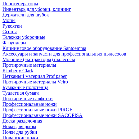
Пеногенераторы
Инвентарь для уборки, клининг
Держатели для шубок
Мопы
Рукоятки
Сгоны
Тележки уборочные
Флаундеры
Клининговое оборудование Santoemma
Аксессуары и запчасти для профессиональных пылесосов
Моющие (экстракторы) пылесосы
Протирочные материалы
Kimberly Clark
Нетканый материал Prof paper
Протирочные материалы Veiro
Бумажные полотенца
Туалетная бумага
Протирочные салфетки
Профессиональные ножи
Профессиональные ножи PIRGE
Профессиональные ножи SACOPISA
Доска разделочная
Ножи для рыбы
Ножи для рубки
Поварские ножи