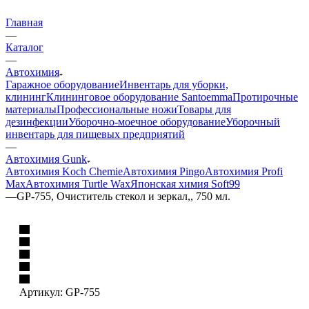
Главная
—
Каталог
—
Автохимия
Гаражное оборудование
Инвентарь для уборки,
клининг
Клининговое оборудование Santoemma
Протирочные
материалы
Профессиональные ножи
Товары для
дезинфекции
Уборочно-моечное оборудование
Уборочный
инвентарь для пищевых предприятий
—
Автохимия Gunk
Автохимия Koch Chemie
Автохимия Pingo
Автохимия Profi
Max
Автохимия Turtle Wax
Японская химия Soft99
—
GP-755, Очиститель стекол и зеркал,, 750 мл.
Артикул:
GP-755