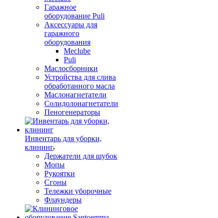
Гаражное
оборудование Puli
Аксессуары для
гаражного
оборудования
Meclube
Puli
Маслосборники
Устройства для слива
обработанного масла
Маслонагнетатели
Солидолонагнетатели
Пеногенераторы
Инвентарь для уборки,
клининг
Держатели для шубок
Мопы
Рукоятки
Сгоны
Тележки уборочные
Флаундеры