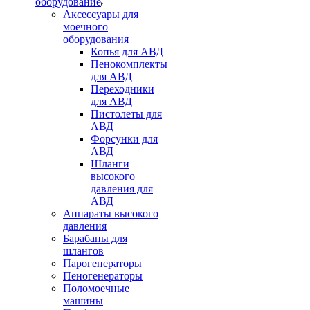
оборудование
Аксессуары для
моечного
оборудования
Копья для АВД
Пенокомплекты
для АВД
Переходники
для АВД
Пистолеты для
АВД
Форсунки для
АВД
Шланги
высокого
давления для
АВД
Аппараты высокого
давления
Барабаны для
шлангов
Парогенераторы
Пеногенераторы
Поломоечные
машины