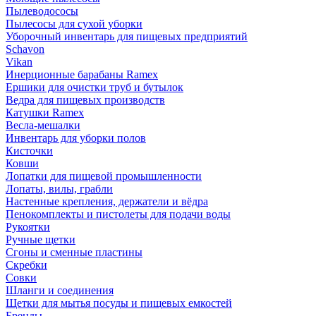
Пылеводососы
Пылесосы для сухой уборки
Уборочный инвентарь для пищевых предприятий
Schavon
Vikan
Инерционные барабаны Ramex
Ершики для очистки труб и бутылок
Ведра для пищевых производств
Катушки Ramex
Весла-мешалки
Инвентарь для уборки полов
Кисточки
Ковши
Лопатки для пищевой промышленности
Лопаты, вилы, грабли
Настенные крепления, держатели и вёдра
Пенокомплекты и пистолеты для подачи воды
Рукоятки
Ручные щетки
Сгоны и сменные пластины
Скребки
Совки
Шланги и соединения
Щетки для мытья посуды и пищевых емкостей
Бренды