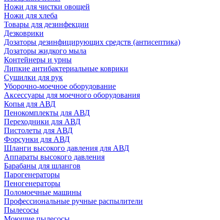
Ножи для чистки овощей
Ножи для хлеба
Товары для дезинфекции
Дезковрики
Дозаторы дезинфицирующих средств (антисептика)
Дозаторы жидкого мыла
Контейнеры и урны
Липкие антибактериальные коврики
Сушилки для рук
Уборочно-моечное оборудование
Аксессуары для моечного оборудования
Копья для АВД
Пенокомплекты для АВД
Переходники для АВД
Пистолеты для АВД
Форсунки для АВД
Шланги высокого давления для АВД
Аппараты высокого давления
Барабаны для шлангов
Парогенераторы
Пеногенераторы
Поломоечные машины
Профессиональные ручные распылители
Пылесосы
Моющие пылесосы