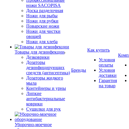
Профессиональные
ножи SACOPISA
Доска разделочная
Ножи для рыбы
Ножи для рубки
Поварские ножи
Ножи для чистки
овощей
Ножи для хлеба
Как купить
Товары для дезинфекции
Комп
Дезковрики
Условия
Дозаторы
оплаты
дезинфицирующих
Бренды
Условия
средств (антисептика)
доставки
Дозаторы жидкого
Гарантия
мыла
на товар
Контейнеры и урны
Липкие
антибактериальные
коврики
Сушилки для рук
Уборочно-моечное