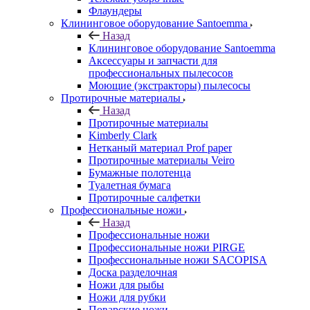
Флаундеры
Клининговое оборудование Santoemma
Назад
Клининговое оборудование Santoemma
Аксессуары и запчасти для
профессиональных пылесосов
Моющие (экстракторы) пылесосы
Протирочные материалы
Назад
Протирочные материалы
Kimberly Clark
Нетканый материал Prof paper
Протирочные материалы Veiro
Бумажные полотенца
Туалетная бумага
Протирочные салфетки
Профессиональные ножи
Назад
Профессиональные ножи
Профессиональные ножи PIRGE
Профессиональные ножи SACOPISA
Доска разделочная
Ножи для рыбы
Ножи для рубки
Поварские ножи