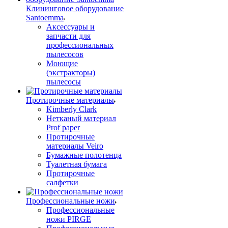
Клининговое оборудование
Santoemma
Аксессуары и
запчасти для
профессиональных
пылесосов
Моющие
(экстракторы)
пылесосы
Протирочные материалы
Kimberly Clark
Нетканый материал
Prof paper
Протирочные
материалы Veiro
Бумажные полотенца
Туалетная бумага
Протирочные
салфетки
Профессиональные ножи
Профессиональные
ножи PIRGE