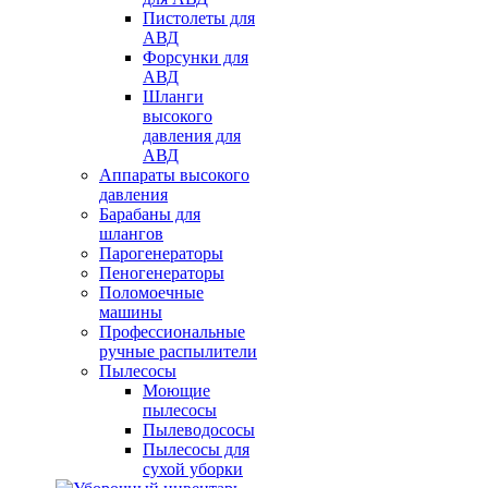
Пистолеты для
АВД
Форсунки для
АВД
Шланги
высокого
давления для
АВД
Аппараты высокого
давления
Барабаны для
шлангов
Парогенераторы
Пеногенераторы
Поломоечные
машины
Профессиональные
ручные распылители
Пылесосы
Моющие
пылесосы
Пылеводососы
Пылесосы для
сухой уборки