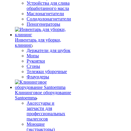
Устройства для слива
обработанного масла
Маслонагнетатели
Солидолонагнетатели
Пеногенераторы
Инвентарь для уборки,
клининг
Держатели для шубок
Мопы
Рукоятки
Сгоны
Тележки уборочные
Флаундеры
Клининговое оборудование
Santoemma
Аксессуары и
запчасти для
профессиональных
пылесосов
Моющие
(экстракторы)