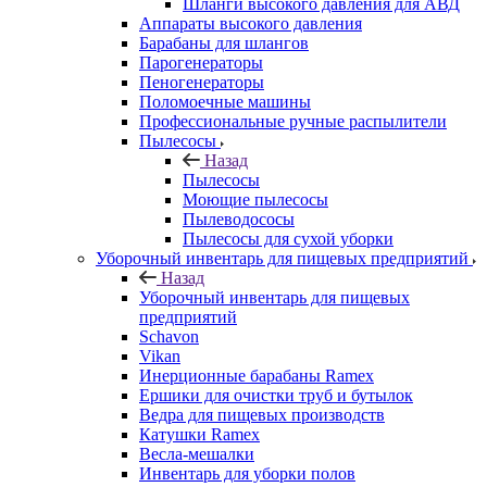
Шланги высокого давления для АВД
Аппараты высокого давления
Барабаны для шлангов
Парогенераторы
Пеногенераторы
Поломоечные машины
Профессиональные ручные распылители
Пылесосы
Назад
Пылесосы
Моющие пылесосы
Пылеводососы
Пылесосы для сухой уборки
Уборочный инвентарь для пищевых предприятий
Назад
Уборочный инвентарь для пищевых
предприятий
Schavon
Vikan
Инерционные барабаны Ramex
Ершики для очистки труб и бутылок
Ведра для пищевых производств
Катушки Ramex
Весла-мешалки
Инвентарь для уборки полов