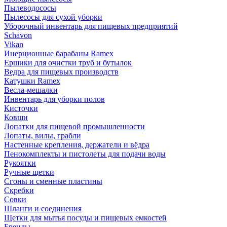
Пылеводососы
Пылесосы для сухой уборки
Уборочный инвентарь для пищевых предприятий
Schavon
Vikan
Инерционные барабаны Ramex
Ершики для очистки труб и бутылок
Ведра для пищевых производств
Катушки Ramex
Весла-мешалки
Инвентарь для уборки полов
Кисточки
Ковши
Лопатки для пищевой промышленности
Лопаты, вилы, грабли
Настенные крепления, держатели и вёдра
Пенокомплекты и пистолеты для подачи воды
Рукоятки
Ручные щетки
Сгоны и сменные пластины
Скребки
Совки
Шланги и соединения
Щетки для мытья посуды и пищевых емкостей
Бренды