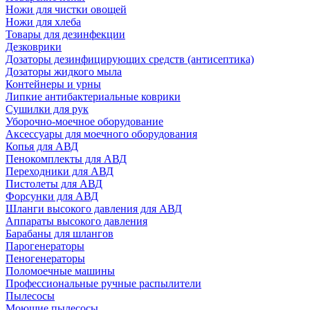
Ножи для чистки овощей
Ножи для хлеба
Товары для дезинфекции
Дезковрики
Дозаторы дезинфицирующих средств (антисептика)
Дозаторы жидкого мыла
Контейнеры и урны
Липкие антибактериальные коврики
Сушилки для рук
Уборочно-моечное оборудование
Аксессуары для моечного оборудования
Копья для АВД
Пенокомплекты для АВД
Переходники для АВД
Пистолеты для АВД
Форсунки для АВД
Шланги высокого давления для АВД
Аппараты высокого давления
Барабаны для шлангов
Парогенераторы
Пеногенераторы
Поломоечные машины
Профессиональные ручные распылители
Пылесосы
Моющие пылесосы