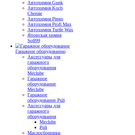
Автохимия Gunk
Автохимия Koch
Chemie
Автохимия Pingo
Автохимия Profi Max
Автохимия Turtle Wax
Японская химия
Soft99
Гаражное оборудование
Аксессуары для
гаражного
оборудования
Meclube
Гаражное
оборудование
Meclube
Гаражное
оборудование Puli
Аксессуары для
гаражного
оборудования
Meclube
Puli
Маслосборники