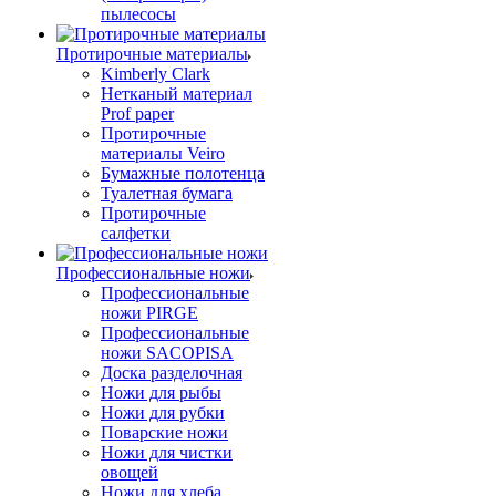
пылесосы
Протирочные материалы
Kimberly Clark
Нетканый материал
Prof paper
Протирочные
материалы Veiro
Бумажные полотенца
Туалетная бумага
Протирочные
салфетки
Профессиональные ножи
Профессиональные
ножи PIRGE
Профессиональные
ножи SACOPISA
Доска разделочная
Ножи для рыбы
Ножи для рубки
Поварские ножи
Ножи для чистки
овощей
Ножи для хлеба