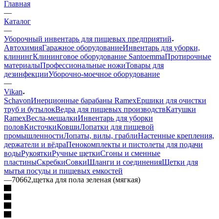
Главная
—
Каталог
—
Уборочный инвентарь для пищевых предприятий
Автохимия
Гаражное оборудование
Инвентарь для уборки,
клининг
Клининговое оборудование Santoemma
Протирочные
материалы
Профессиональные ножи
Товары для
дезинфекции
Уборочно-моечное оборудование
—
Vikan
Schavon
Инерционные барабаны Ramex
Ершики для очистки
труб и бутылок
Ведра для пищевых производств
Катушки
Ramex
Весла-мешалки
Инвентарь для уборки
полов
Кисточки
Ковши
Лопатки для пищевой
промышленности
Лопаты, вилы, грабли
Настенные крепления,
держатели и вёдра
Пенокомплекты и пистолеты для подачи
воды
Рукоятки
Ручные щетки
Сгоны и сменные
пластины
Скребки
Совки
Шланги и соединения
Щетки для
мытья посуды и пищевых емкостей
—
70662,щетка для пола зеленая (мягкая)