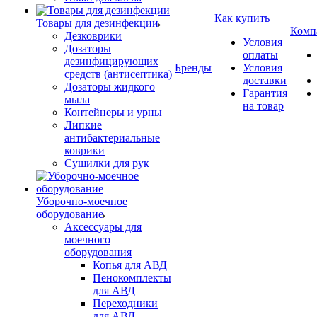
Как купить
Товары для дезинфекции
Комп
Дезковрики
Условия
Дозаторы
оплаты
дезинфицирующих
Бренды
Условия
средств (антисептика)
доставки
Дозаторы жидкого
Гарантия
мыла
на товар
Контейнеры и урны
Липкие
антибактериальные
коврики
Сушилки для рук
Уборочно-моечное
оборудование
Аксессуары для
моечного
оборудования
Копья для АВД
Пенокомплекты
для АВД
Переходники
для АВД