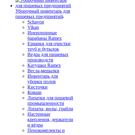
Уборочный инвентарь для
пищевых предприятий
Schavon
Vikan
Инерционные
барабаны Ramex
Ершики для очистки
труб и бутылок
Ведра для пищевых
производств
Катушки Ramex
Весла-мешалки
Инвентарь для
уборки полов
Кисточки
Ковши
Лопатки для пищевой
промышленности
Лопаты, вилы, грабли
Настенные
крепления, держатели
и вёдра
Пенокомплекты и