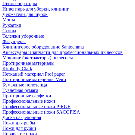
Пеногенераторы
Инвентарь для уборки, клининг
Держатели для шубок
Мопы
Рукоятки
Сгоны
Тележки уборочные
Флаундеры
Клининговое оборудование Santoemma
Аксессуары и запчасти для профессиональных пылесосов
Моющие (экстракторы) пылесосы
Протирочные материалы
Kimberly Clark
Нетканый материал Prof paper
Протирочные материалы Veiro
Бумажные полотенца
Туалетная бумага
Протирочные салфетки
Профессиональные ножи
Профессиональные ножи PIRGE
Профессиональные ножи SACOPISA
Доска разделочная
Ножи для рыбы
Ножи для рубки
Поварские ножи