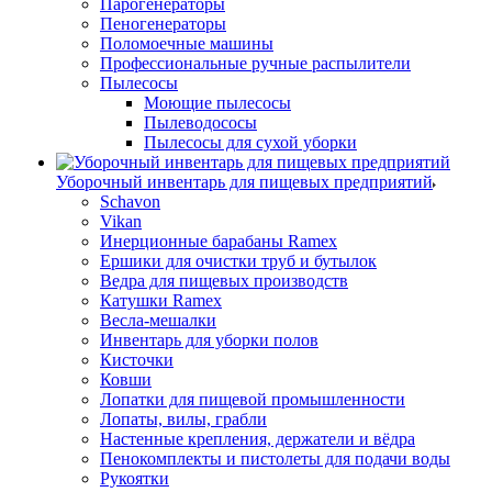
Парогенераторы
Пеногенераторы
Поломоечные машины
Профессиональные ручные распылители
Пылесосы
Моющие пылесосы
Пылеводососы
Пылесосы для сухой уборки
Уборочный инвентарь для пищевых предприятий
Schavon
Vikan
Инерционные барабаны Ramex
Ершики для очистки труб и бутылок
Ведра для пищевых производств
Катушки Ramex
Весла-мешалки
Инвентарь для уборки полов
Кисточки
Ковши
Лопатки для пищевой промышленности
Лопаты, вилы, грабли
Настенные крепления, держатели и вёдра
Пенокомплекты и пистолеты для подачи воды
Рукоятки