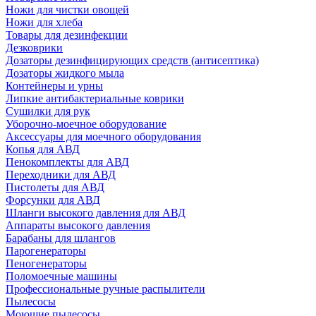
Ножи для чистки овощей
Ножи для хлеба
Товары для дезинфекции
Дезковрики
Дозаторы дезинфицирующих средств (антисептика)
Дозаторы жидкого мыла
Контейнеры и урны
Липкие антибактериальные коврики
Сушилки для рук
Уборочно-моечное оборудование
Аксессуары для моечного оборудования
Копья для АВД
Пенокомплекты для АВД
Переходники для АВД
Пистолеты для АВД
Форсунки для АВД
Шланги высокого давления для АВД
Аппараты высокого давления
Барабаны для шлангов
Парогенераторы
Пеногенераторы
Поломоечные машины
Профессиональные ручные распылители
Пылесосы
Моющие пылесосы