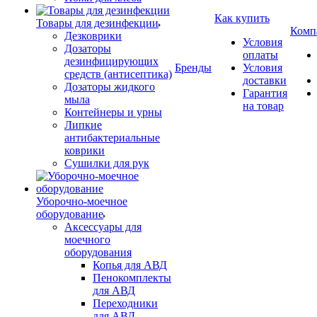
Как купить
Товары для дезинфекции
Комп
Дезковрики
Условия
Дозаторы
оплаты
дезинфицирующих
Бренды
Условия
средств (антисептика)
доставки
Дозаторы жидкого
Гарантия
мыла
на товар
Контейнеры и урны
Липкие
антибактериальные
коврики
Сушилки для рук
Уборочно-моечное
оборудование
Аксессуары для
моечного
оборудования
Копья для АВД
Пенокомплекты
для АВД
Переходники
для АВД