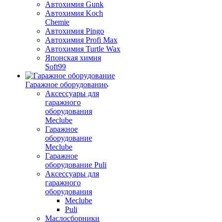
Автохимия Gunk
Автохимия Koch
Chemie
Автохимия Pingo
Автохимия Profi Max
Автохимия Turtle Wax
Японская химия
Soft99
Гаражное оборудование
Аксессуары для
гаражного
оборудования
Meclube
Гаражное
оборудование
Meclube
Гаражное
оборудование Puli
Аксессуары для
гаражного
оборудования
Meclube
Puli
Маслосборники