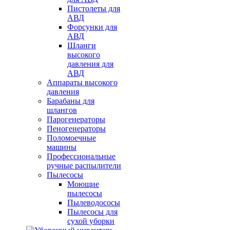
Пистолеты для
АВД
Форсунки для
АВД
Шланги
высокого
давления для
АВД
Аппараты высокого
давления
Барабаны для
шлангов
Парогенераторы
Пеногенераторы
Поломоечные
машины
Профессиональные
ручные распылители
Пылесосы
Моющие
пылесосы
Пылеводососы
Пылесосы для
сухой уборки