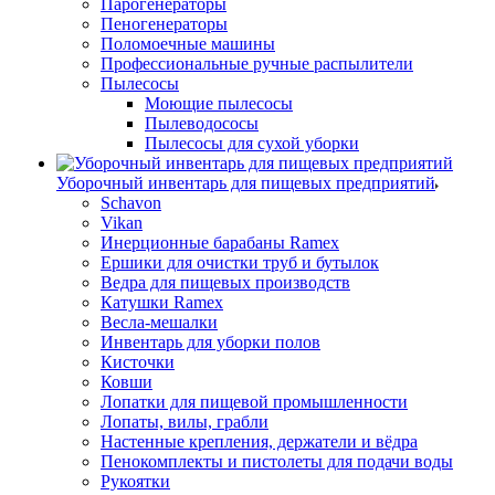
Парогенераторы
Пеногенераторы
Поломоечные машины
Профессиональные ручные распылители
Пылесосы
Моющие пылесосы
Пылеводососы
Пылесосы для сухой уборки
Уборочный инвентарь для пищевых предприятий
Schavon
Vikan
Инерционные барабаны Ramex
Ершики для очистки труб и бутылок
Ведра для пищевых производств
Катушки Ramex
Весла-мешалки
Инвентарь для уборки полов
Кисточки
Ковши
Лопатки для пищевой промышленности
Лопаты, вилы, грабли
Настенные крепления, держатели и вёдра
Пенокомплекты и пистолеты для подачи воды
Рукоятки