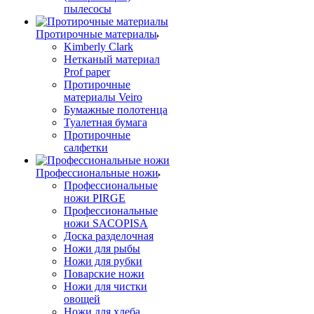
пылесосы
Протирочные материалы
Kimberly Clark
Нетканый материал
Prof paper
Протирочные
материалы Veiro
Бумажные полотенца
Туалетная бумага
Протирочные
салфетки
Профессиональные ножи
Профессиональные
ножи PIRGE
Профессиональные
ножи SACOPISA
Доска разделочная
Ножи для рыбы
Ножи для рубки
Поварские ножи
Ножи для чистки
овощей
Ножи для хлеба