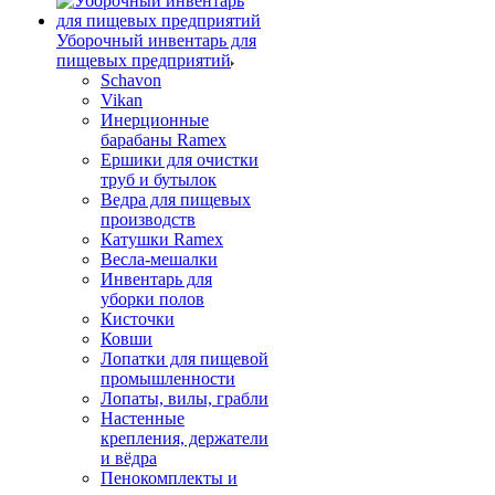
Уборочный инвентарь для
пищевых предприятий
Schavon
Vikan
Инерционные
барабаны Ramex
Ершики для очистки
труб и бутылок
Ведра для пищевых
производств
Катушки Ramex
Весла-мешалки
Инвентарь для
уборки полов
Кисточки
Ковши
Лопатки для пищевой
промышленности
Лопаты, вилы, грабли
Настенные
крепления, держатели
и вёдра
Пенокомплекты и