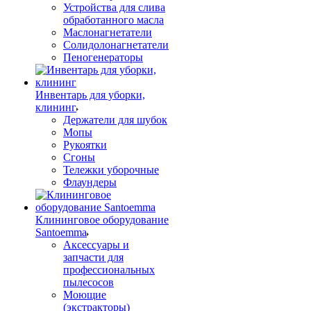
Устройства для слива
обработанного масла
Маслонагнетатели
Солидолонагнетатели
Пеногенераторы
Инвентарь для уборки,
клининг
Держатели для шубок
Мопы
Рукоятки
Сгоны
Тележки уборочные
Флаундеры
Клининговое оборудование
Santoemma
Аксессуары и
запчасти для
профессиональных
пылесосов
Моющие
(экстракторы)