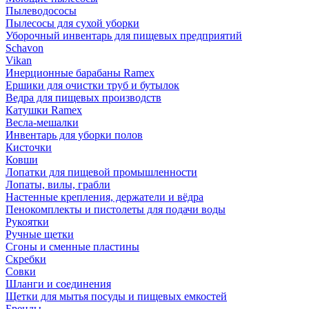
Пылеводососы
Пылесосы для сухой уборки
Уборочный инвентарь для пищевых предприятий
Schavon
Vikan
Инерционные барабаны Ramex
Ершики для очистки труб и бутылок
Ведра для пищевых производств
Катушки Ramex
Весла-мешалки
Инвентарь для уборки полов
Кисточки
Ковши
Лопатки для пищевой промышленности
Лопаты, вилы, грабли
Настенные крепления, держатели и вёдра
Пенокомплекты и пистолеты для подачи воды
Рукоятки
Ручные щетки
Сгоны и сменные пластины
Скребки
Совки
Шланги и соединения
Щетки для мытья посуды и пищевых емкостей
Бренды