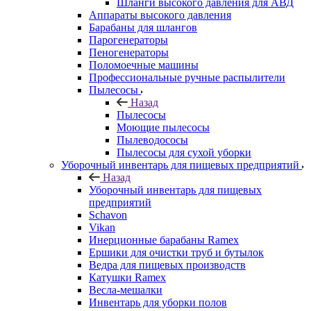
Шланги высокого давления для АВД
Аппараты высокого давления
Барабаны для шлангов
Парогенераторы
Пеногенераторы
Поломоечные машины
Профессиональные ручные распылители
Пылесосы
Назад
Пылесосы
Моющие пылесосы
Пылеводососы
Пылесосы для сухой уборки
Уборочный инвентарь для пищевых предприятий
Назад
Уборочный инвентарь для пищевых
предприятий
Schavon
Vikan
Инерционные барабаны Ramex
Ершики для очистки труб и бутылок
Ведра для пищевых производств
Катушки Ramex
Весла-мешалки
Инвентарь для уборки полов