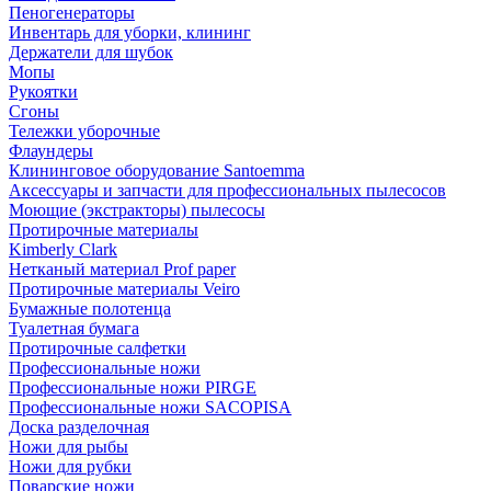
Пеногенераторы
Инвентарь для уборки, клининг
Держатели для шубок
Мопы
Рукоятки
Сгоны
Тележки уборочные
Флаундеры
Клининговое оборудование Santoemma
Аксессуары и запчасти для профессиональных пылесосов
Моющие (экстракторы) пылесосы
Протирочные материалы
Kimberly Clark
Нетканый материал Prof paper
Протирочные материалы Veiro
Бумажные полотенца
Туалетная бумага
Протирочные салфетки
Профессиональные ножи
Профессиональные ножи PIRGE
Профессиональные ножи SACOPISA
Доска разделочная
Ножи для рыбы
Ножи для рубки
Поварские ножи