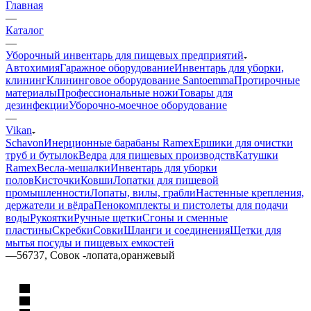
Главная
—
Каталог
—
Уборочный инвентарь для пищевых предприятий
Автохимия
Гаражное оборудование
Инвентарь для уборки,
клининг
Клининговое оборудование Santoemma
Протирочные
материалы
Профессиональные ножи
Товары для
дезинфекции
Уборочно-моечное оборудование
—
Vikan
Schavon
Инерционные барабаны Ramex
Ершики для очистки
труб и бутылок
Ведра для пищевых производств
Катушки
Ramex
Весла-мешалки
Инвентарь для уборки
полов
Кисточки
Ковши
Лопатки для пищевой
промышленности
Лопаты, вилы, грабли
Настенные крепления,
держатели и вёдра
Пенокомплекты и пистолеты для подачи
воды
Рукоятки
Ручные щетки
Сгоны и сменные
пластины
Скребки
Совки
Шланги и соединения
Щетки для
мытья посуды и пищевых емкостей
—
56737, Совок -лопата,оранжевый