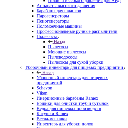
Шланги высокого давления для АВД
Аппараты высокого давления
Барабаны для шлангов
Парогенераторы
Пеногенераторы
Поломоечные машины
Профессиональные ручные распылители
Пылесосы
Назад
Пылесосы
Моющие пылесосы
Пылеводососы
Пылесосы для сухой уборки
Уборочный инвентарь для пищевых предприятий
Назад
Уборочный инвентарь для пищевых
предприятий
Schavon
Vikan
Инерционные барабаны Ramex
Ершики для очистки труб и бутылок
Ведра для пищевых производств
Катушки Ramex
Весла-мешалки
Инвентарь для уборки полов