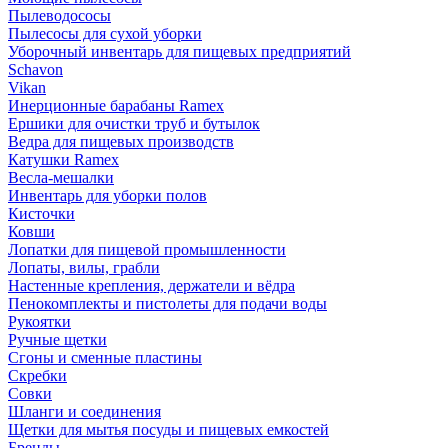
Пылеводососы
Пылесосы для сухой уборки
Уборочный инвентарь для пищевых предприятий
Schavon
Vikan
Инерционные барабаны Ramex
Ершики для очистки труб и бутылок
Ведра для пищевых производств
Катушки Ramex
Весла-мешалки
Инвентарь для уборки полов
Кисточки
Ковши
Лопатки для пищевой промышленности
Лопаты, вилы, грабли
Настенные крепления, держатели и вёдра
Пенокомплекты и пистолеты для подачи воды
Рукоятки
Ручные щетки
Сгоны и сменные пластины
Скребки
Совки
Шланги и соединения
Щетки для мытья посуды и пищевых емкостей
Бренды