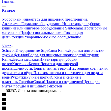
Главная
—
Каталог
—
Уборочный инвентарь для пищевых предприятий
Автохимия
Гаражное оборудование
Инвентарь для уборки,
клининг
Клининговое оборудование Santoemma
Протирочные
материалы
Профессиональные ножи
Товары для
дезинфекции
Уборочно-моечное оборудование
—
Vikan
Schavon
Инерционные барабаны Ramex
Ершики для очистки
труб и бутылок
Ведра для пищевых производств
Катушки
Ramex
Весла-мешалки
Инвентарь для уборки
полов
Кисточки
Ковши
Лопатки для пищевой
промышленности
Лопаты, вилы, грабли
Настенные крепления,
держатели и вёдра
Пенокомплекты и пистолеты для подачи
воды
Рукоятки
Ручные щетки
Сгоны и сменные
пластины
Скребки
Совки
Шланги и соединения
Щетки для
мытья посуды и пищевых емкостей
—
56257, Лопата для пищ.промышл.