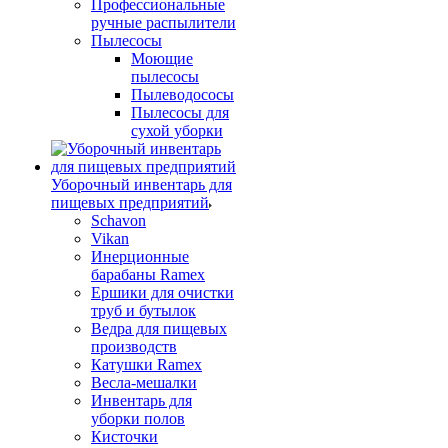
Профессиональные
ручные распылители
Пылесосы
Моющие
пылесосы
Пылеводососы
Пылесосы для
сухой уборки
Уборочный инвентарь для
пищевых предприятий
Schavon
Vikan
Инерционные
барабаны Ramex
Ершики для очистки
труб и бутылок
Ведра для пищевых
производств
Катушки Ramex
Весла-мешалки
Инвентарь для
уборки полов
Кисточки