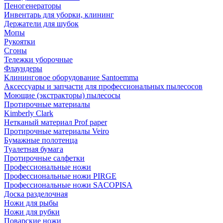
Пеногенераторы
Инвентарь для уборки, клининг
Держатели для шубок
Мопы
Рукоятки
Сгоны
Тележки уборочные
Флаундеры
Клининговое оборудование Santoemma
Аксессуары и запчасти для профессиональных пылесосов
Моющие (экстракторы) пылесосы
Протирочные материалы
Kimberly Clark
Нетканый материал Prof paper
Протирочные материалы Veiro
Бумажные полотенца
Туалетная бумага
Протирочные салфетки
Профессиональные ножи
Профессиональные ножи PIRGE
Профессиональные ножи SACOPISA
Доска разделочная
Ножи для рыбы
Ножи для рубки
Поварские ножи