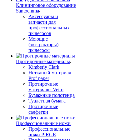
Клининговое оборудование
Santoemma
Аксессуары и
запчасти для
профессиональных
пылесосов
Моющие
(экстракторы)
пылесосы
Протирочные материалы
Kimberly Clark
Нетканый материал
Prof paper
Протирочные
материалы Veiro
Бумажные полотенца
Туалетная бумага
Протирочные
салфетки
Профессиональные ножи
Профессиональные
ножи PIRGE