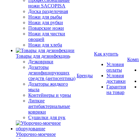
Профессиональные
ножи SACOPISA
Доска разделочная
Ножи для рыбы
Ножи для рубки
Поварские ножи
Ножи для чистки
овощей
Ножи для хлеба
Как купить
Товары для дезинфекции
Комп
Дезковрики
Условия
Дозаторы
оплаты
дезинфицирующих
Бренды
Условия
средств (антисептика)
доставки
Дозаторы жидкого
Гарантия
мыла
на товар
Контейнеры и урны
Липкие
антибактериальные
коврики
Сушилки для рук
Уборочно-моечное