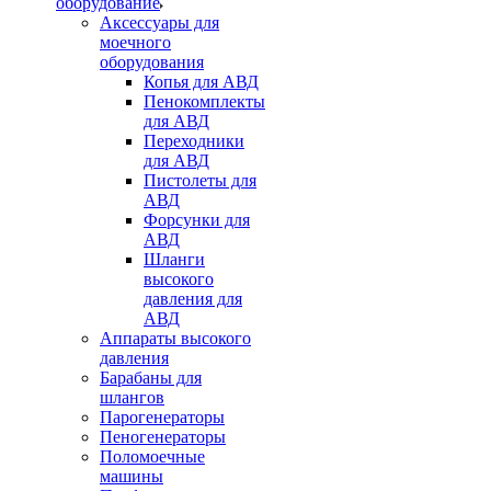
оборудование
Аксессуары для
моечного
оборудования
Копья для АВД
Пенокомплекты
для АВД
Переходники
для АВД
Пистолеты для
АВД
Форсунки для
АВД
Шланги
высокого
давления для
АВД
Аппараты высокого
давления
Барабаны для
шлангов
Парогенераторы
Пеногенераторы
Поломоечные
машины