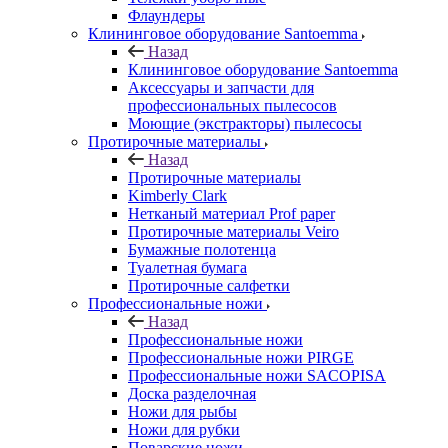
Флаундеры
Клининговое оборудование Santoemma
Назад
Клининговое оборудование Santoemma
Аксессуары и запчасти для
профессиональных пылесосов
Моющие (экстракторы) пылесосы
Протирочные материалы
Назад
Протирочные материалы
Kimberly Clark
Нетканый материал Prof paper
Протирочные материалы Veiro
Бумажные полотенца
Туалетная бумага
Протирочные салфетки
Профессиональные ножи
Назад
Профессиональные ножи
Профессиональные ножи PIRGE
Профессиональные ножи SACOPISA
Доска разделочная
Ножи для рыбы
Ножи для рубки
Поварские ножи