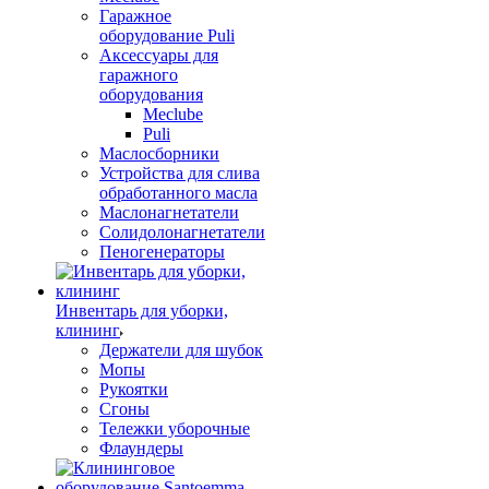
Гаражное
оборудование Puli
Аксессуары для
гаражного
оборудования
Meclube
Puli
Маслосборники
Устройства для слива
обработанного масла
Маслонагнетатели
Солидолонагнетатели
Пеногенераторы
Инвентарь для уборки,
клининг
Держатели для шубок
Мопы
Рукоятки
Сгоны
Тележки уборочные
Флаундеры