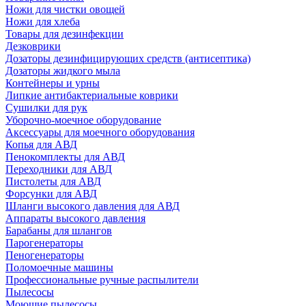
Ножи для чистки овощей
Ножи для хлеба
Товары для дезинфекции
Дезковрики
Дозаторы дезинфицирующих средств (антисептика)
Дозаторы жидкого мыла
Контейнеры и урны
Липкие антибактериальные коврики
Сушилки для рук
Уборочно-моечное оборудование
Аксессуары для моечного оборудования
Копья для АВД
Пенокомплекты для АВД
Переходники для АВД
Пистолеты для АВД
Форсунки для АВД
Шланги высокого давления для АВД
Аппараты высокого давления
Барабаны для шлангов
Парогенераторы
Пеногенераторы
Поломоечные машины
Профессиональные ручные распылители
Пылесосы
Моющие пылесосы