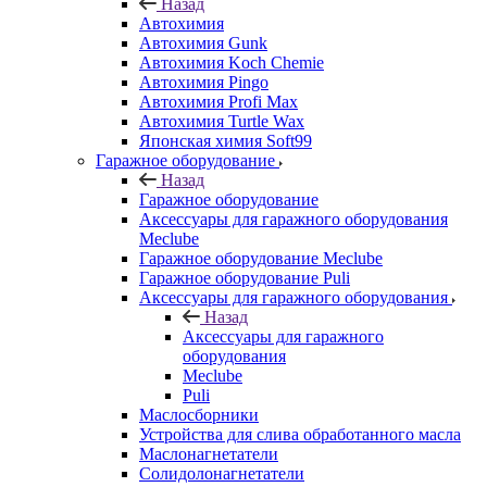
Назад
Автохимия
Автохимия Gunk
Автохимия Koch Chemie
Автохимия Pingo
Автохимия Profi Max
Автохимия Turtle Wax
Японская химия Soft99
Гаражное оборудование
Назад
Гаражное оборудование
Аксессуары для гаражного оборудования
Meclube
Гаражное оборудование Meclube
Гаражное оборудование Puli
Аксессуары для гаражного оборудования
Назад
Аксессуары для гаражного
оборудования
Meclube
Puli
Маслосборники
Устройства для слива обработанного масла
Маслонагнетатели
Солидолонагнетатели