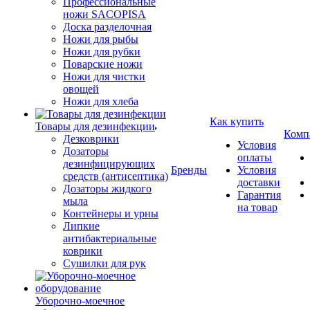
Профессиональные
ножи SACOPISA
Доска разделочная
Ножи для рыбы
Ножи для рубки
Поварские ножи
Ножи для чистки
овощей
Ножи для хлеба
Как купить
Товары для дезинфекции
Комп
Дезковрики
Условия
Дозаторы
оплаты
дезинфицирующих
Бренды
Условия
средств (антисептика)
доставки
Дозаторы жидкого
Гарантия
мыла
на товар
Контейнеры и урны
Липкие
антибактериальные
коврики
Сушилки для рук
Уборочно-моечное