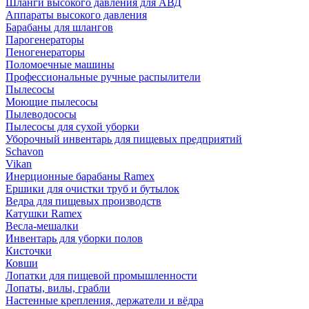
Шланги высокого давления для АВД
Аппараты высокого давления
Барабаны для шлангов
Парогенераторы
Пеногенераторы
Поломоечные машины
Профессиональные ручные распылители
Пылесосы
Моющие пылесосы
Пылеводососы
Пылесосы для сухой уборки
Уборочный инвентарь для пищевых предприятий
Schavon
Vikan
Инерционные барабаны Ramex
Ершики для очистки труб и бутылок
Ведра для пищевых производств
Катушки Ramex
Весла-мешалки
Инвентарь для уборки полов
Кисточки
Ковши
Лопатки для пищевой промышленности
Лопаты, вилы, грабли
Настенные крепления, держатели и вёдра