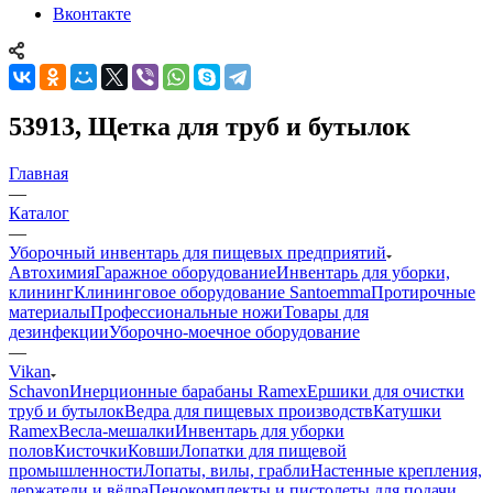
Вконтакте
53913, Щетка для труб и бутылок
Главная
—
Каталог
—
Уборочный инвентарь для пищевых предприятий
Автохимия
Гаражное оборудование
Инвентарь для уборки,
клининг
Клининговое оборудование Santoemma
Протирочные
материалы
Профессиональные ножи
Товары для
дезинфекции
Уборочно-моечное оборудование
—
Vikan
Schavon
Инерционные барабаны Ramex
Ершики для очистки
труб и бутылок
Ведра для пищевых производств
Катушки
Ramex
Весла-мешалки
Инвентарь для уборки
полов
Кисточки
Ковши
Лопатки для пищевой
промышленности
Лопаты, вилы, грабли
Настенные крепления,
держатели и вёдра
Пенокомплекты и пистолеты для подачи