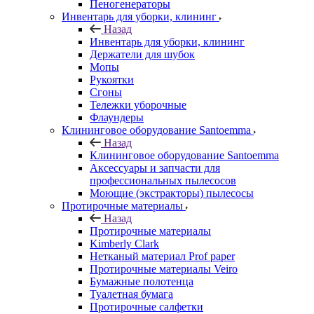
Пеногенераторы
Инвентарь для уборки, клининг
Назад
Инвентарь для уборки, клининг
Держатели для шубок
Мопы
Рукоятки
Сгоны
Тележки уборочные
Флаундеры
Клининговое оборудование Santoemma
Назад
Клининговое оборудование Santoemma
Аксессуары и запчасти для
профессиональных пылесосов
Моющие (экстракторы) пылесосы
Протирочные материалы
Назад
Протирочные материалы
Kimberly Clark
Нетканый материал Prof paper
Протирочные материалы Veiro
Бумажные полотенца
Туалетная бумага
Протирочные салфетки