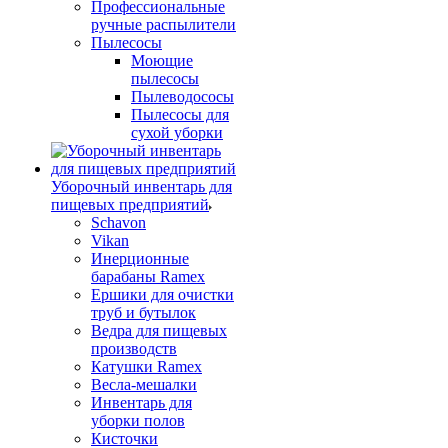
Профессиональные
ручные распылители
Пылесосы
Моющие
пылесосы
Пылеводососы
Пылесосы для
сухой уборки
Уборочный инвентарь для
пищевых предприятий
Schavon
Vikan
Инерционные
барабаны Ramex
Ершики для очистки
труб и бутылок
Ведра для пищевых
производств
Катушки Ramex
Весла-мешалки
Инвентарь для
уборки полов
Кисточки