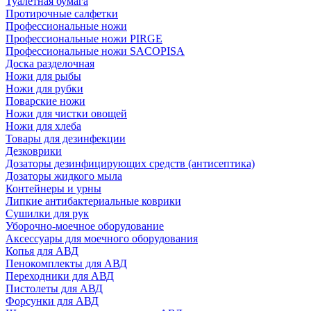
Туалетная бумага
Протирочные салфетки
Профессиональные ножи
Профессиональные ножи PIRGE
Профессиональные ножи SACOPISA
Доска разделочная
Ножи для рыбы
Ножи для рубки
Поварские ножи
Ножи для чистки овощей
Ножи для хлеба
Товары для дезинфекции
Дезковрики
Дозаторы дезинфицирующих средств (антисептика)
Дозаторы жидкого мыла
Контейнеры и урны
Липкие антибактериальные коврики
Сушилки для рук
Уборочно-моечное оборудование
Аксессуары для моечного оборудования
Копья для АВД
Пенокомплекты для АВД
Переходники для АВД
Пистолеты для АВД
Форсунки для АВД