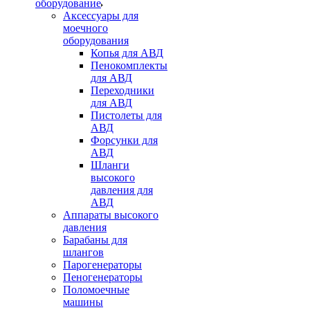
оборудование
Аксессуары для
моечного
оборудования
Копья для АВД
Пенокомплекты
для АВД
Переходники
для АВД
Пистолеты для
АВД
Форсунки для
АВД
Шланги
высокого
давления для
АВД
Аппараты высокого
давления
Барабаны для
шлангов
Парогенераторы
Пеногенераторы
Поломоечные
машины