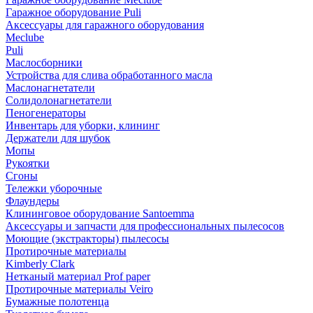
Гаражное оборудование Puli
Аксессуары для гаражного оборудования
Meclube
Puli
Маслосборники
Устройства для слива обработанного масла
Маслонагнетатели
Солидолонагнетатели
Пеногенераторы
Инвентарь для уборки, клининг
Держатели для шубок
Мопы
Рукоятки
Сгоны
Тележки уборочные
Флаундеры
Клининговое оборудование Santoemma
Аксессуары и запчасти для профессиональных пылесосов
Моющие (экстракторы) пылесосы
Протирочные материалы
Kimberly Clark
Нетканый материал Prof paper
Протирочные материалы Veiro
Бумажные полотенца