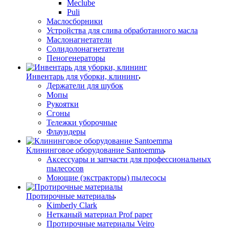
Meclube
Puli
Маслосборники
Устройства для слива обработанного масла
Маслонагнетатели
Солидолонагнетатели
Пеногенераторы
Инвентарь для уборки, клининг
Держатели для шубок
Мопы
Рукоятки
Сгоны
Тележки уборочные
Флаундеры
Клининговое оборудование Santoemma
Аксессуары и запчасти для профессиональных
пылесосов
Моющие (экстракторы) пылесосы
Протирочные материалы
Kimberly Clark
Нетканый материал Prof paper
Протирочные материалы Veiro