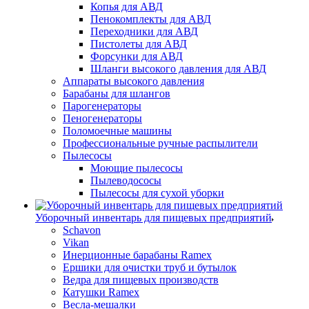
Копья для АВД
Пенокомплекты для АВД
Переходники для АВД
Пистолеты для АВД
Форсунки для АВД
Шланги высокого давления для АВД
Аппараты высокого давления
Барабаны для шлангов
Парогенераторы
Пеногенераторы
Поломоечные машины
Профессиональные ручные распылители
Пылесосы
Моющие пылесосы
Пылеводососы
Пылесосы для сухой уборки
Уборочный инвентарь для пищевых предприятий
Schavon
Vikan
Инерционные барабаны Ramex
Ершики для очистки труб и бутылок
Ведра для пищевых производств
Катушки Ramex
Весла-мешалки