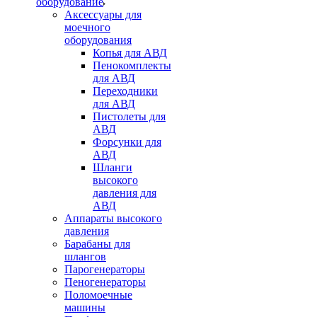
оборудование
Аксессуары для
моечного
оборудования
Копья для АВД
Пенокомплекты
для АВД
Переходники
для АВД
Пистолеты для
АВД
Форсунки для
АВД
Шланги
высокого
давления для
АВД
Аппараты высокого
давления
Барабаны для
шлангов
Парогенераторы
Пеногенераторы
Поломоечные
машины