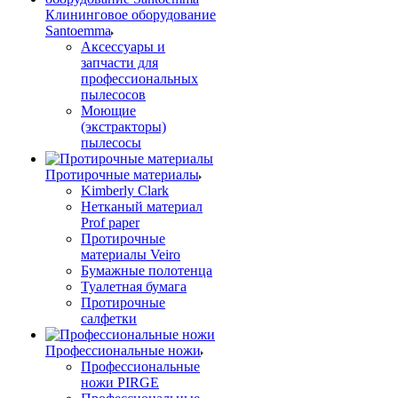
Клининговое оборудование
Santoemma
Аксессуары и
запчасти для
профессиональных
пылесосов
Моющие
(экстракторы)
пылесосы
Протирочные материалы
Kimberly Clark
Нетканый материал
Prof paper
Протирочные
материалы Veiro
Бумажные полотенца
Туалетная бумага
Протирочные
салфетки
Профессиональные ножи
Профессиональные
ножи PIRGE