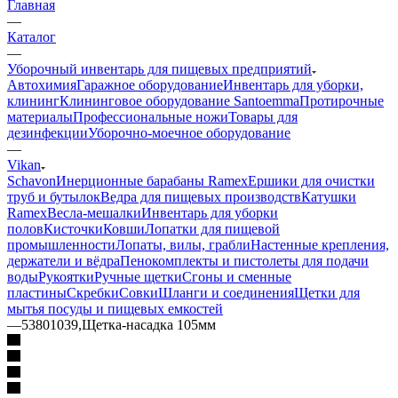
Главная
—
Каталог
—
Уборочный инвентарь для пищевых предприятий
Автохимия
Гаражное оборудование
Инвентарь для уборки,
клининг
Клининговое оборудование Santoemma
Протирочные
материалы
Профессиональные ножи
Товары для
дезинфекции
Уборочно-моечное оборудование
—
Vikan
Schavon
Инерционные барабаны Ramex
Ершики для очистки
труб и бутылок
Ведра для пищевых производств
Катушки
Ramex
Весла-мешалки
Инвентарь для уборки
полов
Кисточки
Ковши
Лопатки для пищевой
промышленности
Лопаты, вилы, грабли
Настенные крепления,
держатели и вёдра
Пенокомплекты и пистолеты для подачи
воды
Рукоятки
Ручные щетки
Сгоны и сменные
пластины
Скребки
Совки
Шланги и соединения
Щетки для
мытья посуды и пищевых емкостей
—
53801039,Щетка-насадка 105мм