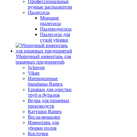
Профессиональные
ручные распылители
Пылесосы
Моющие
пылесосы
Пылеводососы
Пылесосы для
сухой уборки
Уборочный инвентарь для
пищевых предприятий
Schavon
Vikan
Инерционные
барабаны Ramex
Ершики для очистки
труб и бутылок
Ведра для пищевых
производств
Катушки Ramex
Весла-мешалки
Инвентарь для
уборки полов
Кисточки