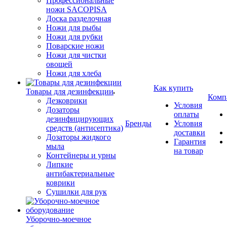
Профессиональные
ножи SACOPISA
Доска разделочная
Ножи для рыбы
Ножи для рубки
Поварские ножи
Ножи для чистки
овощей
Ножи для хлеба
Как купить
Товары для дезинфекции
Комп
Дезковрики
Условия
Дозаторы
оплаты
дезинфицирующих
Бренды
Условия
средств (антисептика)
доставки
Дозаторы жидкого
Гарантия
мыла
на товар
Контейнеры и урны
Липкие
антибактериальные
коврики
Сушилки для рук
Уборочно-моечное