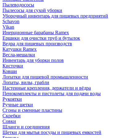
Пылеводососы
Пылесосы для сухой уборки
Уборочный инвентарь для пищевых предприятий
Schavon
Vikan
Инерционные барабаны Ramex
Ершики для очистки труб и бутылок
Ведра для пищевых производств
Катушки Ramex
Весла-мешалки
Инвентарь для уборки полов
Кисточки
Ковши
Лопатки для пищевой промышленности
Лопаты, вилы, грабли
Настенные крепления, держатели и вёдра
Пенокомплекты и пистолеты для подачи воды
Рукоятки
Ручные щетки
Сгоны и сменные пластины
Скребки
Совки
Шланги и соединения
Щетки для мытья посуды и пищевых емкостей
Бренды