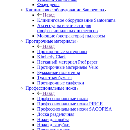
Флаундеры
Клининговое оборудование Santoemma
Назад
Клининговое оборудование Santoemma
Аксессуары и запчасти для
профессиональных пылесосов
Моющие (экстракторы) пылесосы
Протирочные материалы
Назад
Протирочные материалы
Kimberly Clark
Нетканый материал Prof paper
Протирочные материалы Veiro
Бумажные полотенца
Туалетная бумага
Протирочные салфетки
Профессиональные ножи
Назад
Профессиональные ножи
Профессиональные ножи PIRGE
Профессиональные ножи SACOPISA
Доска разделочная
Ножи для рыбы
Ножи для рубки
Поварские ножи