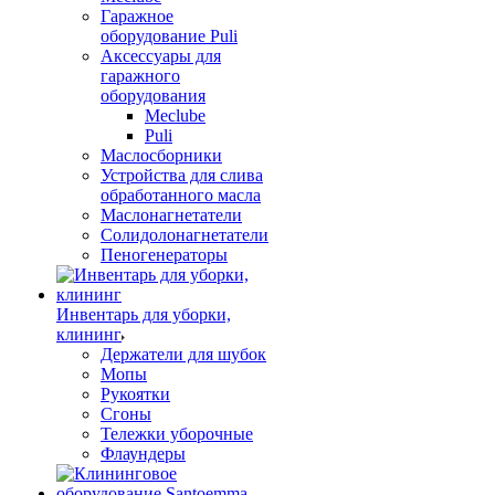
Гаражное
оборудование Puli
Аксессуары для
гаражного
оборудования
Meclube
Puli
Маслосборники
Устройства для слива
обработанного масла
Маслонагнетатели
Солидолонагнетатели
Пеногенераторы
Инвентарь для уборки,
клининг
Держатели для шубок
Мопы
Рукоятки
Сгоны
Тележки уборочные
Флаундеры