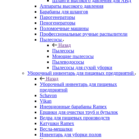
Шланги высокого давления для АВД
Аппараты высокого давления
Барабаны для шлангов
Парогенераторы
Пеногенераторы
Поломоечные машины
Профессиональные ручные распылители
Пылесосы
Назад
Пылесосы
Моющие пылесосы
Пылеводососы
Пылесосы для сухой уборки
Уборочный инвентарь для пищевых предприятий
Назад
Уборочный инвентарь для пищевых
предприятий
Schavon
Vikan
Инерционные барабаны Ramex
Ершики для очистки труб и бутылок
Ведра для пищевых производств
Катушки Ramex
Весла-мешалки
Инвентарь для уборки полов