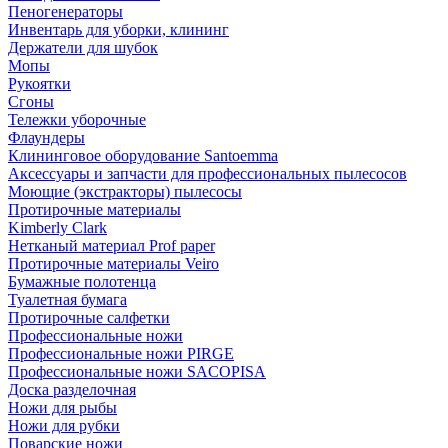
Пеногенераторы
Инвентарь для уборки, клининг
Держатели для шубок
Мопы
Рукоятки
Сгоны
Тележки уборочные
Флаундеры
Клининговое оборудование Santoemma
Аксессуары и запчасти для профессиональных пылесосов
Моющие (экстракторы) пылесосы
Протирочные материалы
Kimberly Clark
Нетканый материал Prof paper
Протирочные материалы Veiro
Бумажные полотенца
Туалетная бумага
Протирочные салфетки
Профессиональные ножи
Профессиональные ножи PIRGE
Профессиональные ножи SACOPISA
Доска разделочная
Ножи для рыбы
Ножи для рубки
Поварские ножи