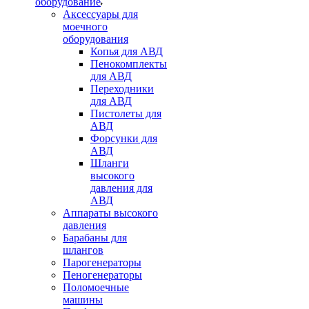
оборудование
Аксессуары для
моечного
оборудования
Копья для АВД
Пенокомплекты
для АВД
Переходники
для АВД
Пистолеты для
АВД
Форсунки для
АВД
Шланги
высокого
давления для
АВД
Аппараты высокого
давления
Барабаны для
шлангов
Парогенераторы
Пеногенераторы
Поломоечные
машины