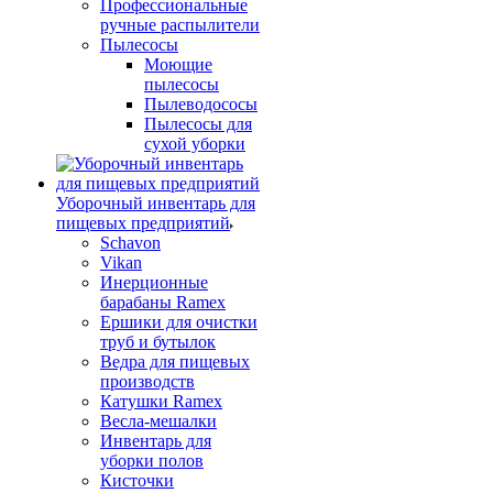
Профессиональные
ручные распылители
Пылесосы
Моющие
пылесосы
Пылеводососы
Пылесосы для
сухой уборки
Уборочный инвентарь для
пищевых предприятий
Schavon
Vikan
Инерционные
барабаны Ramex
Ершики для очистки
труб и бутылок
Ведра для пищевых
производств
Катушки Ramex
Весла-мешалки
Инвентарь для
уборки полов
Кисточки