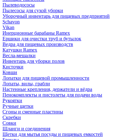
Пылеводососы
Пылесосы для сухой уборки
Уборочный инвентарь для пищевых предприятий
Schavon
Vikan
Инерционные барабаны Ramex
Ершики для очистки труб и бутылок
Ведра для пищевых производств
Катушки Ramex
Весла-мешалки
Инвентарь для уборки полов
Кисточки
Ковши
Лопатки для пищевой промышленности
Лопаты, вилы, грабли
Настенные крепления, держатели и вёдра
Пенокомплекты и пистолеты для подачи воды
Рукоятки
Ручные щетки
Сгоны и сменные пластины
Скребки
Совки
Шланги и соединения
Щетки для мытья посуды и пищевых емкостей
Бренды