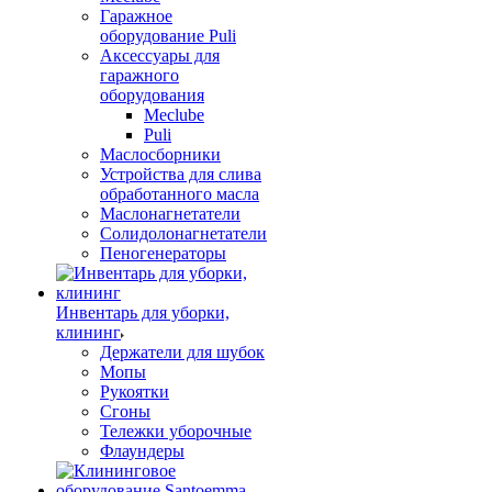
Гаражное
оборудование Puli
Аксессуары для
гаражного
оборудования
Meclube
Puli
Маслосборники
Устройства для слива
обработанного масла
Маслонагнетатели
Солидолонагнетатели
Пеногенераторы
Инвентарь для уборки,
клининг
Держатели для шубок
Мопы
Рукоятки
Сгоны
Тележки уборочные
Флаундеры