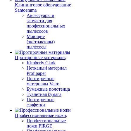
Клининговое оборудование
Santoemma
Аксессуары и
запчасти для
профессиональных
пылесосов
Моющие
(экстракторы)
пылесосы
Протирочные материалы
Kimberly Clark
Нетканый материал
Prof paper
Протирочные
материалы Veiro
Бумажные полотенца
Туалетная бумага
Протирочные
салфетки
Профессиональные ножи
Профессиональные
ножи PIRGE