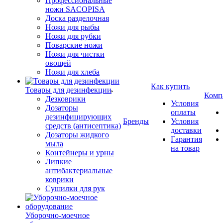
Профессиональные
ножи SACOPISA
Доска разделочная
Ножи для рыбы
Ножи для рубки
Поварские ножи
Ножи для чистки
овощей
Ножи для хлеба
Как купить
Товары для дезинфекции
Комп
Дезковрики
Условия
Дозаторы
оплаты
дезинфицирующих
Бренды
Условия
средств (антисептика)
доставки
Дозаторы жидкого
Гарантия
мыла
на товар
Контейнеры и урны
Липкие
антибактериальные
коврики
Сушилки для рук
Уборочно-моечное