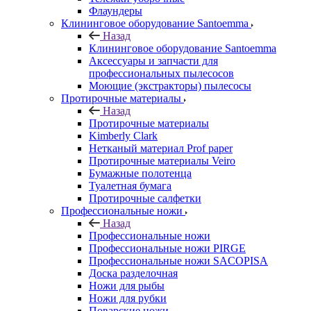
Флаундеры
Клининговое оборудование Santoemma
Назад
Клининговое оборудование Santoemma
Аксессуары и запчасти для
профессиональных пылесосов
Моющие (экстракторы) пылесосы
Протирочные материалы
Назад
Протирочные материалы
Kimberly Clark
Нетканый материал Prof paper
Протирочные материалы Veiro
Бумажные полотенца
Туалетная бумага
Протирочные салфетки
Профессиональные ножи
Назад
Профессиональные ножи
Профессиональные ножи PIRGE
Профессиональные ножи SACOPISA
Доска разделочная
Ножи для рыбы
Ножи для рубки
Поварские ножи