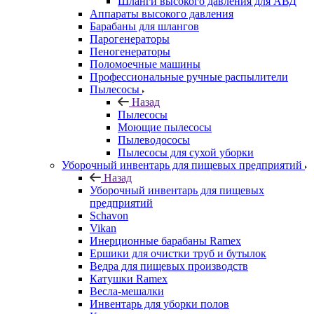
Шланги высокого давления для АВД
Аппараты высокого давления
Барабаны для шлангов
Парогенераторы
Пеногенераторы
Поломоечные машины
Профессиональные ручные распылители
Пылесосы
Назад
Пылесосы
Моющие пылесосы
Пылеводососы
Пылесосы для сухой уборки
Уборочный инвентарь для пищевых предприятий
Назад
Уборочный инвентарь для пищевых
предприятий
Schavon
Vikan
Инерционные барабаны Ramex
Ершики для очистки труб и бутылок
Ведра для пищевых производств
Катушки Ramex
Весла-мешалки
Инвентарь для уборки полов