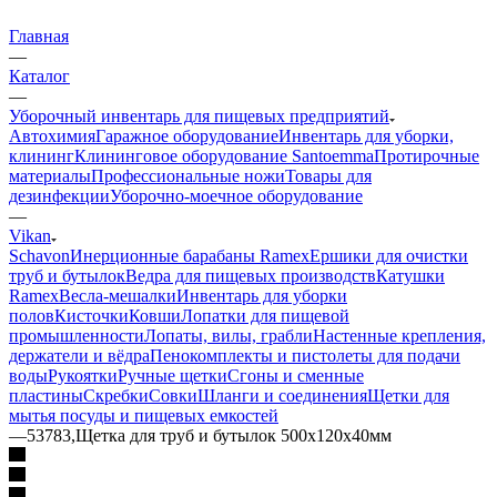
Главная
—
Каталог
—
Уборочный инвентарь для пищевых предприятий
Автохимия
Гаражное оборудование
Инвентарь для уборки,
клининг
Клининговое оборудование Santoemma
Протирочные
материалы
Профессиональные ножи
Товары для
дезинфекции
Уборочно-моечное оборудование
—
Vikan
Schavon
Инерционные барабаны Ramex
Ершики для очистки
труб и бутылок
Ведра для пищевых производств
Катушки
Ramex
Весла-мешалки
Инвентарь для уборки
полов
Кисточки
Ковши
Лопатки для пищевой
промышленности
Лопаты, вилы, грабли
Настенные крепления,
держатели и вёдра
Пенокомплекты и пистолеты для подачи
воды
Рукоятки
Ручные щетки
Сгоны и сменные
пластины
Скребки
Совки
Шланги и соединения
Щетки для
мытья посуды и пищевых емкостей
—
53783,Щетка для труб и бутылок 500х120х40мм