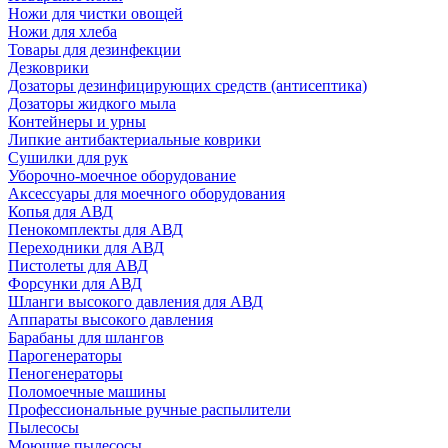
Ножи для чистки овощей
Ножи для хлеба
Товары для дезинфекции
Дезковрики
Дозаторы дезинфицирующих средств (антисептика)
Дозаторы жидкого мыла
Контейнеры и урны
Липкие антибактериальные коврики
Сушилки для рук
Уборочно-моечное оборудование
Аксессуары для моечного оборудования
Копья для АВД
Пенокомплекты для АВД
Переходники для АВД
Пистолеты для АВД
Форсунки для АВД
Шланги высокого давления для АВД
Аппараты высокого давления
Барабаны для шлангов
Парогенераторы
Пеногенераторы
Поломоечные машины
Профессиональные ручные распылители
Пылесосы
Моющие пылесосы