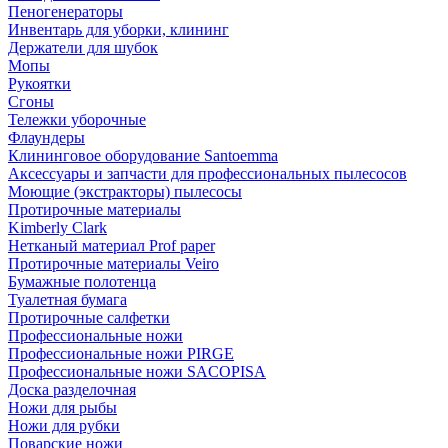
Пеногенераторы
Инвентарь для уборки, клининг
Держатели для шубок
Мопы
Рукоятки
Сгоны
Тележки уборочные
Флаундеры
Клининговое оборудование Santoemma
Аксессуары и запчасти для профессиональных пылесосов
Моющие (экстракторы) пылесосы
Протирочные материалы
Kimberly Clark
Нетканый материал Prof paper
Протирочные материалы Veiro
Бумажные полотенца
Туалетная бумага
Протирочные салфетки
Профессиональные ножи
Профессиональные ножи PIRGE
Профессиональные ножи SACOPISA
Доска разделочная
Ножи для рыбы
Ножи для рубки
Поварские ножи