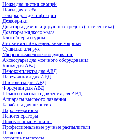
Ножи для чистки овощей
Ножи для хлеба
Товары для дезинфекции
Дезковрики
Дозаторы дезинфицирующих средств (антисептика)
Дозаторы жидкого мыла
Контейнеры и урны
Липкие антибактериальные коврики
Сушилки для рук
Уборочно-моечное оборудование
Аксессуары для моечного оборудования
Копья для АВД
Пенокомплекты для АВД
Переходники для АВД
Пистолеты для АВД
Форсунки для АВД
Шланги высокого давления для АВД
Аппараты высокого давления
Барабаны для шлангов
Парогенераторы
Пеногенераторы
Поломоечные машины
Профессиональные ручные распылители
Пылесосы
Моющие пылесосы