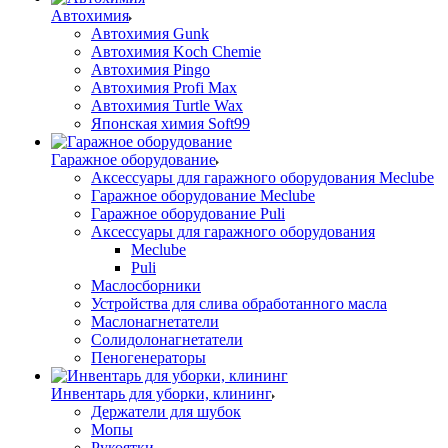
Автохимия
Автохимия Gunk
Автохимия Koch Chemie
Автохимия Pingo
Автохимия Profi Max
Автохимия Turtle Wax
Японская химия Soft99
Гаражное оборудование
Аксессуары для гаражного оборудования Meclube
Гаражное оборудование Meclube
Гаражное оборудование Puli
Аксессуары для гаражного оборудования
Meclube
Puli
Маслосборники
Устройства для слива обработанного масла
Маслонагнетатели
Солидолонагнетатели
Пеногенераторы
Инвентарь для уборки, клининг
Держатели для шубок
Мопы
Рукоятки