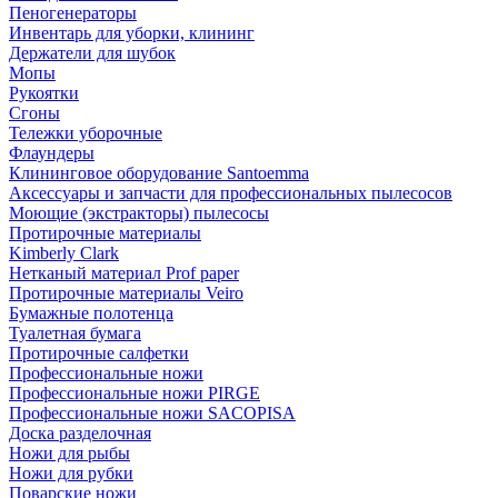
Пеногенераторы
Инвентарь для уборки, клининг
Держатели для шубок
Мопы
Рукоятки
Сгоны
Тележки уборочные
Флаундеры
Клининговое оборудование Santoemma
Аксессуары и запчасти для профессиональных пылесосов
Моющие (экстракторы) пылесосы
Протирочные материалы
Kimberly Clark
Нетканый материал Prof paper
Протирочные материалы Veiro
Бумажные полотенца
Туалетная бумага
Протирочные салфетки
Профессиональные ножи
Профессиональные ножи PIRGE
Профессиональные ножи SACOPISA
Доска разделочная
Ножи для рыбы
Ножи для рубки
Поварские ножи