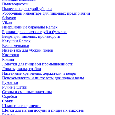
Пылеводососы
Пылесосы для сухой уборки
Уборочный инвентарь для пищевых предприятий
Schavon
Vikan
Инерционные барабаны Ramex
Ершики для очистки труб и бутылок
Ведра для пищевых производств
Катушки Ramex
Весла-мешалки
Инвентарь для уборки полов
Кисточки
Ковши
Лопатки для пищевой промышленности
Лопаты, вилы, грабли
Настенные крепления, держатели и вёдра
Пенокомплекты и пистолеты для подачи воды
Рукоятки
Ручные щетки
Сгоны и сменные пластины
Скребки
Совки
Шланги и соединения
Щетки для мытья посуды и пищевых емкостей
Бренды