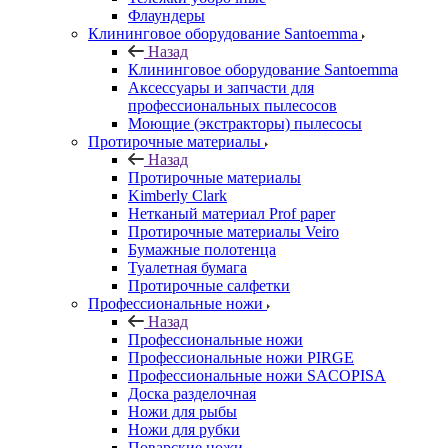
Флаундеры
Клининговое оборудование Santoemma
Назад
Клининговое оборудование Santoemma
Аксессуары и запчасти для
профессиональных пылесосов
Моющие (экстракторы) пылесосы
Протирочные материалы
Назад
Протирочные материалы
Kimberly Clark
Нетканый материал Prof paper
Протирочные материалы Veiro
Бумажные полотенца
Туалетная бумага
Протирочные салфетки
Профессиональные ножи
Назад
Профессиональные ножи
Профессиональные ножи PIRGE
Профессиональные ножи SACOPISA
Доска разделочная
Ножи для рыбы
Ножи для рубки
Поварские ножи