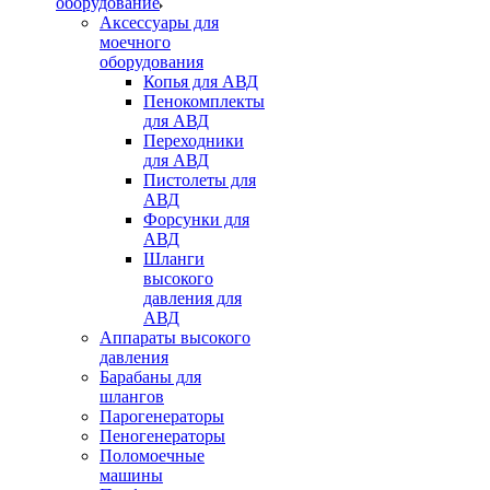
оборудование
Аксессуары для
моечного
оборудования
Копья для АВД
Пенокомплекты
для АВД
Переходники
для АВД
Пистолеты для
АВД
Форсунки для
АВД
Шланги
высокого
давления для
АВД
Аппараты высокого
давления
Барабаны для
шлангов
Парогенераторы
Пеногенераторы
Поломоечные
машины