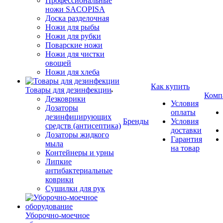
Профессиональные
ножи SACOPISA
Доска разделочная
Ножи для рыбы
Ножи для рубки
Поварские ножи
Ножи для чистки
овощей
Ножи для хлеба
Как купить
Товары для дезинфекции
Комп
Дезковрики
Условия
Дозаторы
оплаты
дезинфицирующих
Бренды
Условия
средств (антисептика)
доставки
Дозаторы жидкого
Гарантия
мыла
на товар
Контейнеры и урны
Липкие
антибактериальные
коврики
Сушилки для рук
Уборочно-моечное