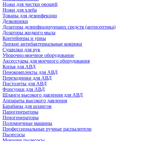
Ножи для чистки овощей
Ножи для хлеба
Товары для дезинфекции
Дезковрики
Дозаторы дезинфицирующих средств (антисептика)
Дозаторы жидкого мыла
Контейнеры и урны
Липкие антибактериальные коврики
Сушилки для рук
Уборочно-моечное оборудование
Аксессуары для моечного оборудования
Копья для АВД
Пенокомплекты для АВД
Переходники для АВД
Пистолеты для АВД
Форсунки для АВД
Шланги высокого давления для АВД
Аппараты высокого давления
Барабаны для шлангов
Парогенераторы
Пеногенераторы
Поломоечные машины
Профессиональные ручные распылители
Пылесосы
Моющие пылесосы