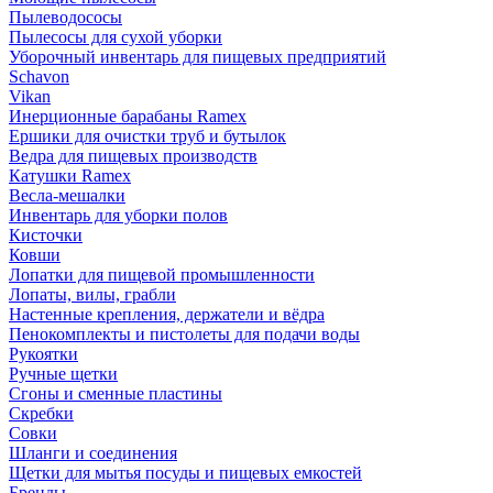
Пылеводососы
Пылесосы для сухой уборки
Уборочный инвентарь для пищевых предприятий
Schavon
Vikan
Инерционные барабаны Ramex
Ершики для очистки труб и бутылок
Ведра для пищевых производств
Катушки Ramex
Весла-мешалки
Инвентарь для уборки полов
Кисточки
Ковши
Лопатки для пищевой промышленности
Лопаты, вилы, грабли
Настенные крепления, держатели и вёдра
Пенокомплекты и пистолеты для подачи воды
Рукоятки
Ручные щетки
Сгоны и сменные пластины
Скребки
Совки
Шланги и соединения
Щетки для мытья посуды и пищевых емкостей
Бренды