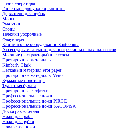
Пеногенераторы
Инвентарь для уборки, клининг
Держатели для шубок
Мопы
Рукоятки
Сгоны
Тележки уборочные
Флаундеры
Клининговое оборудование Santoemma
Аксессуары и запчасти для профессиональных пылесосов
Моющие (экстракторы) пылесосы
Протирочные материалы
Kimberly Clark
Нетканый материал Prof paper
Протирочные материалы Veiro
Бумажные полотенца
Туалетная бумага
Протирочные салфетки
Профессиональные ножи
Профессиональные ножи PIRGE
Профессиональные ножи SACOPISA
Доска разделочная
Ножи для рыбы
Ножи для рубки
Поварские ножи