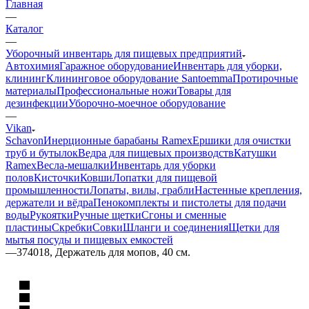
Главная
—
Каталог
—
Уборочный инвентарь для пищевых предприятий
Автохимия
Гаражное оборудование
Инвентарь для уборки,
клининг
Клининговое оборудование Santoemma
Протирочные
материалы
Профессиональные ножи
Товары для
дезинфекции
Уборочно-моечное оборудование
—
Vikan
Schavon
Инерционные барабаны Ramex
Ершики для очистки
труб и бутылок
Ведра для пищевых производств
Катушки
Ramex
Весла-мешалки
Инвентарь для уборки
полов
Кисточки
Ковши
Лопатки для пищевой
промышленности
Лопаты, вилы, грабли
Настенные крепления,
держатели и вёдра
Пенокомплекты и пистолеты для подачи
воды
Рукоятки
Ручные щетки
Сгоны и сменные
пластины
Скребки
Совки
Шланги и соединения
Щетки для
мытья посуды и пищевых емкостей
—
374018, Держатель для мопов, 40 см.