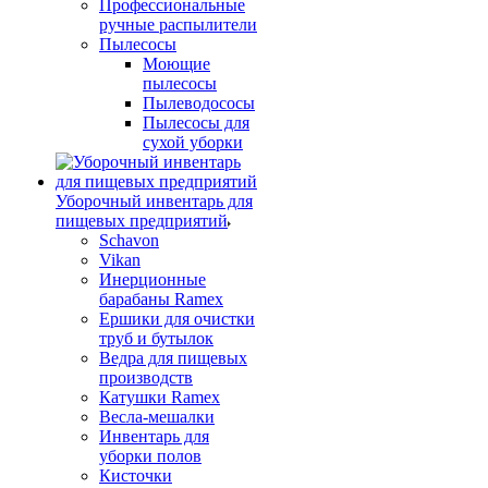
Профессиональные
ручные распылители
Пылесосы
Моющие
пылесосы
Пылеводососы
Пылесосы для
сухой уборки
Уборочный инвентарь для
пищевых предприятий
Schavon
Vikan
Инерционные
барабаны Ramex
Ершики для очистки
труб и бутылок
Ведра для пищевых
производств
Катушки Ramex
Весла-мешалки
Инвентарь для
уборки полов
Кисточки