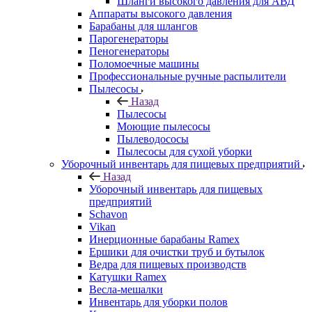
Шланги высокого давления для АВД
Аппараты высокого давления
Барабаны для шлангов
Парогенераторы
Пеногенераторы
Поломоечные машины
Профессиональные ручные распылители
Пылесосы
Назад
Пылесосы
Моющие пылесосы
Пылеводососы
Пылесосы для сухой уборки
Уборочный инвентарь для пищевых предприятий
Назад
Уборочный инвентарь для пищевых
предприятий
Schavon
Vikan
Инерционные барабаны Ramex
Ершики для очистки труб и бутылок
Ведра для пищевых производств
Катушки Ramex
Весла-мешалки
Инвентарь для уборки полов