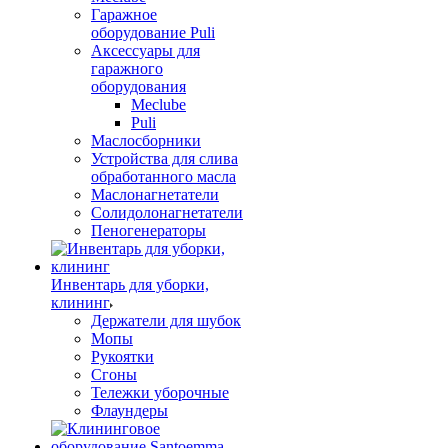
Гаражное
оборудование Puli
Аксессуары для
гаражного
оборудования
Meclube
Puli
Маслосборники
Устройства для слива
обработанного масла
Маслонагнетатели
Солидолонагнетатели
Пеногенераторы
Инвентарь для уборки,
клининг
Держатели для шубок
Мопы
Рукоятки
Сгоны
Тележки уборочные
Флаундеры