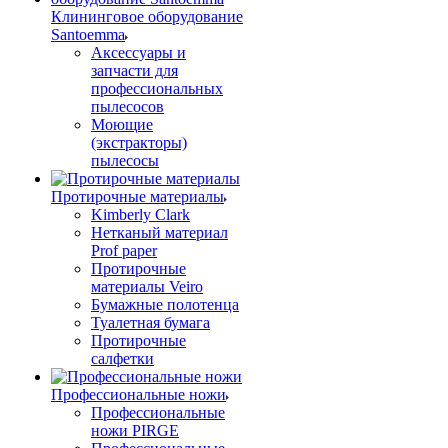
Клининговое оборудование
Santoemma
Аксессуары и
запчасти для
профессиональных
пылесосов
Моющие
(экстракторы)
пылесосы
Протирочные материалы
Kimberly Clark
Нетканый материал
Prof paper
Протирочные
материалы Veiro
Бумажные полотенца
Туалетная бумага
Протирочные
салфетки
Профессиональные ножи
Профессиональные
ножи PIRGE