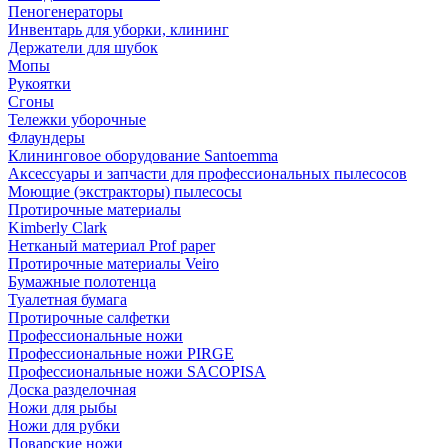
Пеногенераторы
Инвентарь для уборки, клининг
Держатели для шубок
Мопы
Рукоятки
Сгоны
Тележки уборочные
Флаундеры
Клининговое оборудование Santoemma
Аксессуары и запчасти для профессиональных пылесосов
Моющие (экстракторы) пылесосы
Протирочные материалы
Kimberly Clark
Нетканый материал Prof paper
Протирочные материалы Veiro
Бумажные полотенца
Туалетная бумага
Протирочные салфетки
Профессиональные ножи
Профессиональные ножи PIRGE
Профессиональные ножи SACOPISA
Доска разделочная
Ножи для рыбы
Ножи для рубки
Поварские ножи