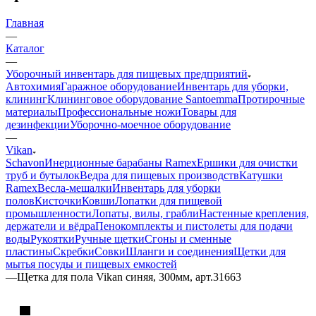
Главная
—
Каталог
—
Уборочный инвентарь для пищевых предприятий
Автохимия
Гаражное оборудование
Инвентарь для уборки,
клининг
Клининговое оборудование Santoemma
Протирочные
материалы
Профессиональные ножи
Товары для
дезинфекции
Уборочно-моечное оборудование
—
Vikan
Schavon
Инерционные барабаны Ramex
Ершики для очистки
труб и бутылок
Ведра для пищевых производств
Катушки
Ramex
Весла-мешалки
Инвентарь для уборки
полов
Кисточки
Ковши
Лопатки для пищевой
промышленности
Лопаты, вилы, грабли
Настенные крепления,
держатели и вёдра
Пенокомплекты и пистолеты для подачи
воды
Рукоятки
Ручные щетки
Сгоны и сменные
пластины
Скребки
Совки
Шланги и соединения
Щетки для
мытья посуды и пищевых емкостей
—
Щетка для пола Vikan синяя, 300мм, арт.31663