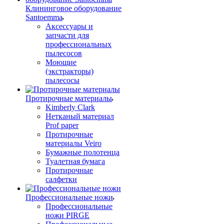
Клининговое оборудование
Santoemma
Аксессуары и
запчасти для
профессиональных
пылесосов
Моющие
(экстракторы)
пылесосы
Протирочные материалы
Kimberly Clark
Нетканый материал
Prof paper
Протирочные
материалы Veiro
Бумажные полотенца
Туалетная бумага
Протирочные
салфетки
Профессиональные ножи
Профессиональные
ножи PIRGE