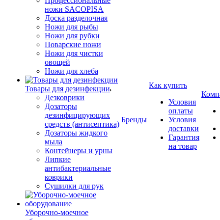
Профессиональные
ножи SACOPISA
Доска разделочная
Ножи для рыбы
Ножи для рубки
Поварские ножи
Ножи для чистки
овощей
Ножи для хлеба
Как купить
Товары для дезинфекции
Комп
Дезковрики
Условия
Дозаторы
оплаты
дезинфицирующих
Бренды
Условия
средств (антисептика)
доставки
Дозаторы жидкого
Гарантия
мыла
на товар
Контейнеры и урны
Липкие
антибактериальные
коврики
Сушилки для рук
Уборочно-моечное