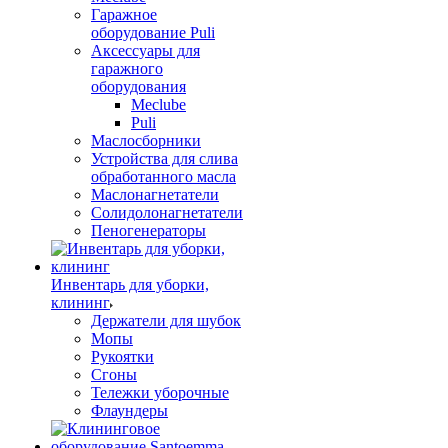
Гаражное
оборудование Puli
Аксессуары для
гаражного
оборудования
Meclube
Puli
Маслосборники
Устройства для слива
обработанного масла
Маслонагнетатели
Солидолонагнетатели
Пеногенераторы
Инвентарь для уборки,
клининг
Держатели для шубок
Мопы
Рукоятки
Сгоны
Тележки уборочные
Флаундеры