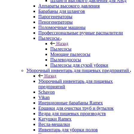
Шланги высокого давления для АВД
Аппараты высокого давления
Барабаны для шлангов
Парогенераторы
Пеногенераторы
Поломоечные машины
Профессиональные ручные распылители
Пылесосы
Назад
Пылесосы
Моющие пылесосы
Пылеводососы
Пылесосы для сухой уборки
Уборочный инвентарь для пищевых предприятий
Назад
Уборочный инвентарь для пищевых
предприятий
Schavon
Vikan
Инерционные барабаны Ramex
Ершики для очистки труб и бутылок
Ведра для пищевых производств
Катушки Ramex
Весла-мешалки
Инвентарь для уборки полов