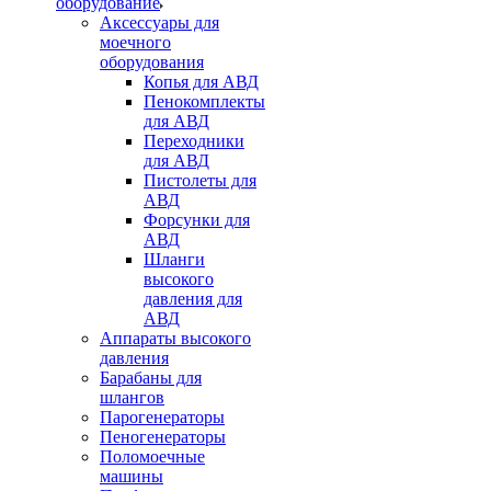
оборудование
Аксессуары для
моечного
оборудования
Копья для АВД
Пенокомплекты
для АВД
Переходники
для АВД
Пистолеты для
АВД
Форсунки для
АВД
Шланги
высокого
давления для
АВД
Аппараты высокого
давления
Барабаны для
шлангов
Парогенераторы
Пеногенераторы
Поломоечные
машины