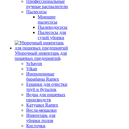
Профессиональные
ручные распылители
Пылесосы
Моющие
пылесосы
Пылеводососы
Пылесосы для
сухой уборки
Уборочный инвентарь для
пищевых предприятий
Schavon
Vikan
Инерционные
барабаны Ramex
Ершики для очистки
труб и бутылок
Ведра для пищевых
производств
Катушки Ramex
Весла-мешалки
Инвентарь для
уборки полов
Кисточки