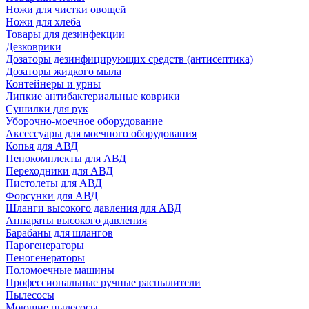
Ножи для чистки овощей
Ножи для хлеба
Товары для дезинфекции
Дезковрики
Дозаторы дезинфицирующих средств (антисептика)
Дозаторы жидкого мыла
Контейнеры и урны
Липкие антибактериальные коврики
Сушилки для рук
Уборочно-моечное оборудование
Аксессуары для моечного оборудования
Копья для АВД
Пенокомплекты для АВД
Переходники для АВД
Пистолеты для АВД
Форсунки для АВД
Шланги высокого давления для АВД
Аппараты высокого давления
Барабаны для шлангов
Парогенераторы
Пеногенераторы
Поломоечные машины
Профессиональные ручные распылители
Пылесосы
Моющие пылесосы