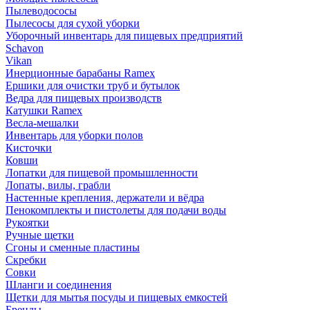
Пылеводососы
Пылесосы для сухой уборки
Уборочный инвентарь для пищевых предприятий
Schavon
Vikan
Инерционные барабаны Ramex
Ершики для очистки труб и бутылок
Ведра для пищевых производств
Катушки Ramex
Весла-мешалки
Инвентарь для уборки полов
Кисточки
Ковши
Лопатки для пищевой промышленности
Лопаты, вилы, грабли
Настенные крепления, держатели и вёдра
Пенокомплекты и пистолеты для подачи воды
Рукоятки
Ручные щетки
Сгоны и сменные пластины
Скребки
Совки
Шланги и соединения
Щетки для мытья посуды и пищевых емкостей
Бренды