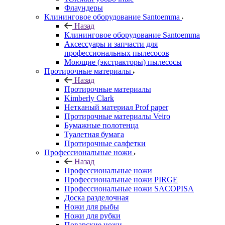
Флаундеры
Клининговое оборудование Santoemma
Назад
Клининговое оборудование Santoemma
Аксессуары и запчасти для
профессиональных пылесосов
Моющие (экстракторы) пылесосы
Протирочные материалы
Назад
Протирочные материалы
Kimberly Clark
Нетканый материал Prof paper
Протирочные материалы Veiro
Бумажные полотенца
Туалетная бумага
Протирочные салфетки
Профессиональные ножи
Назад
Профессиональные ножи
Профессиональные ножи PIRGE
Профессиональные ножи SACOPISA
Доска разделочная
Ножи для рыбы
Ножи для рубки
Поварские ножи