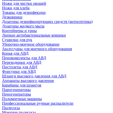
Ножи для чистки овощей
Ножи для хлеба
Товары для дезинфекции
Дезковрики
Дозаторы дезинфицирующих средств (антисептика)
Дозаторы жидкого мыла
Контейнеры и урны
Липкие антибактериальные коврики
Сушилки для рук
Уборочно-моечное оборудование
Аксессуары для моечного оборудования
Копья для АВД
Пенокомплекты для АВД
Переходники для АВД
Пистолеты для АВД
Форсунки для АВД
Шланги высокого давления для АВД
Аппараты высокого давления
Барабаны для шлангов
Парогенераторы
Пеногенераторы
Поломоечные машины
Профессиональные ручные распылители
Пылесосы
Моющие пылесосы