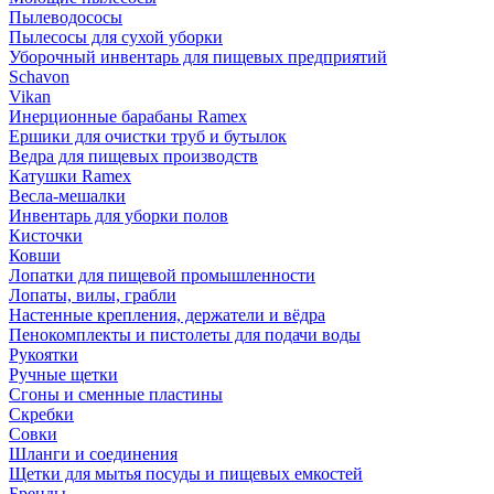
Пылеводососы
Пылесосы для сухой уборки
Уборочный инвентарь для пищевых предприятий
Schavon
Vikan
Инерционные барабаны Ramex
Ершики для очистки труб и бутылок
Ведра для пищевых производств
Катушки Ramex
Весла-мешалки
Инвентарь для уборки полов
Кисточки
Ковши
Лопатки для пищевой промышленности
Лопаты, вилы, грабли
Настенные крепления, держатели и вёдра
Пенокомплекты и пистолеты для подачи воды
Рукоятки
Ручные щетки
Сгоны и сменные пластины
Скребки
Совки
Шланги и соединения
Щетки для мытья посуды и пищевых емкостей
Бренды