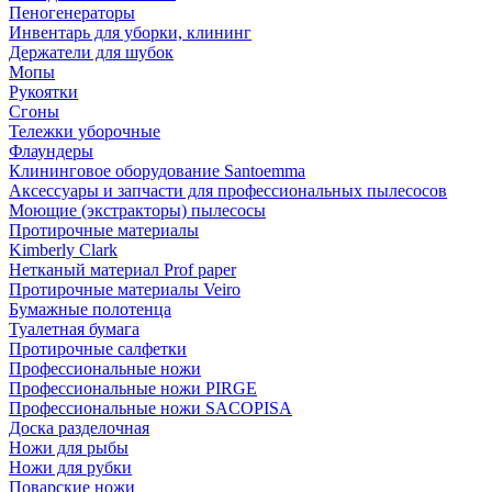
Пеногенераторы
Инвентарь для уборки, клининг
Держатели для шубок
Мопы
Рукоятки
Сгоны
Тележки уборочные
Флаундеры
Клининговое оборудование Santoemma
Аксессуары и запчасти для профессиональных пылесосов
Моющие (экстракторы) пылесосы
Протирочные материалы
Kimberly Clark
Нетканый материал Prof paper
Протирочные материалы Veiro
Бумажные полотенца
Туалетная бумага
Протирочные салфетки
Профессиональные ножи
Профессиональные ножи PIRGE
Профессиональные ножи SACOPISA
Доска разделочная
Ножи для рыбы
Ножи для рубки
Поварские ножи