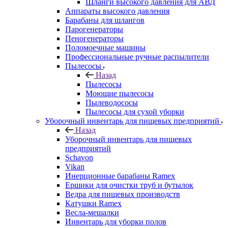
Шланги высокого давления для АВД
Аппараты высокого давления
Барабаны для шлангов
Парогенераторы
Пеногенераторы
Поломоечные машины
Профессиональные ручные распылители
Пылесосы
Назад
Пылесосы
Моющие пылесосы
Пылеводососы
Пылесосы для сухой уборки
Уборочный инвентарь для пищевых предприятий
Назад
Уборочный инвентарь для пищевых
предприятий
Schavon
Vikan
Инерционные барабаны Ramex
Ершики для очистки труб и бутылок
Ведра для пищевых производств
Катушки Ramex
Весла-мешалки
Инвентарь для уборки полов