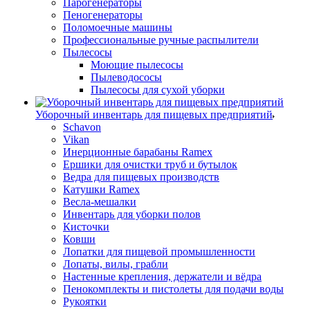
Парогенераторы
Пеногенераторы
Поломоечные машины
Профессиональные ручные распылители
Пылесосы
Моющие пылесосы
Пылеводососы
Пылесосы для сухой уборки
Уборочный инвентарь для пищевых предприятий
Schavon
Vikan
Инерционные барабаны Ramex
Ершики для очистки труб и бутылок
Ведра для пищевых производств
Катушки Ramex
Весла-мешалки
Инвентарь для уборки полов
Кисточки
Ковши
Лопатки для пищевой промышленности
Лопаты, вилы, грабли
Настенные крепления, держатели и вёдра
Пенокомплекты и пистолеты для подачи воды
Рукоятки