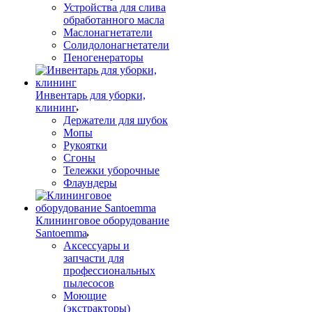
Устройства для слива
обработанного масла
Маслонагнетатели
Солидолонагнетатели
Пеногенераторы
Инвентарь для уборки,
клининг
Держатели для шубок
Мопы
Рукоятки
Сгоны
Тележки уборочные
Флаундеры
Клининговое оборудование
Santoemma
Аксессуары и
запчасти для
профессиональных
пылесосов
Моющие
(экстракторы)