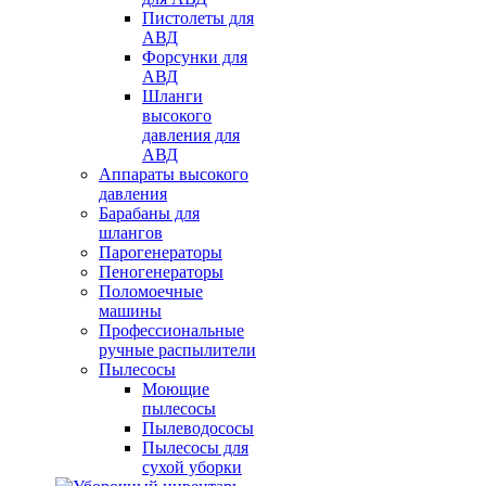
Пистолеты для
АВД
Форсунки для
АВД
Шланги
высокого
давления для
АВД
Аппараты высокого
давления
Барабаны для
шлангов
Парогенераторы
Пеногенераторы
Поломоечные
машины
Профессиональные
ручные распылители
Пылесосы
Моющие
пылесосы
Пылеводососы
Пылесосы для
сухой уборки