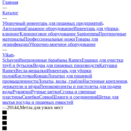
Главная
—
Каталог
—
Уборочный инвентарь для пищевых предприятий
Автохимия
Гаражное оборудование
Инвентарь для уборки,
клининг
Клининговое оборудование Santoemma
Протирочные
материалы
Профессиональные ножи
Товары для
дезинфекции
Уборочно-моечное оборудование
—
Vikan
Schavon
Инерционные барабаны Ramex
Ершики для очистки
труб и бутылок
Ведра для пищевых производств
Катушки
Ramex
Весла-мешалки
Инвентарь для уборки
полов
Кисточки
Ковши
Лопатки для пищевой
промышленности
Лопаты, вилы, грабли
Настенные крепления,
держатели и вёдра
Пенокомплекты и пистолеты для подачи
воды
Рукоятки
Ручные щетки
Сгоны и сменные
пластины
Скребки
Совки
Шланги и соединения
Щетки для
мытья посуды и пищевых емкостей
—
29144,Метла для узких мест