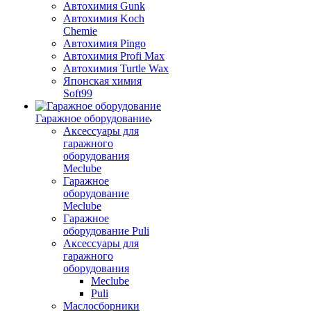
Автохимия Gunk
Автохимия Koch
Chemie
Автохимия Pingo
Автохимия Profi Max
Автохимия Turtle Wax
Японская химия
Soft99
Гаражное оборудование
Аксессуары для
гаражного
оборудования
Meclube
Гаражное
оборудование
Meclube
Гаражное
оборудование Puli
Аксессуары для
гаражного
оборудования
Meclube
Puli
Маслосборники