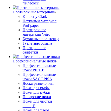
пылесосы
Протирочные материалы
Kimberly Clark
Нетканый материал
Prof paper
Протирочные
материалы Veiro
Бумажные полотенца
Туалетная бумага
Протирочные
салфетки
Профессиональные ножи
Профессиональные
ножи PIRGE
Профессиональные
ножи SACOPISA
Доска разделочная
Ножи для рыбы
Ножи для рубки
Поварские ножи
Ножи для чистки
овощей
Ножи для хлеба