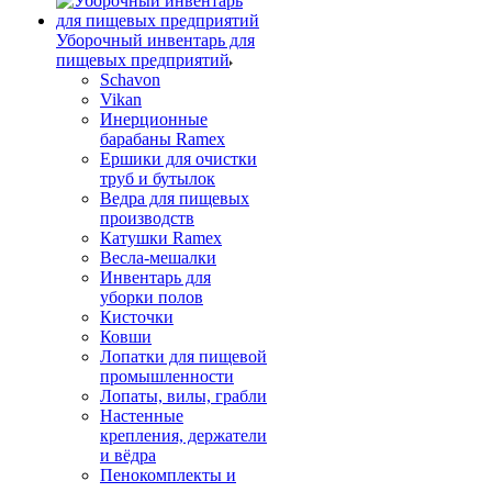
Уборочный инвентарь для
пищевых предприятий
Schavon
Vikan
Инерционные
барабаны Ramex
Ершики для очистки
труб и бутылок
Ведра для пищевых
производств
Катушки Ramex
Весла-мешалки
Инвентарь для
уборки полов
Кисточки
Ковши
Лопатки для пищевой
промышленности
Лопаты, вилы, грабли
Настенные
крепления, держатели
и вёдра
Пенокомплекты и