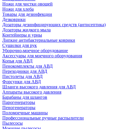
Ножи для чистки овощей
Ножи для хлеба
Товары для дезинфекции
Дезковрики
Дозаторы дезинфицирующих средств (антисептика)
Дозаторы жидкого мыла
Контейнеры и урны
Липкие антибактериальные коврики
Сушилки для рук
Уборочно-моечное оборудование
Аксессуары для моечного оборудования
Копья для АВД
Пенокомплекты для АВД
Переходники для АВД
Пистолеты для АВД
Форсунки для АВД
Шланги высокого давления для АВД
Аппараты высокого давления
Барабаны для шлангов
Парогенераторы
Пеногенераторы
Поломоечные машины
Профессиональные ручные распылители
Пылесосы
Моющие пылесосы