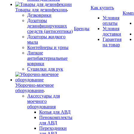
Как купить
Товары для дезинфекции
Комп
Дезковрики
Условия
Дозаторы
оплаты
дезинфицирующих
Бренды
Условия
средств (антисептика)
доставки
Дозаторы жидкого
Гарантия
мыла
на товар
Контейнеры и урны
Липкие
антибактериальные
коврики
Сушилки для рук
Уборочно-моечное
оборудование
Аксессуары для
моечного
оборудования
Копья для АВД
Пенокомплекты
для АВД
Переходники
для АВД