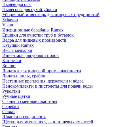
Пылеводососы
Пылесосы для сухой уборки
Уборочный инвентарь для пищевых предприятий
Schavon
Vikan
Инерционные барабаны Ramex
Ершики для очистки труб и бутылок
Ведра для пищевых производств
Катушки Ramex
Весла-мешалки
Инвентарь для уборки полов
Кисточки
Ковши
Лопатки для пищевой промышленности
Лопаты, вилы, грабли
Настенные крепления, держатели и вёдра
Пенокомплекты и пистолеты для подачи воды
Рукоятки
Ручные щетки
Сгоны и сменные пластины
Скребки
Совки
Шланги и соединения
Щетки для мытья посуды и пищевых емкостей
Бренды