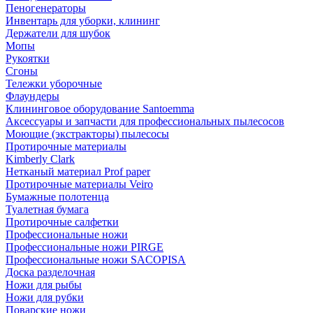
Пеногенераторы
Инвентарь для уборки, клининг
Держатели для шубок
Мопы
Рукоятки
Сгоны
Тележки уборочные
Флаундеры
Клининговое оборудование Santoemma
Аксессуары и запчасти для профессиональных пылесосов
Моющие (экстракторы) пылесосы
Протирочные материалы
Kimberly Clark
Нетканый материал Prof paper
Протирочные материалы Veiro
Бумажные полотенца
Туалетная бумага
Протирочные салфетки
Профессиональные ножи
Профессиональные ножи PIRGE
Профессиональные ножи SACOPISA
Доска разделочная
Ножи для рыбы
Ножи для рубки
Поварские ножи