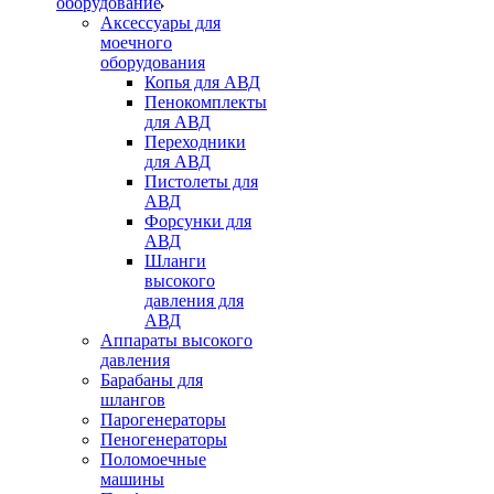
оборудование
Аксессуары для
моечного
оборудования
Копья для АВД
Пенокомплекты
для АВД
Переходники
для АВД
Пистолеты для
АВД
Форсунки для
АВД
Шланги
высокого
давления для
АВД
Аппараты высокого
давления
Барабаны для
шлангов
Парогенераторы
Пеногенераторы
Поломоечные
машины