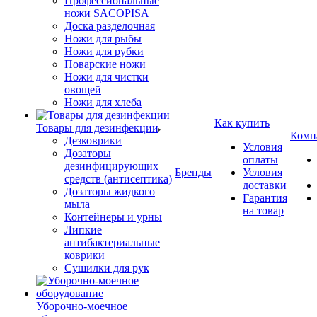
Профессиональные
ножи SACOPISA
Доска разделочная
Ножи для рыбы
Ножи для рубки
Поварские ножи
Ножи для чистки
овощей
Ножи для хлеба
Как купить
Товары для дезинфекции
Комп
Дезковрики
Условия
Дозаторы
оплаты
дезинфицирующих
Бренды
Условия
средств (антисептика)
доставки
Дозаторы жидкого
Гарантия
мыла
на товар
Контейнеры и урны
Липкие
антибактериальные
коврики
Сушилки для рук
Уборочно-моечное