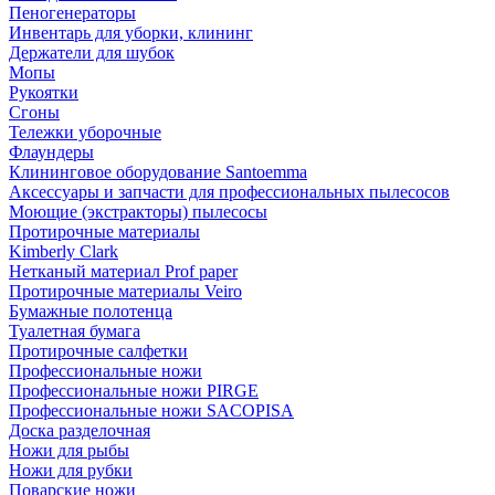
Пеногенераторы
Инвентарь для уборки, клининг
Держатели для шубок
Мопы
Рукоятки
Сгоны
Тележки уборочные
Флаундеры
Клининговое оборудование Santoemma
Аксессуары и запчасти для профессиональных пылесосов
Моющие (экстракторы) пылесосы
Протирочные материалы
Kimberly Clark
Нетканый материал Prof paper
Протирочные материалы Veiro
Бумажные полотенца
Туалетная бумага
Протирочные салфетки
Профессиональные ножи
Профессиональные ножи PIRGE
Профессиональные ножи SACOPISA
Доска разделочная
Ножи для рыбы
Ножи для рубки
Поварские ножи