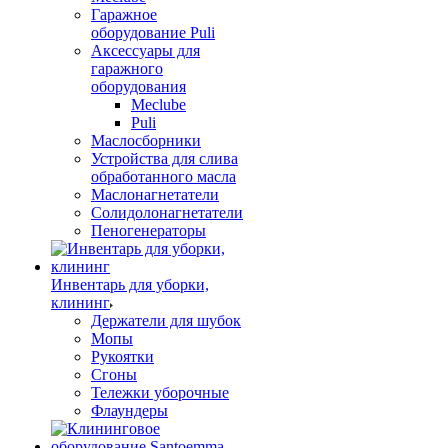
Гаражное
оборудование Puli
Аксессуары для
гаражного
оборудования
Meclube
Puli
Маслосборники
Устройства для слива
обработанного масла
Маслонагнетатели
Солидолонагнетатели
Пеногенераторы
Инвентарь для уборки,
клининг
Держатели для шубок
Мопы
Рукоятки
Сгоны
Тележки уборочные
Флаундеры