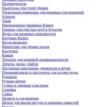
Пылеводососы
Пылесосы для сухой уборки
Уборочный инвентарь для пищевых предприятий
Schavon
Vikan
Инерционные барабаны Ramex
Ершики для очистки труб и бутылок
Ведра для пищевых производств
Катушки Ramex
Весла-мешалки
Инвентарь для уборки полов
Кисточки
Ковши
Лопатки для пищевой промышленности
Лопаты, вилы, грабли
Настенные крепления, держатели и вёдра
Пенокомплекты и пистолеты для подачи воды
Рукоятки
Ручные щетки
Сгоны и сменные пластины
Скребки
Совки
Шланги и соединения
Щетки для мытья посуды и пищевых емкостей
Бренды