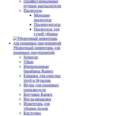
Профессиональные
ручные распылители
Пылесосы
Моющие
пылесосы
Пылеводососы
Пылесосы для
сухой уборки
Уборочный инвентарь для
пищевых предприятий
Schavon
Vikan
Инерционные
барабаны Ramex
Ершики для очистки
труб и бутылок
Ведра для пищевых
производств
Катушки Ramex
Весла-мешалки
Инвентарь для
уборки полов
Кисточки