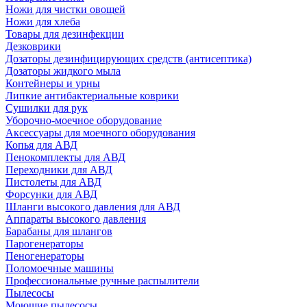
Ножи для чистки овощей
Ножи для хлеба
Товары для дезинфекции
Дезковрики
Дозаторы дезинфицирующих средств (антисептика)
Дозаторы жидкого мыла
Контейнеры и урны
Липкие антибактериальные коврики
Сушилки для рук
Уборочно-моечное оборудование
Аксессуары для моечного оборудования
Копья для АВД
Пенокомплекты для АВД
Переходники для АВД
Пистолеты для АВД
Форсунки для АВД
Шланги высокого давления для АВД
Аппараты высокого давления
Барабаны для шлангов
Парогенераторы
Пеногенераторы
Поломоечные машины
Профессиональные ручные распылители
Пылесосы
Моющие пылесосы