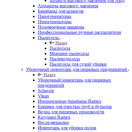
Шланги высокого давления для АВД
Аппараты высокого давления
Барабаны для шлангов
Парогенераторы
Пеногенераторы
Поломоечные машины
Профессиональные ручные распылители
Пылесосы
Назад
Пылесосы
Моющие пылесосы
Пылеводососы
Пылесосы для сухой уборки
Уборочный инвентарь для пищевых предприятий
Назад
Уборочный инвентарь для пищевых
предприятий
Schavon
Vikan
Инерционные барабаны Ramex
Ершики для очистки труб и бутылок
Ведра для пищевых производств
Катушки Ramex
Весла-мешалки
Инвентарь для уборки полов