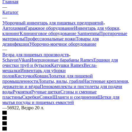
Главная
—
Каталог
—
Уборочный инвентарь для пищевых предприятий
Автохимия
Гаражное оборудование
Инвентарь для уборки,
клининг
Клининговое оборудование Santoemma
Протирочные
материалы
Профессиональные ножи
Товары для
дезинфекции
Уборочно-моечное оборудование
—
Ведра для пищевых производств
Schavon
Vikan
Инерционные барабаны Ramex
Ершики для
очистки труб и бутылок
Катушки Ramex
Весла-
мешалки
Инвентарь для уборки
полов
Кисточки
Ковши
Лопатки для пищевой
промышленности
Лопаты, вилы, грабли
Настенные крепления,
держатели и вёдра
Пенокомплекты и пистолеты для подачи
воды
Рукоятки
Ручные щетки
Сгоны и сменные
пластины
Скребки
Совки
Шланги и соединения
Щетки для
мытья посуды и пищевых емкостей
—
56922, Ведро 20 л.