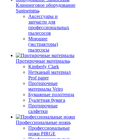
Клининговое оборудование
Santoemma
Аксессуары и
запчасти для
профессиональных
пылесосов
Моющие
(экстракторы)
пылесосы
Протирочные материалы
Kimberly Clark
Нетканый материал
Prof paper
Протирочные
материалы Veiro
Бумажные полотенца
Туалетная бумага
Протирочные
салфетки
Профессиональные ножи
Профессиональные
ножи PIRGE