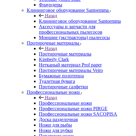
Флаундеры
Клининговое оборудование Santoemma
Назад
Клининговое оборудование Santoemma
Аксессуары и запчасти для
профессиональных пылесосов
Моющие (экстракторы) пылесосы
Протирочные материалы
Назад
Протирочные материалы
Kimberly Clark
Нетканый материал Prof paper
Протирочные материалы Veiro
Бумажные полотенца
Туалетная бумага
Протирочные салфетки
Профессиональные ножи
Назад
Профессиональные ножи
Профессиональные ножи PIRGE
Профессиональные ножи SACOPISA
Доска разделочная
Ножи для рыбы
Ножи для рубки
Поварские ножи