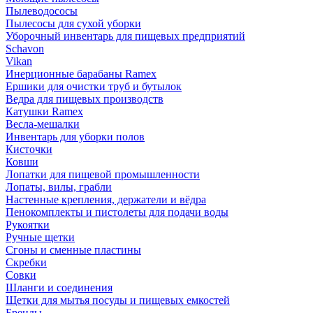
Пылеводососы
Пылесосы для сухой уборки
Уборочный инвентарь для пищевых предприятий
Schavon
Vikan
Инерционные барабаны Ramex
Ершики для очистки труб и бутылок
Ведра для пищевых производств
Катушки Ramex
Весла-мешалки
Инвентарь для уборки полов
Кисточки
Ковши
Лопатки для пищевой промышленности
Лопаты, вилы, грабли
Настенные крепления, держатели и вёдра
Пенокомплекты и пистолеты для подачи воды
Рукоятки
Ручные щетки
Сгоны и сменные пластины
Скребки
Совки
Шланги и соединения
Щетки для мытья посуды и пищевых емкостей
Бренды