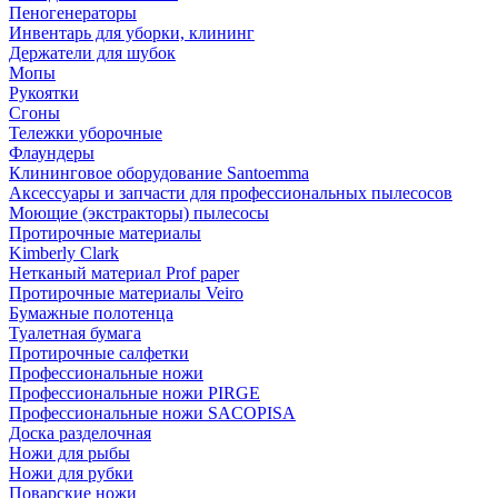
Пеногенераторы
Инвентарь для уборки, клининг
Держатели для шубок
Мопы
Рукоятки
Сгоны
Тележки уборочные
Флаундеры
Клининговое оборудование Santoemma
Аксессуары и запчасти для профессиональных пылесосов
Моющие (экстракторы) пылесосы
Протирочные материалы
Kimberly Clark
Нетканый материал Prof paper
Протирочные материалы Veiro
Бумажные полотенца
Туалетная бумага
Протирочные салфетки
Профессиональные ножи
Профессиональные ножи PIRGE
Профессиональные ножи SACOPISA
Доска разделочная
Ножи для рыбы
Ножи для рубки
Поварские ножи