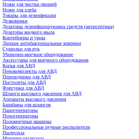
Ножи для чистки овощей
Ножи для хлеба
Товары для дезинфекции
Дезковрики
Дозаторы дезинфицирующих средств (антисептика)
Дозаторы жидкого мыла
Контейнеры и урны
Липкие антибактериальные коврики
Сушилки для рук
Уборочно-моечное оборудование
Аксессуары для моечного оборудования
Копья для АВД
Пенокомплекты для АВД
Переходники для АВД
Пистолеты для АВД
Форсунки для АВД
Шланги высокого давления для АВД
Аппараты высокого давления
Барабаны для шлангов
Парогенераторы
Пеногенераторы
Поломоечные машины
Профессиональные ручные распылители
Пылесосы
Моющие пылесосы