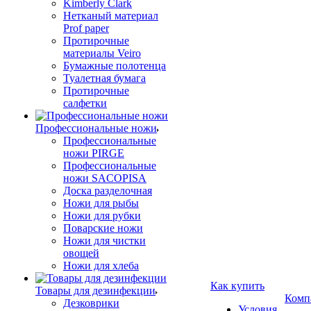
Kimberly Clark
Нетканый материал
Prof paper
Протирочные
материалы Veiro
Бумажные полотенца
Туалетная бумага
Протирочные
салфетки
Профессиональные ножи
Профессиональные
ножи PIRGE
Профессиональные
ножи SACOPISA
Доска разделочная
Ножи для рыбы
Ножи для рубки
Поварские ножи
Ножи для чистки
овощей
Ножи для хлеба
Как купить
Товары для дезинфекции
Комп
Дезковрики
Условия