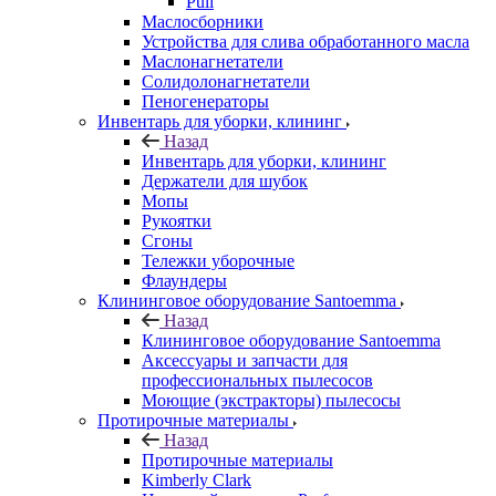
Puli
Маслосборники
Устройства для слива обработанного масла
Маслонагнетатели
Солидолонагнетатели
Пеногенераторы
Инвентарь для уборки, клининг
Назад
Инвентарь для уборки, клининг
Держатели для шубок
Мопы
Рукоятки
Сгоны
Тележки уборочные
Флаундеры
Клининговое оборудование Santoemma
Назад
Клининговое оборудование Santoemma
Аксессуары и запчасти для
профессиональных пылесосов
Моющие (экстракторы) пылесосы
Протирочные материалы
Назад
Протирочные материалы
Kimberly Clark