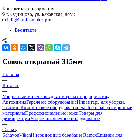
Контактная информация
г. Одинцово, ул. Баковская, дом 5
info@profcomplex.pro
Вконтакте
Совок открытый 315мм
Главная
—
Каталог
—
Уборочный инвентарь для пищевых предприятий
Автохимия
Гаражное оборудование
Инвентарь для уборки,
клининг
Клининговое оборудование Santoemma
Протирочные
материалы
Профессиональные ножи
Товары для
дезинфекции
Уборочно-моечное оборудование
—
Совки
Schavon
Vikan
Инерционные барабаны Ramex
Ершики для