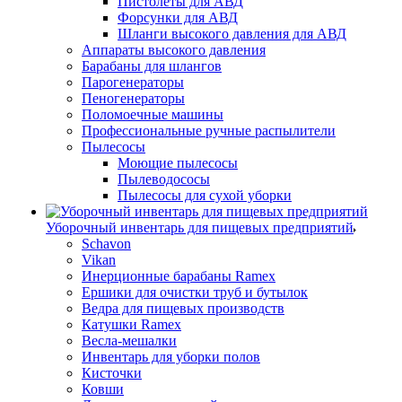
Пистолеты для АВД
Форсунки для АВД
Шланги высокого давления для АВД
Аппараты высокого давления
Барабаны для шлангов
Парогенераторы
Пеногенераторы
Поломоечные машины
Профессиональные ручные распылители
Пылесосы
Моющие пылесосы
Пылеводососы
Пылесосы для сухой уборки
Уборочный инвентарь для пищевых предприятий
Schavon
Vikan
Инерционные барабаны Ramex
Ершики для очистки труб и бутылок
Ведра для пищевых производств
Катушки Ramex
Весла-мешалки
Инвентарь для уборки полов
Кисточки
Ковши