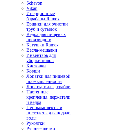
Schavon
Vikan
Инерционные
барабаны Ramex
Ершики для очистки
труб и бутылок
Ведра для пищевых
производств
Катушки Ramex
Весла-мешалки
Инвентарь для
уборки полов
Кисточки
Ковши
Лопатки для пищевой
промышленности
Лопаты, вилы, грабли
Настенные
крепления, держатели
и вёдра
Пенокомплекты и
пистолеты для подачи
воды
Рукоятки
Ручные щетки