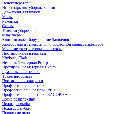
Пеногенераторы
Инвентарь для уборки, клининг
Держатели для шубок
Мопы
Рукоятки
Сгоны
Тележки уборочные
Флаундеры
Клининговое оборудование Santoemma
Аксессуары и запчасти для профессиональных пылесосов
Моющие (экстракторы) пылесосы
Протирочные материалы
Kimberly Clark
Нетканый материал Prof paper
Протирочные материалы Veiro
Бумажные полотенца
Туалетная бумага
Протирочные салфетки
Профессиональные ножи
Профессиональные ножи PIRGE
Профессиональные ножи SACOPISA
Доска разделочная
Ножи для рыбы
Ножи для рубки
Поварские ножи