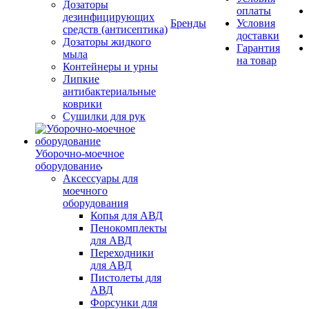
Дозаторы
оплаты
дезинфицирующих
Бренды
Условия
средств (антисептика)
доставки
Дозаторы жидкого
Гарантия
мыла
на товар
Контейнеры и урны
Липкие
антибактериальные
коврики
Сушилки для рук
Уборочно-моечное
оборудование
Аксессуары для
моечного
оборудования
Копья для АВД
Пенокомплекты
для АВД
Переходники
для АВД
Пистолеты для
АВД
Форсунки для