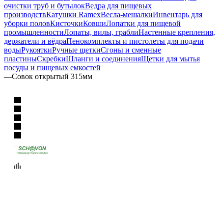
очистки труб и бутылок
Ведра для пищевых
производств
Катушки Ramex
Весла-мешалки
Инвентарь для
уборки полов
Кисточки
Ковши
Лопатки для пищевой
промышленности
Лопаты, вилы, грабли
Настенные крепления,
держатели и вёдра
Пенокомплекты и пистолеты для подачи
воды
Рукоятки
Ручные щетки
Сгоны и сменные
пластины
Скребки
Шланги и соединения
Щетки для мытья
посуды и пищевых емкостей
—
Совок открытый 315мм