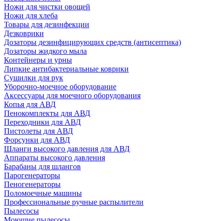
Ножи для чистки овощей
Ножи для хлеба
Товары для дезинфекции
Дезковрики
Дозаторы дезинфицирующих средств (антисептика)
Дозаторы жидкого мыла
Контейнеры и урны
Липкие антибактериальные коврики
Сушилки для рук
Уборочно-моечное оборудование
Аксессуары для моечного оборудования
Копья для АВД
Пенокомплекты для АВД
Переходники для АВД
Пистолеты для АВД
Форсунки для АВД
Шланги высокого давления для АВД
Аппараты высокого давления
Барабаны для шлангов
Парогенераторы
Пеногенераторы
Поломоечные машины
Профессиональные ручные распылители
Пылесосы
Моющие пылесосы