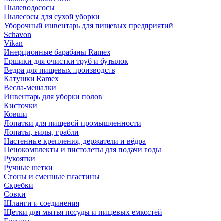
Пылеводососы
Пылесосы для сухой уборки
Уборочный инвентарь для пищевых предприятий
Schavon
Vikan
Инерционные барабаны Ramex
Ершики для очистки труб и бутылок
Ведра для пищевых производств
Катушки Ramex
Весла-мешалки
Инвентарь для уборки полов
Кисточки
Ковши
Лопатки для пищевой промышленности
Лопаты, вилы, грабли
Настенные крепления, держатели и вёдра
Пенокомплекты и пистолеты для подачи воды
Рукоятки
Ручные щетки
Сгоны и сменные пластины
Скребки
Совки
Шланги и соединения
Щетки для мытья посуды и пищевых емкостей
Бренды