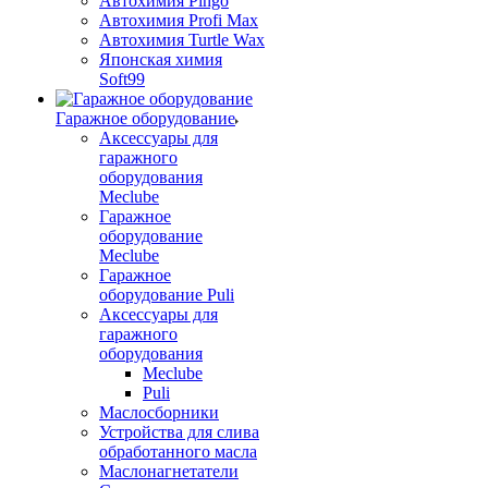
Автохимия Pingo
Автохимия Profi Max
Автохимия Turtle Wax
Японская химия
Soft99
Гаражное оборудование
Аксессуары для
гаражного
оборудования
Meclube
Гаражное
оборудование
Meclube
Гаражное
оборудование Puli
Аксессуары для
гаражного
оборудования
Meclube
Puli
Маслосборники
Устройства для слива
обработанного масла
Маслонагнетатели