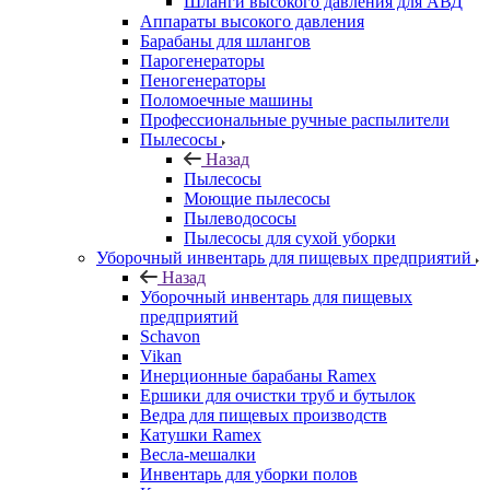
Шланги высокого давления для АВД
Аппараты высокого давления
Барабаны для шлангов
Парогенераторы
Пеногенераторы
Поломоечные машины
Профессиональные ручные распылители
Пылесосы
Назад
Пылесосы
Моющие пылесосы
Пылеводососы
Пылесосы для сухой уборки
Уборочный инвентарь для пищевых предприятий
Назад
Уборочный инвентарь для пищевых
предприятий
Schavon
Vikan
Инерционные барабаны Ramex
Ершики для очистки труб и бутылок
Ведра для пищевых производств
Катушки Ramex
Весла-мешалки
Инвентарь для уборки полов