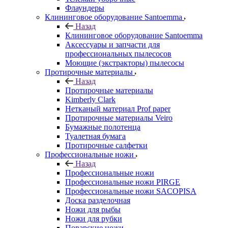
Флаундеры
Клининговое оборудование Santoemma
Назад
Клининговое оборудование Santoemma
Аксессуары и запчасти для
профессиональных пылесосов
Моющие (экстракторы) пылесосы
Протирочные материалы
Назад
Протирочные материалы
Kimberly Clark
Нетканый материал Prof paper
Протирочные материалы Veiro
Бумажные полотенца
Туалетная бумага
Протирочные салфетки
Профессиональные ножи
Назад
Профессиональные ножи
Профессиональные ножи PIRGE
Профессиональные ножи SACOPISA
Доска разделочная
Ножи для рыбы
Ножи для рубки
Поварские ножи