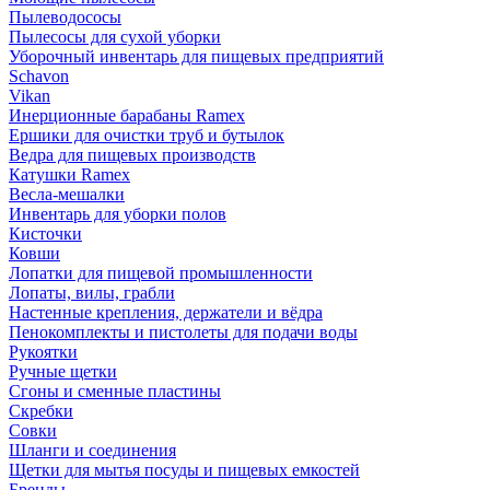
Пылеводососы
Пылесосы для сухой уборки
Уборочный инвентарь для пищевых предприятий
Schavon
Vikan
Инерционные барабаны Ramex
Ершики для очистки труб и бутылок
Ведра для пищевых производств
Катушки Ramex
Весла-мешалки
Инвентарь для уборки полов
Кисточки
Ковши
Лопатки для пищевой промышленности
Лопаты, вилы, грабли
Настенные крепления, держатели и вёдра
Пенокомплекты и пистолеты для подачи воды
Рукоятки
Ручные щетки
Сгоны и сменные пластины
Скребки
Совки
Шланги и соединения
Щетки для мытья посуды и пищевых емкостей
Бренды