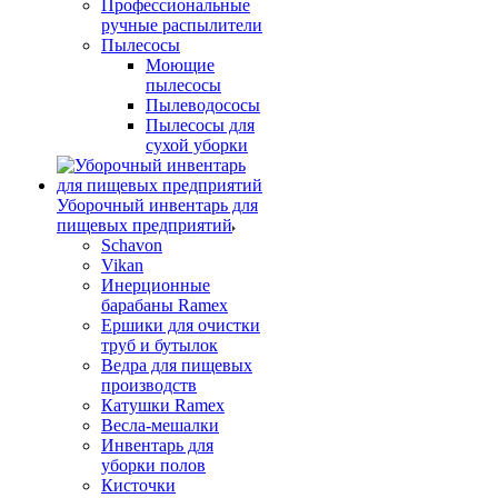
Профессиональные
ручные распылители
Пылесосы
Моющие
пылесосы
Пылеводососы
Пылесосы для
сухой уборки
Уборочный инвентарь для
пищевых предприятий
Schavon
Vikan
Инерционные
барабаны Ramex
Ершики для очистки
труб и бутылок
Ведра для пищевых
производств
Катушки Ramex
Весла-мешалки
Инвентарь для
уборки полов
Кисточки