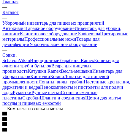
Главная
—
Каталог
—
Уборочный инвентарь для пищевых предприятий
Автохимия
Гаражное оборудование
Инвентарь для уборки,
клининг
Клининговое оборудование Santoemma
Протирочные
материалы
Профессиональные ножи
Товары для
дезинфекции
Уборочно-моечное оборудование
—
Совки
Schavon
Vikan
Инерционные барабаны Ramex
Ершики для
очистки труб и бутылок
Ведра для пищевых
производств
Катушки Ramex
Весла-мешалки
Инвентарь для
уборки полов
Кисточки
Ковши
Лопатки для пищевой
промышленности
Лопаты, вилы, грабли
Настенные крепления,
держатели и вёдра
Пенокомплекты и пистолеты для подачи
воды
Рукоятки
Ручные щетки
Сгоны и сменные
пластины
Скребки
Шланги и соединения
Щетки для мытья
посуды и пищевых емкостей
—
Комплект из совка и метлы