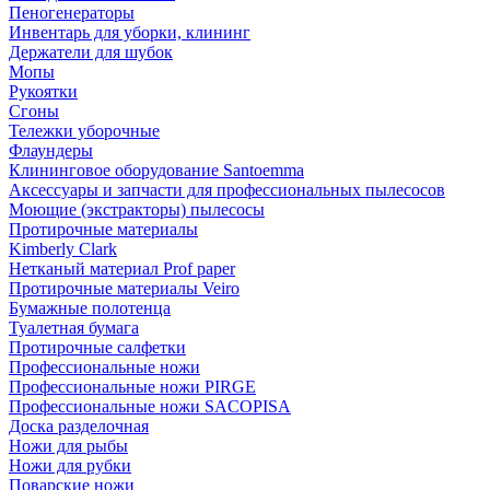
Пеногенераторы
Инвентарь для уборки, клининг
Держатели для шубок
Мопы
Рукоятки
Сгоны
Тележки уборочные
Флаундеры
Клининговое оборудование Santoemma
Аксессуары и запчасти для профессиональных пылесосов
Моющие (экстракторы) пылесосы
Протирочные материалы
Kimberly Clark
Нетканый материал Prof paper
Протирочные материалы Veiro
Бумажные полотенца
Туалетная бумага
Протирочные салфетки
Профессиональные ножи
Профессиональные ножи PIRGE
Профессиональные ножи SACOPISA
Доска разделочная
Ножи для рыбы
Ножи для рубки
Поварские ножи