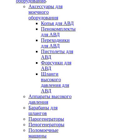
оборудование
Аксессуары для
моечного
оборудования
Копья для АВД
Пенокомплекты
для АВД
Переходники
для АВД
Пистолеты для
АВД
Форсунки для
АВД
Шланги
высокого
давления для
АВД
Аппараты высокого
давления
Барабаны для
шлангов
Парогенераторы
Пеногенераторы
Поломоечные
машины