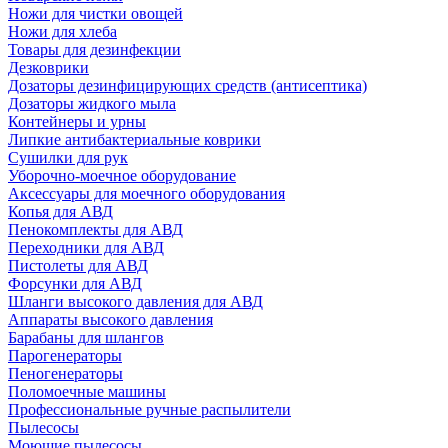
Ножи для чистки овощей
Ножи для хлеба
Товары для дезинфекции
Дезковрики
Дозаторы дезинфицирующих средств (антисептика)
Дозаторы жидкого мыла
Контейнеры и урны
Липкие антибактериальные коврики
Сушилки для рук
Уборочно-моечное оборудование
Аксессуары для моечного оборудования
Копья для АВД
Пенокомплекты для АВД
Переходники для АВД
Пистолеты для АВД
Форсунки для АВД
Шланги высокого давления для АВД
Аппараты высокого давления
Барабаны для шлангов
Парогенераторы
Пеногенераторы
Поломоечные машины
Профессиональные ручные распылители
Пылесосы
Моющие пылесосы