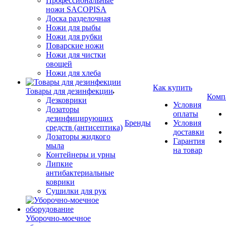
Профессиональные
ножи SACOPISA
Доска разделочная
Ножи для рыбы
Ножи для рубки
Поварские ножи
Ножи для чистки
овощей
Ножи для хлеба
Как купить
Товары для дезинфекции
Комп
Дезковрики
Условия
Дозаторы
оплаты
дезинфицирующих
Бренды
Условия
средств (антисептика)
доставки
Дозаторы жидкого
Гарантия
мыла
на товар
Контейнеры и урны
Липкие
антибактериальные
коврики
Сушилки для рук
Уборочно-моечное