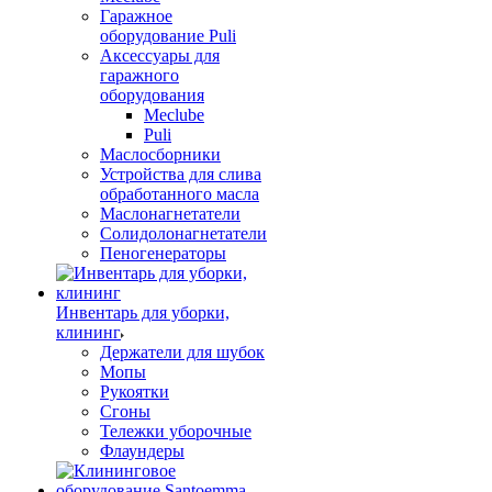
Гаражное
оборудование Puli
Аксессуары для
гаражного
оборудования
Meclube
Puli
Маслосборники
Устройства для слива
обработанного масла
Маслонагнетатели
Солидолонагнетатели
Пеногенераторы
Инвентарь для уборки,
клининг
Держатели для шубок
Мопы
Рукоятки
Сгоны
Тележки уборочные
Флаундеры