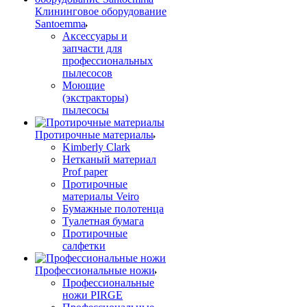
Клининговое оборудование
Santoemma
Аксессуары и
запчасти для
профессиональных
пылесосов
Моющие
(экстракторы)
пылесосы
Протирочные материалы
Kimberly Clark
Нетканый материал
Prof paper
Протирочные
материалы Veiro
Бумажные полотенца
Туалетная бумага
Протирочные
салфетки
Профессиональные ножи
Профессиональные
ножи PIRGE