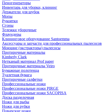
Пеногенераторы
Инвентарь для уборки, клининг
Держатели для шубок
Мопы
Рукоятки
Сгоны
Тележки уборочные
Флаундеры
Клининговое оборудование Santoemma
Аксессуары и запчасти для профессиональных пылесосов
Моющие (экстракторы) пылесосы
Протирочные материалы
Kimberly Clark
Нетканый материал Prof paper
Протирочные материалы Veiro
Бумажные полотенца
Туалетная бумага
Протирочные салфетки
Профессиональные ножи
Профессиональные ножи PIRGE
Профессиональные ножи SACOPISA
Доска разделочная
Ножи для рыбы
Ножи для рубки
Поварские ножи