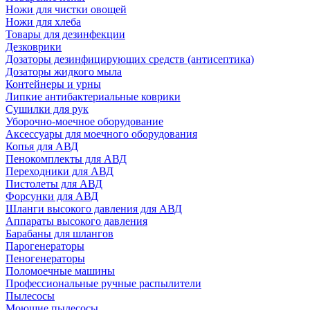
Ножи для чистки овощей
Ножи для хлеба
Товары для дезинфекции
Дезковрики
Дозаторы дезинфицирующих средств (антисептика)
Дозаторы жидкого мыла
Контейнеры и урны
Липкие антибактериальные коврики
Сушилки для рук
Уборочно-моечное оборудование
Аксессуары для моечного оборудования
Копья для АВД
Пенокомплекты для АВД
Переходники для АВД
Пистолеты для АВД
Форсунки для АВД
Шланги высокого давления для АВД
Аппараты высокого давления
Барабаны для шлангов
Парогенераторы
Пеногенераторы
Поломоечные машины
Профессиональные ручные распылители
Пылесосы
Моющие пылесосы