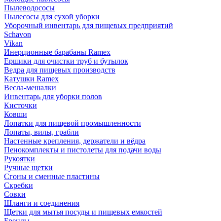
Пылеводососы
Пылесосы для сухой уборки
Уборочный инвентарь для пищевых предприятий
Schavon
Vikan
Инерционные барабаны Ramex
Ершики для очистки труб и бутылок
Ведра для пищевых производств
Катушки Ramex
Весла-мешалки
Инвентарь для уборки полов
Кисточки
Ковши
Лопатки для пищевой промышленности
Лопаты, вилы, грабли
Настенные крепления, держатели и вёдра
Пенокомплекты и пистолеты для подачи воды
Рукоятки
Ручные щетки
Сгоны и сменные пластины
Скребки
Совки
Шланги и соединения
Щетки для мытья посуды и пищевых емкостей
Бренды