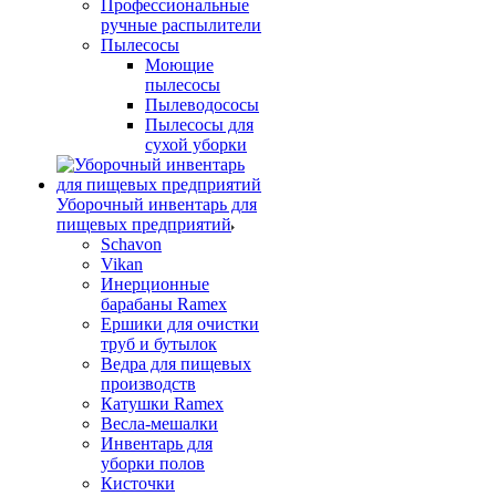
Профессиональные
ручные распылители
Пылесосы
Моющие
пылесосы
Пылеводососы
Пылесосы для
сухой уборки
Уборочный инвентарь для
пищевых предприятий
Schavon
Vikan
Инерционные
барабаны Ramex
Ершики для очистки
труб и бутылок
Ведра для пищевых
производств
Катушки Ramex
Весла-мешалки
Инвентарь для
уборки полов
Кисточки