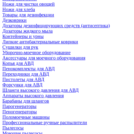
Ножи для чистки овощей
Ножи для хлеба
Товары для дезинфекции
Дезковрики
Дозаторы дезинфицирующих средств (антисептика)
Дозаторы жидкого мыла
Контейнеры и урны
Липкие антибактериальные коврики
Сушилки для рук
Уборочно-моечное оборудование
Аксессуары для моечного оборудования
Копья для АВД
Пенокомплекты для АВД
Переходники для АВД
Пистолеты для АВД
Форсунки для АВД
Шланги высокого давления для АВД
Аппараты высокого давления
Барабаны для шлангов
Парогенераторы
Пеногенераторы
Поломоечные машины
Профессиональные ручные распылители
Пылесосы
Моющие пылесосы