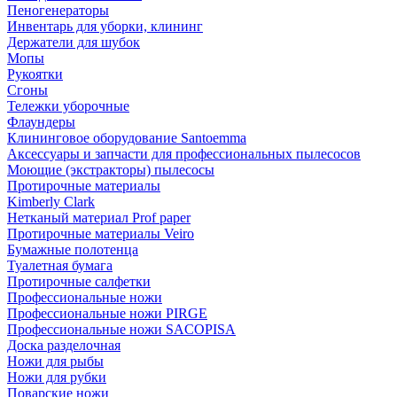
Пеногенераторы
Инвентарь для уборки, клининг
Держатели для шубок
Мопы
Рукоятки
Сгоны
Тележки уборочные
Флаундеры
Клининговое оборудование Santoemma
Аксессуары и запчасти для профессиональных пылесосов
Моющие (экстракторы) пылесосы
Протирочные материалы
Kimberly Clark
Нетканый материал Prof paper
Протирочные материалы Veiro
Бумажные полотенца
Туалетная бумага
Протирочные салфетки
Профессиональные ножи
Профессиональные ножи PIRGE
Профессиональные ножи SACOPISA
Доска разделочная
Ножи для рыбы
Ножи для рубки
Поварские ножи