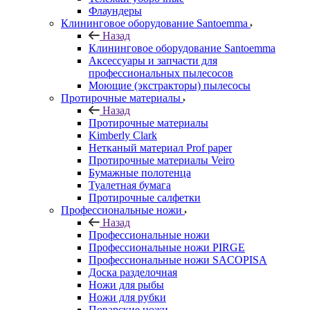
Флаундеры
Клининговое оборудование Santoemma
Назад
Клининговое оборудование Santoemma
Аксессуары и запчасти для
профессиональных пылесосов
Моющие (экстракторы) пылесосы
Протирочные материалы
Назад
Протирочные материалы
Kimberly Clark
Нетканый материал Prof paper
Протирочные материалы Veiro
Бумажные полотенца
Туалетная бумага
Протирочные салфетки
Профессиональные ножи
Назад
Профессиональные ножи
Профессиональные ножи PIRGE
Профессиональные ножи SACOPISA
Доска разделочная
Ножи для рыбы
Ножи для рубки
Поварские ножи