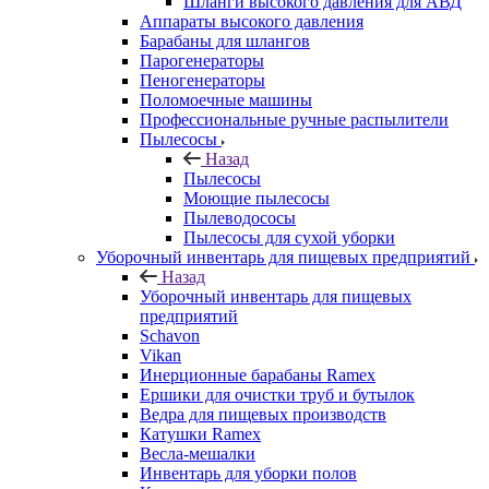
Шланги высокого давления для АВД
Аппараты высокого давления
Барабаны для шлангов
Парогенераторы
Пеногенераторы
Поломоечные машины
Профессиональные ручные распылители
Пылесосы
Назад
Пылесосы
Моющие пылесосы
Пылеводососы
Пылесосы для сухой уборки
Уборочный инвентарь для пищевых предприятий
Назад
Уборочный инвентарь для пищевых
предприятий
Schavon
Vikan
Инерционные барабаны Ramex
Ершики для очистки труб и бутылок
Ведра для пищевых производств
Катушки Ramex
Весла-мешалки
Инвентарь для уборки полов