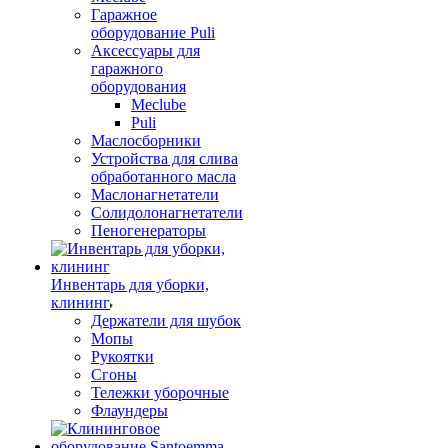
Гаражное
оборудование Puli
Аксессуары для
гаражного
оборудования
Meclube
Puli
Маслосборники
Устройства для слива
обработанного масла
Маслонагнетатели
Солидолонагнетатели
Пеногенераторы
Инвентарь для уборки,
клининг
Держатели для шубок
Мопы
Рукоятки
Сгоны
Тележки уборочные
Флаундеры