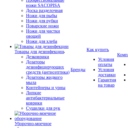
Профессиональные
ножи SACOPISA
Доска разделочная
Ножи для рыбы
Ножи для рубки
Поварские ножи
Ножи для чистки
овощей
Ножи для хлеба
Как купить
Товары для дезинфекции
Комп
Дезковрики
Условия
Дозаторы
оплаты
дезинфицирующих
Бренды
Условия
средств (антисептика)
доставки
Дозаторы жидкого
Гарантия
мыла
на товар
Контейнеры и урны
Липкие
антибактериальные
коврики
Сушилки для рук
Уборочно-моечное