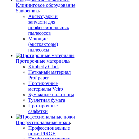
Клининговое оборудование
Santoemma
Аксессуары и
запчасти для
профессиональных
пылесосов
Моющие
(экстракторы)
пылесосы
Протирочные материалы
Kimberly Clark
Нетканый материал
Prof paper
Протирочные
материалы Veiro
Бумажные полотенца
Туалетная бумага
Протирочные
салфетки
Профессиональные ножи
Профессиональные
ножи PIRGE