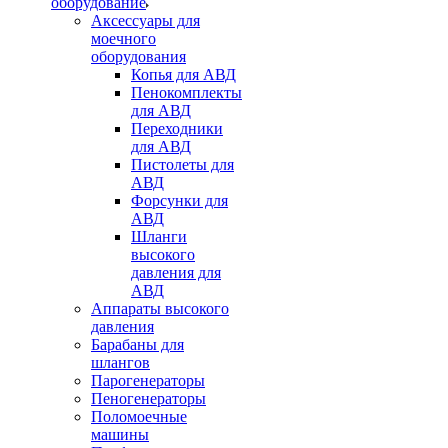
оборудование
Аксессуары для
моечного
оборудования
Копья для АВД
Пенокомплекты
для АВД
Переходники
для АВД
Пистолеты для
АВД
Форсунки для
АВД
Шланги
высокого
давления для
АВД
Аппараты высокого
давления
Барабаны для
шлангов
Парогенераторы
Пеногенераторы
Поломоечные
машины