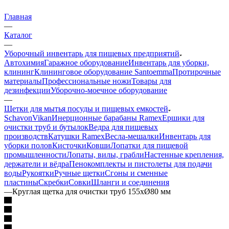
Главная
—
Каталог
—
Уборочный инвентарь для пищевых предприятий
Автохимия
Гаражное оборудование
Инвентарь для уборки,
клининг
Клининговое оборудование Santoemma
Протирочные
материалы
Профессиональные ножи
Товары для
дезинфекции
Уборочно-моечное оборудование
—
Щетки для мытья посуды и пищевых емкостей
Schavon
Vikan
Инерционные барабаны Ramex
Ершики для
очистки труб и бутылок
Ведра для пищевых
производств
Катушки Ramex
Весла-мешалки
Инвентарь для
уборки полов
Кисточки
Ковши
Лопатки для пищевой
промышленности
Лопаты, вилы, грабли
Настенные крепления,
держатели и вёдра
Пенокомплекты и пистолеты для подачи
воды
Рукоятки
Ручные щетки
Сгоны и сменные
пластины
Скребки
Совки
Шланги и соединения
—
Круглая щетка для очистки труб 155хØ80 мм