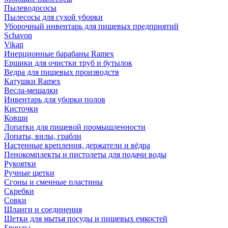
Пылеводососы
Пылесосы для сухой уборки
Уборочный инвентарь для пищевых предприятий
Schavon
Vikan
Инерционные барабаны Ramex
Ершики для очистки труб и бутылок
Ведра для пищевых производств
Катушки Ramex
Весла-мешалки
Инвентарь для уборки полов
Кисточки
Ковши
Лопатки для пищевой промышленности
Лопаты, вилы, грабли
Настенные крепления, держатели и вёдра
Пенокомплекты и пистолеты для подачи воды
Рукоятки
Ручные щетки
Сгоны и сменные пластины
Скребки
Совки
Шланги и соединения
Щетки для мытья посуды и пищевых емкостей
Бренды