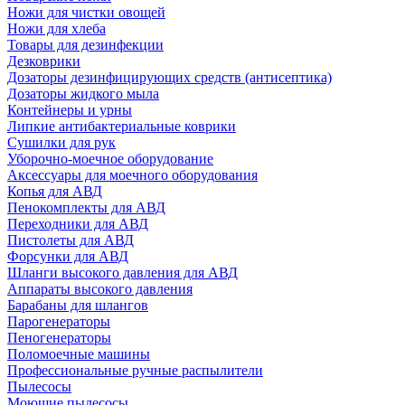
Ножи для чистки овощей
Ножи для хлеба
Товары для дезинфекции
Дезковрики
Дозаторы дезинфицирующих средств (антисептика)
Дозаторы жидкого мыла
Контейнеры и урны
Липкие антибактериальные коврики
Сушилки для рук
Уборочно-моечное оборудование
Аксессуары для моечного оборудования
Копья для АВД
Пенокомплекты для АВД
Переходники для АВД
Пистолеты для АВД
Форсунки для АВД
Шланги высокого давления для АВД
Аппараты высокого давления
Барабаны для шлангов
Парогенераторы
Пеногенераторы
Поломоечные машины
Профессиональные ручные распылители
Пылесосы
Моющие пылесосы