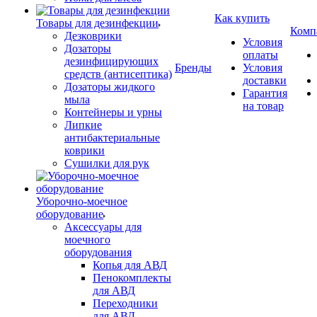
Как купить
Товары для дезинфекции
Комп
Дезковрики
Условия
Дозаторы
оплаты
дезинфицирующих
Бренды
Условия
средств (антисептика)
доставки
Дозаторы жидкого
Гарантия
мыла
на товар
Контейнеры и урны
Липкие
антибактериальные
коврики
Сушилки для рук
Уборочно-моечное
оборудование
Аксессуары для
моечного
оборудования
Копья для АВД
Пенокомплекты
для АВД
Переходники
для АВД