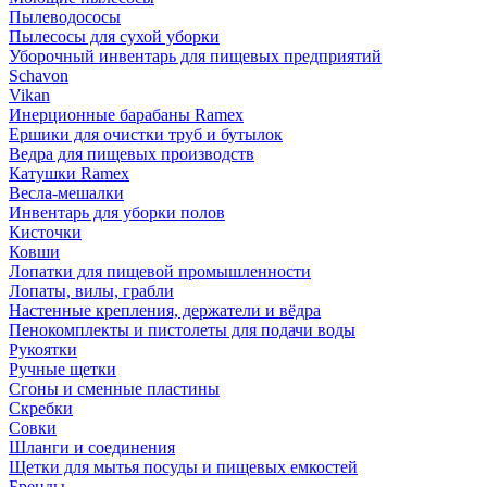
Пылеводососы
Пылесосы для сухой уборки
Уборочный инвентарь для пищевых предприятий
Schavon
Vikan
Инерционные барабаны Ramex
Ершики для очистки труб и бутылок
Ведра для пищевых производств
Катушки Ramex
Весла-мешалки
Инвентарь для уборки полов
Кисточки
Ковши
Лопатки для пищевой промышленности
Лопаты, вилы, грабли
Настенные крепления, держатели и вёдра
Пенокомплекты и пистолеты для подачи воды
Рукоятки
Ручные щетки
Сгоны и сменные пластины
Скребки
Совки
Шланги и соединения
Щетки для мытья посуды и пищевых емкостей
Бренды