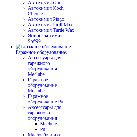
Автохимия Gunk
Автохимия Koch
Chemie
Автохимия Pingo
Автохимия Profi Max
Автохимия Turtle Wax
Японская химия
Soft99
Гаражное оборудование
Аксессуары для
гаражного
оборудования
Meclube
Гаражное
оборудование
Meclube
Гаражное
оборудование Puli
Аксессуары для
гаражного
оборудования
Meclube
Puli
Маслосборники