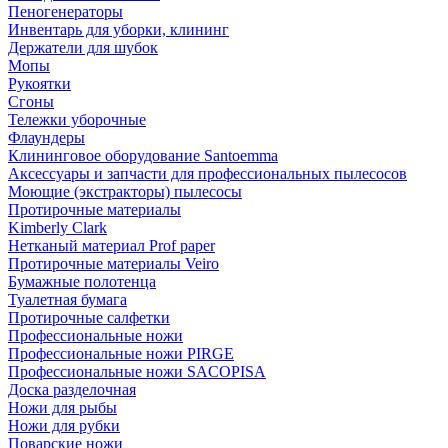
Пеногенераторы
Инвентарь для уборки, клининг
Держатели для шубок
Мопы
Рукоятки
Сгоны
Тележки уборочные
Флаундеры
Клининговое оборудование Santoemma
Аксессуары и запчасти для профессиональных пылесосов
Моющие (экстракторы) пылесосы
Протирочные материалы
Kimberly Clark
Нетканый материал Prof paper
Протирочные материалы Veiro
Бумажные полотенца
Туалетная бумага
Протирочные салфетки
Профессиональные ножи
Профессиональные ножи PIRGE
Профессиональные ножи SACOPISA
Доска разделочная
Ножи для рыбы
Ножи для рубки
Поварские ножи