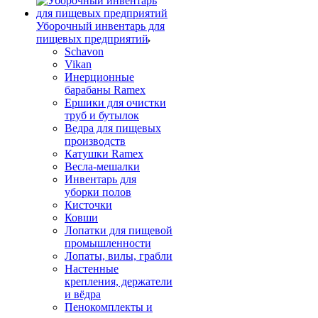
Уборочный инвентарь для
пищевых предприятий
Schavon
Vikan
Инерционные
барабаны Ramex
Ершики для очистки
труб и бутылок
Ведра для пищевых
производств
Катушки Ramex
Весла-мешалки
Инвентарь для
уборки полов
Кисточки
Ковши
Лопатки для пищевой
промышленности
Лопаты, вилы, грабли
Настенные
крепления, держатели
и вёдра
Пенокомплекты и