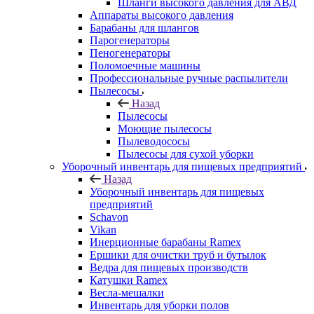
Шланги высокого давления для АВД
Аппараты высокого давления
Барабаны для шлангов
Парогенераторы
Пеногенераторы
Поломоечные машины
Профессиональные ручные распылители
Пылесосы
Назад
Пылесосы
Моющие пылесосы
Пылеводососы
Пылесосы для сухой уборки
Уборочный инвентарь для пищевых предприятий
Назад
Уборочный инвентарь для пищевых
предприятий
Schavon
Vikan
Инерционные барабаны Ramex
Ершики для очистки труб и бутылок
Ведра для пищевых производств
Катушки Ramex
Весла-мешалки
Инвентарь для уборки полов