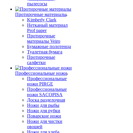
пылесосы
Протирочные материалы
Kimberly Clark
Нетканый материал
Prof paper
Протирочные
материалы Veiro
Бумажные полотенца
Туалетная бумага
Протирочные
салфетки
Профессиональные ножи
Профессиональные
ножи PIRGE
Профессиональные
ножи SACOPISA
Доска разделочная
Ножи для рыбы
Ножи для рубки
Поварские ножи
Ножи для чистки
овощей
Ножи для хлеба