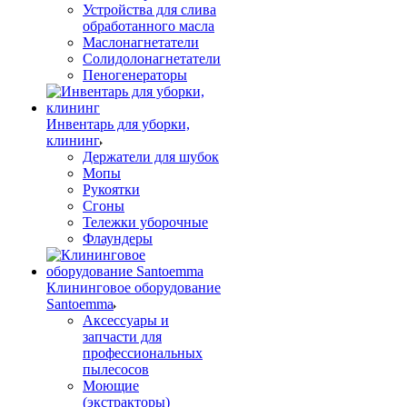
Устройства для слива
обработанного масла
Маслонагнетатели
Солидолонагнетатели
Пеногенераторы
Инвентарь для уборки,
клининг
Держатели для шубок
Мопы
Рукоятки
Сгоны
Тележки уборочные
Флаундеры
Клининговое оборудование
Santoemma
Аксессуары и
запчасти для
профессиональных
пылесосов
Моющие
(экстракторы)