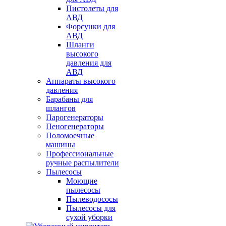
Пистолеты для
АВД
Форсунки для
АВД
Шланги
высокого
давления для
АВД
Аппараты высокого
давления
Барабаны для
шлангов
Парогенераторы
Пеногенераторы
Поломоечные
машины
Профессиональные
ручные распылители
Пылесосы
Моющие
пылесосы
Пылеводососы
Пылесосы для
сухой уборки