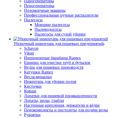
Парогенераторы
Пеногенераторы
Поломоечные машины
Профессиональные ручные распылители
Пылесосы
Моющие пылесосы
Пылеводососы
Пылесосы для сухой уборки
Уборочный инвентарь для пищевых предприятий
Schavon
Vikan
Инерционные барабаны Ramex
Ершики для очистки труб и бутылок
Ведра для пищевых производств
Катушки Ramex
Весла-мешалки
Инвентарь для уборки полов
Кисточки
Ковши
Лопатки для пищевой промышленности
Лопаты, вилы, грабли
Настенные крепления, держатели и вёдра
Пенокомплекты и пистолеты для подачи воды
Рукоятки