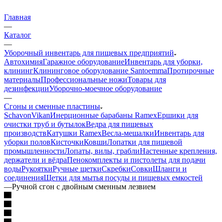
Главная
—
Каталог
—
Уборочный инвентарь для пищевых предприятий
Автохимия
Гаражное оборудование
Инвентарь для уборки,
клининг
Клининговое оборудование Santoemma
Протирочные
материалы
Профессиональные ножи
Товары для
дезинфекции
Уборочно-моечное оборудование
—
Сгоны и сменные пластины
Schavon
Vikan
Инерционные барабаны Ramex
Ершики для
очистки труб и бутылок
Ведра для пищевых
производств
Катушки Ramex
Весла-мешалки
Инвентарь для
уборки полов
Кисточки
Ковши
Лопатки для пищевой
промышленности
Лопаты, вилы, грабли
Настенные крепления,
держатели и вёдра
Пенокомплекты и пистолеты для подачи
воды
Рукоятки
Ручные щетки
Скребки
Совки
Шланги и
соединения
Щетки для мытья посуды и пищевых емкостей
—
Ручной сгон с двойным сменным лезвием